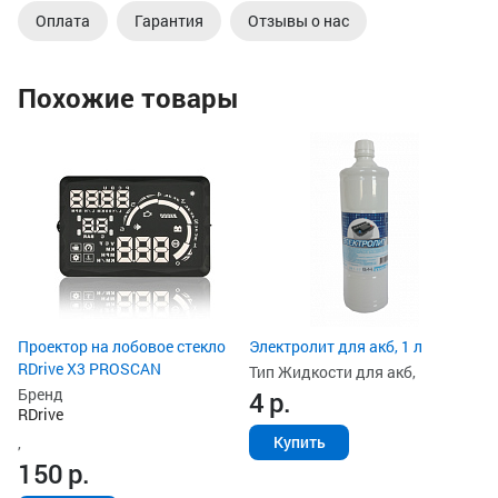
Оплата
Гарантия
Отзывы о нас
Похожие товары
Ун
ак
Ти
з
Ст
2
Проектор на лобовое стекло
Электролит для акб, 1 л
RDrive X3 PROSCAN
Тип Жидкости для акб,
Бренд
4
р.
RDrive
Купить
,
150
р.