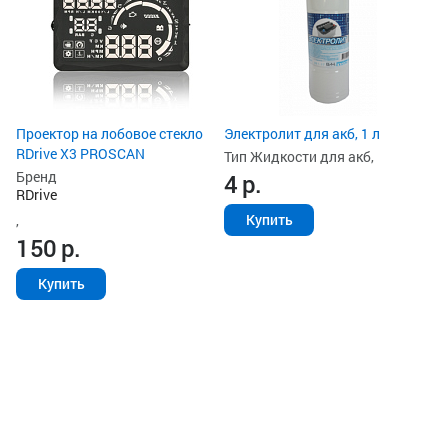
Ти
з
Ст
2
Проектор на лобовое стекло
Электролит для акб, 1 л
RDrive X3 PROSCAN
Тип Жидкости для акб,
Бренд
4
р.
RDrive
Купить
,
150
р.
Купить