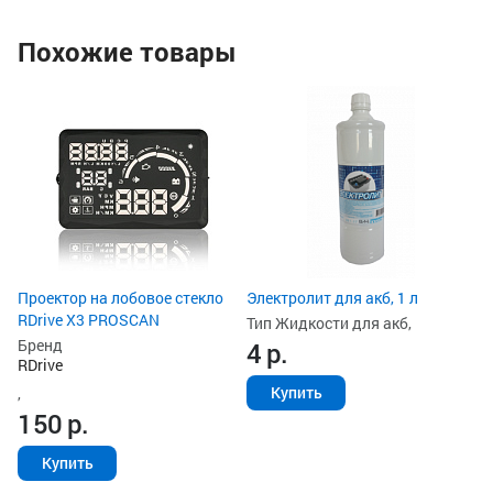
Похожие товары
Ун
ак
Ти
з
Ст
2
Проектор на лобовое стекло
Электролит для акб, 1 л
RDrive X3 PROSCAN
Тип Жидкости для акб,
Бренд
4
р.
RDrive
Купить
,
150
р.
Купить