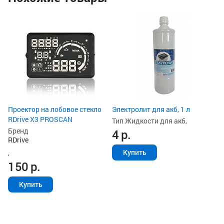
Ун
ак
Ти
з
Ст
2
Проектор на лобовое стекло
Электролит для акб, 1 л
RDrive X3 PROSCAN
Тип Жидкости для акб,
Бренд
4
р.
RDrive
Купить
,
150
р.
Купить