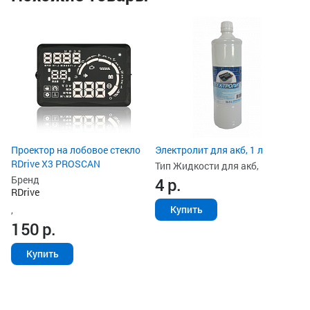
Ун
ак
Ти
з
Ст
2
Проектор на лобовое стекло
Электролит для акб, 1 л
RDrive X3 PROSCAN
Тип Жидкости для акб,
Бренд
4
р.
RDrive
Купить
,
150
р.
Купить