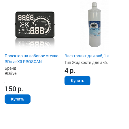
Ун
ак
Ти
з
Ст
2
Проектор на лобовое стекло
Электролит для акб, 1 л
RDrive X3 PROSCAN
Тип Жидкости для акб,
Бренд
4
р.
RDrive
Купить
,
150
р.
Купить