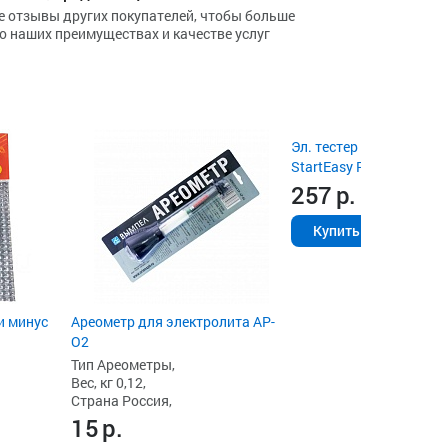
е отзывы других покупателей, чтобы больше
 о наших преимуществах и качестве услуг
Эл. тестер для АКБ RDri
StartEasy PRO BT2000-
257
р.
Купить
и минус
Ареометр для электролита АР-
О2
Тип Ареометры,
Вес, кг 0,12,
Страна Россия,
15
р.