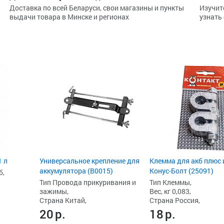
Доставка по всей Беларуси, свои магазины и пункты
Изучит
выдачи товара в Минске и регионах
узнать
1 л
Универсальное крепление для
Клемма для акб плюс 
аккумулятора (B0015)
Конус-Болт (25091)
б,
Тип Провода прикуривания и
Тип Клеммы,
зажимы,
Вес, кг 0,083,
Страна Китай,
Страна Россия,
20
р.
18
р.