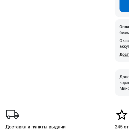
Опла
безн
Оказ
акку
Дост
Допо
корз
Минс
Доставка и пункты выдачи
245 от