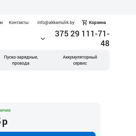
ам
Контакты
info@akkamulik.by
Корзина
375 29 111-71-
48
Пуско-зарядные,
Аккумуляторный
провода
сервис
личии
5
р