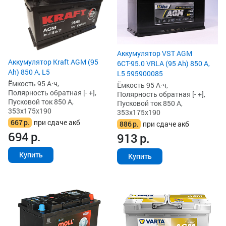
Аккумулятор VST AGM
Аккумулятор Kraft AGM (95
6СТ-95.0 VRLA (95 Ah) 850 А,
Ah) 850 А, L5
L5 595900085
Ёмкость 95 А·ч,
Ёмкость 95 А·ч,
Полярность обратная [- +],
Полярность обратная [- +],
Пусковой ток 850 А,
Пусковой ток 850 А,
353x175x190
353x175x190
667
р.
при сдаче акб
886
р.
при сдаче акб
694
р.
913
р.
Купить
Купить