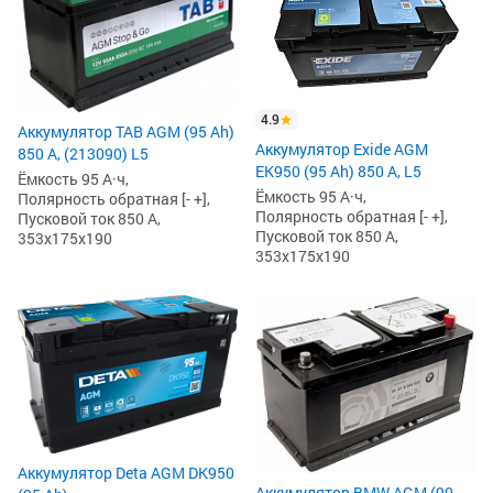
4.9
Аккумулятор TAB AGM (95 Ah)
Аккумулятор Exide AGM
850 А, (213090) L5
EK950 (95 Ah) 850 А, L5
Ёмкость 95 А·ч,
Ёмкость 95 А·ч,
Полярность обратная [- +],
Полярность обратная [- +],
Пусковой ток 850 А,
Пусковой ток 850 А,
353x175x190
353x175x190
Аккумулятор Deta AGM DK950
Аккумулятор BMW AGM (90