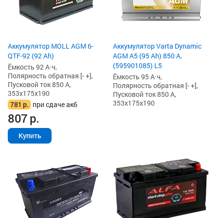
Аккумулятор MOLL AGM 6-
Аккумулятор Varta Dynamic
QTF-92 (92 Ah)
AGM A5 (95 Ah) 850 А,
(595901085) L5
Ёмкость 92 А·ч,
Полярность обратная [- +],
Ёмкость 95 А·ч,
Пусковой ток 850 А,
Полярность обратная [- +],
353x175x190
Пусковой ток 850 А,
353x175x190
781
р.
при сдаче акб
807
р.
Купить