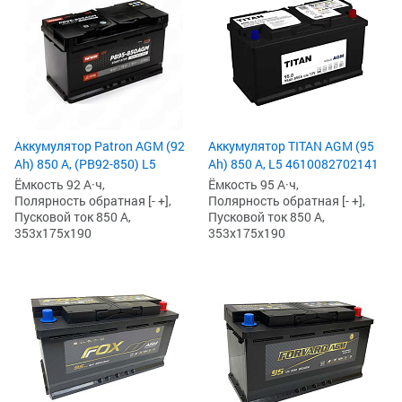
Аккумулятор Patron AGM (92
Аккумулятор TITAN AGM (95
Ah) 850 А, (PB92-850) L5
Ah) 850 А, L5 4610082702141
Ёмкость 92 А·ч,
Ёмкость 95 А·ч,
Полярность обратная [- +],
Полярность обратная [- +],
Пусковой ток 850 А,
Пусковой ток 850 А,
353x175x190
353x175x190