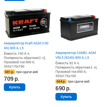
Аккумулятор Kraft AGM (100
Ah) 900 А, L5
Аккумулятор CAMEL AGM
Ёмкость 100 А·ч,
VRL5 (92Ah) 850 А, L5
Полярность обратная [- +],
Пусковой ток 900 А,
Ёмкость 92 А·ч,
353x175x190
Полярность обратная [- +],
Пусковой ток 850 А,
681
р.
при сдаче акб
353x175x190
709
р.
664
р.
при сдаче акб
690
р.
Купить
Купить