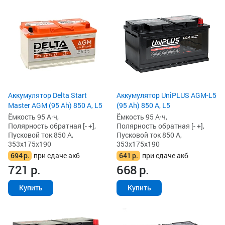
Аккумулятор Delta Start
Аккумулятор UniPLUS AGM-L5
Master AGM (95 Ah) 850 А, L5
(95 Ah) 850 А, L5
Ёмкость 95 А·ч,
Ёмкость 95 А·ч,
Полярность обратная [- +],
Полярность обратная [- +],
Пусковой ток 850 А,
Пусковой ток 850 А,
353x175x190
353x175x190
694
р.
при сдаче акб
641
р.
при сдаче акб
721
р.
668
р.
Купить
Купить