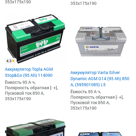
353x175x190
353x175x190
4.3
Аккумулятор Topla AGM
Аккумулятор Varta Silver
Stop&Go (95 Ah) 114090
Dynamic AGM G14 (95 Ah) 850
Ёмкость 95 А·ч,
А, (595901085) L5
Полярность обратная [- +],
Ёмкость 95 А·ч,
Пусковой ток 850 А,
Полярность обратная [- +],
353x175x190
Пусковой ток 850 А,
353x175x190