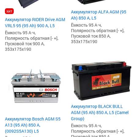
хит
Аккумулятор ALFA AGM (95
Ah) 850 А, L5
Аккумулятор RIDER Drive AGM
Ёмкость 95 А·ч,
VRL5 95 (95 Ah) 900 А, L5
Полярность обратная [- +],
Ёмкость 95 А·ч,
Пусковой ток 850 А,
Полярность обратная [- +],
353x175x190
Пусковой ток 900 А,
353x175x190
Аккумулятор BLACK BULL
AGM (95 Ah) 850 А, L5 (Camel
Group)
Аккумулятор Bosch AGM S5
А13 (95 Ah) 850 А,
Ёмкость 95 А·ч,
Полярность обратная [- +],
(0092S5A130) L5
Пусковой ток 850 А,