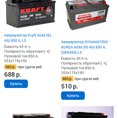
Аккумулятор Kraft AGM (92
Ah) 850 А, L5
Аккумулятор DYNAMATRIX-
Ёмкость 92 А·ч,
KOREA AGM (95 Ah) 850 А,
Полярность обратная [- +],
(DEK950) L5
Пусковой ток 850 А,
Ёмкость 95 А·ч,
353x175x190
Полярность обратная [- +],
662
р.
при сдаче акб
Пусковой ток 850 А,
353x175x190
688
р.
483
р.
при сдаче акб
Купить
510
р.
Купить