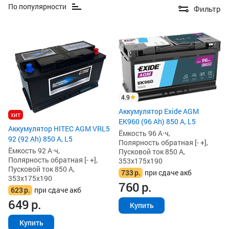
По популярности
Фильтр
4.9
Аккумулятор Exide AGM
хит
EK960 (96 Ah) 850 А, L5
Аккумулятор HITEC AGM VRL5
Ёмкость 96 А·ч,
92 (92 Ah) 850 А, L5
Полярность обратная [- +],
Ёмкость 92 А·ч,
Пусковой ток 850 А,
Полярность обратная [- +],
353x175x190
Пусковой ток 850 А,
733
р.
при сдаче акб
353x175x190
760
р.
623
р.
при сдаче акб
649
р.
Купить
Купить