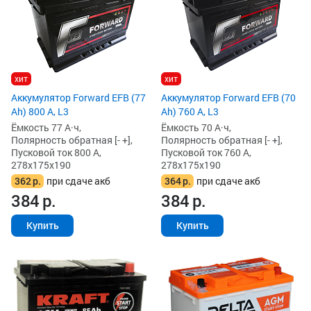
хит
хит
Аккумулятор Forward EFB (77
Аккумулятор Forward EFB (70
Ah) 800 А, L3
Ah) 760 А, L3
Ёмкость 77 А·ч,
Ёмкость 70 А·ч,
Полярность обратная [- +],
Полярность обратная [- +],
Пусковой ток 800 А,
Пусковой ток 760 А,
278x175x190
278x175x190
362
р.
при сдаче акб
364
р.
при сдаче акб
384
р.
384
р.
Купить
Купить