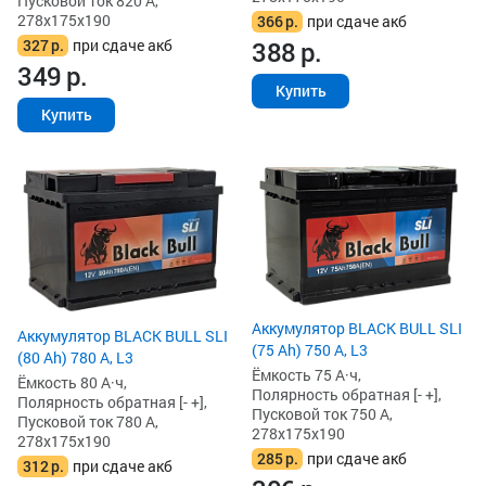
Пусковой ток 820 А,
278x175x190
366
р.
при сдаче акб
327
р.
при сдаче акб
388
р.
349
р.
Купить
Купить
Аккумулятор BLACK BULL SLI
Аккумулятор BLACK BULL SLI
(75 Ah) 750 А, L3
(80 Ah) 780 А, L3
Ёмкость 75 А·ч,
Ёмкость 80 А·ч,
Полярность обратная [- +],
Полярность обратная [- +],
Пусковой ток 750 А,
Пусковой ток 780 А,
278x175x190
278x175x190
285
р.
при сдаче акб
312
р.
при сдаче акб