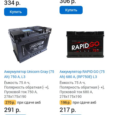
306
р.
334
р.
Купить
Купить
Аккумулятор Unicorn Gray (75
Аккумулятор RAPID GO (75
Ah) 750 А, L3
Ah) 680 А, (RP750E) L3
Ёмкость 75 А·ч,
Ёмкость 75 А·ч,
Полярность обратная [- +],
Полярность обратная [- +],
Пусковой ток 750 А,
Пусковой ток 680 А,
278x175x190
278x175x190
270
р.
при сдаче акб
196
р.
при сдаче акб
291
р.
217
р.