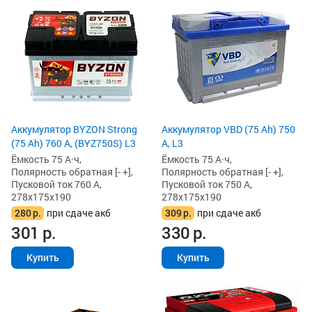
Аккумулятор BYZON Strong
Аккумулятор VBD (75 Ah) 750
(75 Ah) 760 А, (BYZ750S) L3
А, L3
Ёмкость 75 А·ч,
Ёмкость 75 А·ч,
Полярность обратная [- +],
Полярность обратная [- +],
Пусковой ток 760 А,
Пусковой ток 750 А,
278x175x190
278x175x190
280
р.
при сдаче акб
309
р.
при сдаче акб
301
р.
330
р.
Купить
Купить