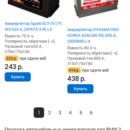
Аккумулятор Spark 6СТ-75 (75
Ah) 620 А, (SPA75-3-R) L3
Аккумулятор DYNAMATRIX-
KOREA AGM (80 Ah) 800 А,
Ёмкость 75 А·ч,
Полярность обратная [- +],
(DEK800) L4
Пусковой ток 620 А,
Ёмкость 80 А·ч,
278x175x190
Полярность обратная [- +],
222
р.
при сдаче акб
Пусковой ток 800 А,
315x175x190
243
р.
416
р.
при сдаче акб
438
р.
Купить
Купить
1
2
3
4
5
6
Продажа автомобильных аккумуляторов для BMW 3