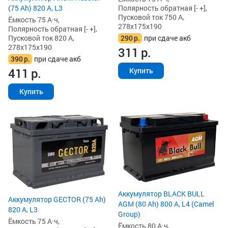
Полярность обратная [- +],
(75 Ah) 820 А, L3
Пусковой ток 750 А,
Ёмкость 75 А·ч,
278x175x190
Полярность обратная [- +],
290
р.
при сдаче акб
Пусковой ток 820 А,
278x175x190
311
р.
390
р.
при сдаче акб
411
р.
Купить
Купить
Аккумулятор BLACK BULL
Аккумулятор GECTOR (75 Ah)
AGM (80 Ah) 800 А, L4 (Camel
820 А, L3
Group)
Ёмкость 75 А·ч,
Ёмкость 80 А·ч,