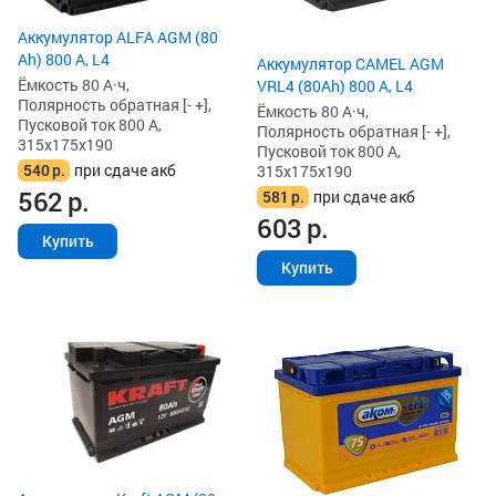
Аккумулятор ALFA AGM (80
Ah) 800 А, L4
Аккумулятор CAMEL AGM
Ёмкость 80 А·ч,
VRL4 (80Ah) 800 А, L4
Полярность обратная [- +],
Ёмкость 80 А·ч,
Пусковой ток 800 А,
Полярность обратная [- +],
315x175x190
Пусковой ток 800 А,
540
р.
при сдаче акб
315x175x190
562
р.
581
р.
при сдаче акб
603
р.
Купить
Купить