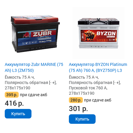
Аккумулятор Zubr MARINE (75
Аккумулятор BYZON Platinum
Ah) L3 (ZM750)
(75 Ah) 760 А, (BYZ750P) L3
Ёмкость 75 А·ч,
Ёмкость 75 А·ч,
Полярность обратная [- +],
Полярность обратная [- +],
278x175x190
Пусковой ток 760 А,
278x175x190
395
р.
при сдаче акб
280
р.
при сдаче акб
416
р.
301
р.
Купить
Купить