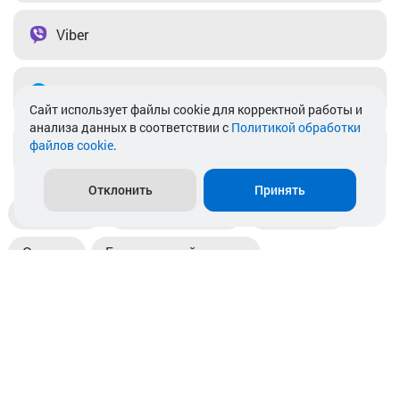
Viber
Telegram
Cайт использует файлы cookie для корректной работы и
анализа данных в соответствии с
Политикой обработки
файлов cookie
.
info@akkamulik.by
Отклонить
Принять
Доставка
Пункты выдачи
Магазины
Оплата
Безналичный расчет
Прием б/у акб
Информация
Отзывы
Контакты
© 2026. ООО «Аккамулик». 220056, Беларусь, г. Минск,
пр. Независимости, д.199.