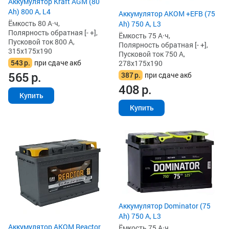
Аккумулятор Kraft AGM (80
Ah) 800 А, L4
Аккумулятор AKOM +EFB (75
Ёмкость 80 А·ч,
Ah) 750 А, L3
Полярность обратная [- +],
Ёмкость 75 А·ч,
Пусковой ток 800 А,
Полярность обратная [- +],
315x175x190
Пусковой ток 750 А,
543
р.
при сдаче акб
278x175x190
565
р.
387
р.
при сдаче акб
408
р.
Купить
Купить
Аккумулятор Dominator (75
Ah) 750 А, L3
Аккумулятор AKOM Reactor
Ёмкость 75 А·ч,