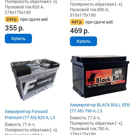
Полярность обратная [- +],
Полярность обратная [- +],
Пусковой ток 820 А,
Пусковой ток 800 А,
278x175x190
315x175x190
334
р.
при сдаче акб
447
р.
при сдаче акб
355
р.
469
р.
Купить
Купить
Аккумулятор BLACK BULL EFB
(77 Ah) 790 А, L3
Аккумулятор Forward
Premium (77 Ah) 820 А, L3
Ёмкость 77 А·ч,
Полярность обратная [- +],
Ёмкость 77 А·ч,
Пусковой ток 790 А,
Полярность обратная [- +],
278x175x190