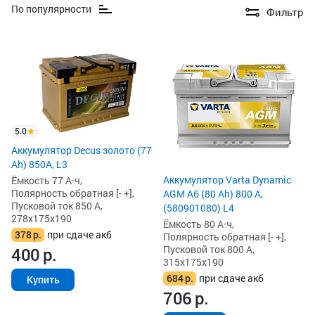
По популярности
Фильтр
5.0
Аккумулятор Decus золото (77
Ah) 850А, L3
Аккумулятор Varta Dynamic
Ёмкость 77 А·ч,
Полярность обратная [- +],
AGM A6 (80 Ah) 800 А,
Пусковой ток 850 А,
(580901080) L4
278x175x190
Ёмкость 80 А·ч,
378
р.
при сдаче акб
Полярность обратная [- +],
Пусковой ток 800 А,
400
р.
315x175x190
684
р.
при сдаче акб
Купить
706
р.