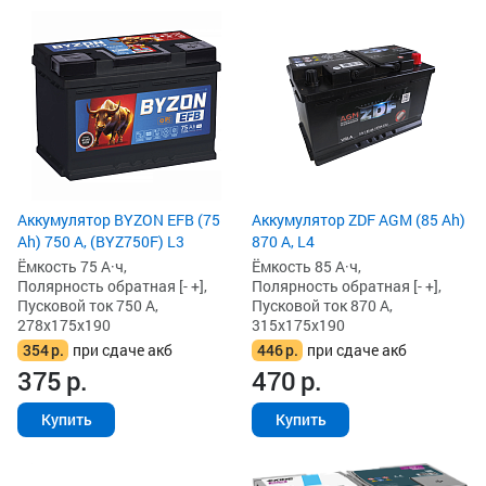
Аккумулятор BYZON EFB (75
Аккумулятор ZDF AGM (85 Ah)
Ah) 750 А, (BYZ750F) L3
870 А, L4
Ёмкость 75 А·ч,
Ёмкость 85 А·ч,
Полярность обратная [- +],
Полярность обратная [- +],
Пусковой ток 750 А,
Пусковой ток 870 А,
278x175x190
315x175x190
354
р.
при сдаче акб
446
р.
при сдаче акб
375
р.
470
р.
Купить
Купить