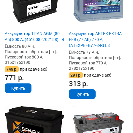
Аккумулятор TITAN AGM (80
Аккумулятор AKTEX EXTRA
Ah) 800 А, (4610082702158) L4
EFB (77 Ah) 770 А,
(ATEXPEFB77-3-R) L3
Ёмкость 80 А·ч,
Полярность обратная [- +],
Ёмкость 77 А·ч,
Пусковой ток 800 А,
Полярность обратная [- +],
315x175x190
Пусковой ток 770 А,
278x175x190
749
р.
при сдаче акб
291
р.
при сдаче акб
771
р.
313
р.
Купить
Купить