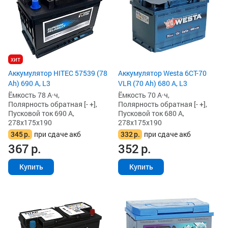
хит
Аккумулятор HITEC 57539 (78
Аккумулятор Westa 6СТ-70
Ah) 690 А, L3
VLR (70 Ah) 680 А, L3
Ёмкость 78 А·ч,
Ёмкость 70 А·ч,
Полярность обратная [- +],
Полярность обратная [- +],
Пусковой ток 690 А,
Пусковой ток 680 А,
278x175x190
278x175x190
345
р.
при сдаче акб
332
р.
при сдаче акб
367
р.
352
р.
Купить
Купить