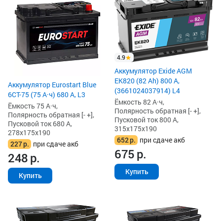
4.9
Аккумулятор Exide AGM
EK820 (82 Ah) 800 А,
Аккумулятор Eurostart Blue
(3661024037914) L4
6CT-75 (75 А·ч) 680 А, L3
Ёмкость 82 А·ч,
Ёмкость 75 А·ч,
Полярность обратная [- +],
Полярность обратная [- +],
Пусковой ток 800 А,
Пусковой ток 680 А,
315x175x190
278x175x190
652
р.
при сдаче акб
227
р.
при сдаче акб
675
р.
248
р.
Купить
Купить