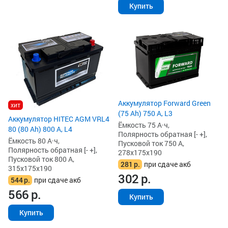
Купить
Аккумулятор Forward Green
хит
(75 Ah) 750 А, L3
Аккумулятор HITEC AGM VRL4
Ёмкость 75 А·ч,
80 (80 Ah) 800 А, L4
Полярность обратная [- +],
Ёмкость 80 А·ч,
Пусковой ток 750 А,
Полярность обратная [- +],
278x175x190
Пусковой ток 800 А,
281
р.
при сдаче акб
315x175x190
302
р.
544
р.
при сдаче акб
566
р.
Купить
Купить