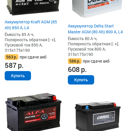
Аккумулятор Kraft AGM (85
Аккумулятор Delta Start
Ah) 850 А, L4
Master AGM (80 Ah) 800 А, L4
Ёмкость 85 А·ч,
Ёмкость 80 А·ч,
Полярность обратная [- +],
Полярность обратная [- +],
Пусковой ток 850 А,
Пусковой ток 800 А,
315x175x190
315x175x190
563
р.
при сдаче акб
586
р.
при сдаче акб
587
р.
608
р.
Купить
Купить