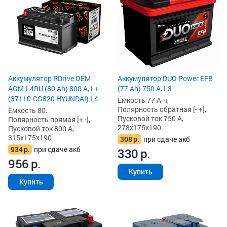
Аккумулятор RDrive OEM
Аккумулятор DUO Power EFB
AGM-L4RU (80 Ah) 800 А, L+
(77 Ah) 750 А, L3
(37110-CG820 HYUNDAI) L4
Ёмкость 77 А·ч,
Полярность обратная [- +],
Ёмкость 80,
Пусковой ток 750 А,
Полярность прямая [+ -],
278x175x190
Пусковой ток 800 А,
315x175x190
308
р.
при сдаче акб
934
р.
при сдаче акб
330
р.
956
р.
Купить
Купить