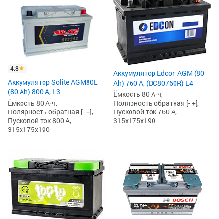
4.8
Аккумулятор Edcon AGM (80
Аккумулятор Solite AGM80L
Ah) 760 А, (DC80760R) L4
(80 Ah) 800 А, L3
Ёмкость 80 А·ч,
Полярность обратная [- +],
Ёмкость 80 А·ч,
Пусковой ток 760 А,
Полярность обратная [- +],
315x175x190
Пусковой ток 800 А,
315x175x190