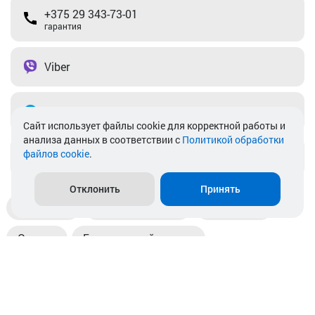
+375 29 343-73-01
гарантия
Viber
Telegram
Cайт использует файлы cookie для корректной работы и
анализа данных в соответствии с
Политикой обработки
файлов cookie
.
info@akkamulik.by
Отклонить
Принять
Доставка
Пункты выдачи
Магазины
Оплата
Безналичный расчет
Прием б/у акб
Информация
Отзывы
Контакты