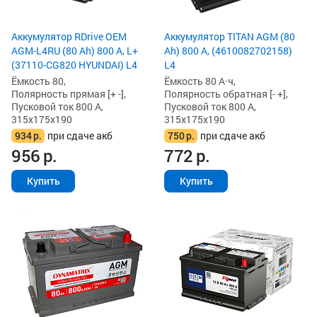
Аккумулятор RDrive OEM
Аккумулятор TITAN AGM (80
AGM-L4RU (80 Ah) 800 А, L+
Ah) 800 А, (4610082702158)
(37110-CG820 HYUNDAI) L4
L4
Ёмкость 80,
Ёмкость 80 А·ч,
Полярность прямая [+ -],
Полярность обратная [- +],
Пусковой ток 800 А,
Пусковой ток 800 А,
315x175x190
315x175x190
934
р.
при сдаче акб
750
р.
при сдаче акб
956
р.
772
р.
Купить
Купить