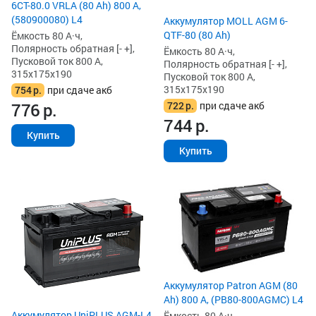
6СТ-80.0 VRLA (80 Ah) 800 А,
(580900080) L4
Аккумулятор MOLL AGM 6-
QTF-80 (80 Ah)
Ёмкость 80 А·ч,
Полярность обратная [- +],
Ёмкость 80 А·ч,
Пусковой ток 800 А,
Полярность обратная [- +],
315x175x190
Пусковой ток 800 А,
315x175x190
754
р.
при сдаче акб
722
р.
при сдаче акб
776
р.
744
р.
Купить
Купить
Аккумулятор Patron AGM (80
Ah) 800 А, (PB80-800AGMC) L4
Аккумулятор UniPLUS AGM-L4
Ёмкость 80 А·ч,