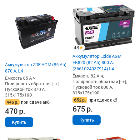
4.9
Аккумулятор Exide AGM
EK820 (82 Ah) 800 А,
Аккумулятор ZDF AGM (85 Ah)
(3661024037914) L4
870 А, L4
Ёмкость 82 А·ч,
Ёмкость 85 А·ч,
Полярность обратная [- +],
Полярность обратная [- +],
Пусковой ток 800 А,
Пусковой ток 870 А,
315x175x190
315x175x190
652
р.
при сдаче акб
446
р.
при сдаче акб
675
р.
470
р.
Купить
Купить