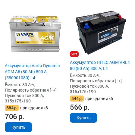
хит
Аккумулятор HITEC AGM VRL4
Аккумулятор Varta Dynamic
80 (80 Ah) 800 А, L4
AGM A6 (80 Ah) 800 А,
Ёмкость 80 А·ч,
(580901080) L4
Полярность обратная [- +],
Ёмкость 80 А·ч,
Пусковой ток 800 А,
Полярность обратная [- +],
315x175x190
Пусковой ток 800 А,
544
р.
при сдаче акб
315x175x190
566
р.
684
р.
при сдаче акб
706
р.
Купить
Купить