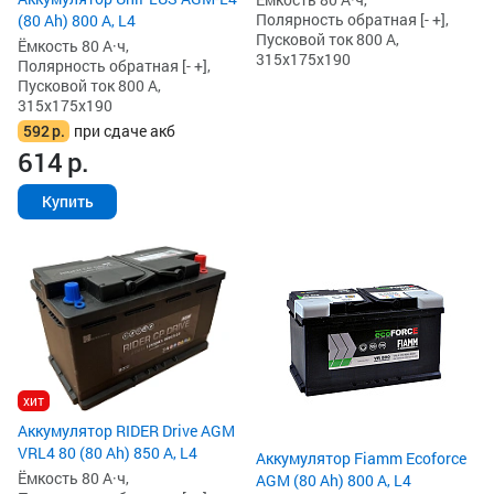
Полярность обратная [- +],
(80 Ah) 800 А, L4
Пусковой ток 800 А,
Ёмкость 80 А·ч,
315x175x190
Полярность обратная [- +],
Пусковой ток 800 А,
315x175x190
592
р.
при сдаче акб
614
р.
Купить
хит
Аккумулятор RIDER Drive AGM
VRL4 80 (80 Ah) 850 А, L4
Аккумулятор Fiamm Ecoforce
Ёмкость 80 А·ч,
AGM (80 Ah) 800 А, L4