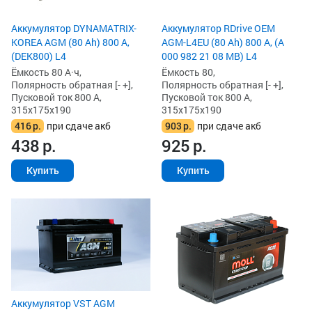
Аккумулятор DYNAMATRIX-
Аккумулятор RDrive OEM
KOREA AGM (80 Ah) 800 А,
AGM-L4EU (80 Ah) 800 А, (A
(DEK800) L4
000 982 21 08 MB) L4
Ёмкость 80 А·ч,
Ёмкость 80,
Полярность обратная [- +],
Полярность обратная [- +],
Пусковой ток 800 А,
Пусковой ток 800 А,
315x175x190
315x175x190
416
р.
при сдаче акб
903
р.
при сдаче акб
438
р.
925
р.
Купить
Купить
Аккумулятор VST AGM