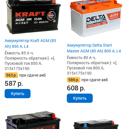
Аккумулятор Kraft AGM (85
Аккумулятор Delta Start
Ah) 850 А, L4
Master AGM (80 Ah) 800 А, L4
Ёмкость 85 А·ч,
Ёмкость 80 А·ч,
Полярность обратная [- +],
Полярность обратная [- +],
Пусковой ток 850 А,
Пусковой ток 800 А,
315x175x190
315x175x190
563
р.
при сдаче акб
586
р.
при сдаче акб
587
р.
608
р.
Купить
Купить