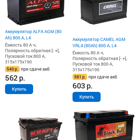
Аккумулятор ALFA AGM (80
Ah) 800 А, L4
Аккумулятор CAMEL AGM
Ёмкость 80 А·ч,
VRL4 (80Ah) 800 А, L4
Полярность обратная [- +],
Ёмкость 80 А·ч,
Пусковой ток 800 А,
Полярность обратная [- +],
315x175x190
Пусковой ток 800 А,
540
р.
при сдаче акб
315x175x190
562
р.
581
р.
при сдаче акб
603
р.
Купить
Купить