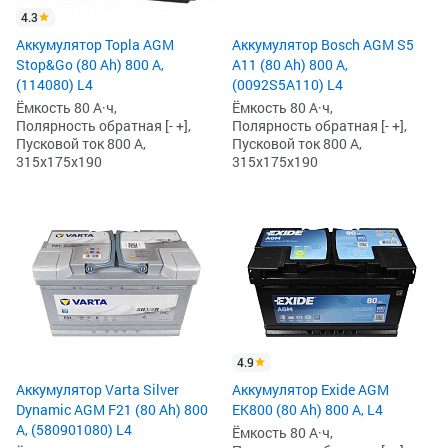
4.3
Аккумулятор Topla AGM
Аккумулятор Bosch AGM S5
Stop&Go (80 Ah) 800 А,
A11 (80 Ah) 800 А,
(114080) L4
(0092S5A110) L4
Ёмкость 80 А·ч,
Ёмкость 80 А·ч,
Полярность обратная [- +],
Полярность обратная [- +],
Пусковой ток 800 А,
Пусковой ток 800 А,
315x175x190
315x175x190
4.9
Аккумулятор Varta Silver
Аккумулятор Exide AGM
Dynamic AGM F21 (80 Ah) 800
EK800 (80 Ah) 800 А, L4
А, (580901080) L4
Ёмкость 80 А·ч,