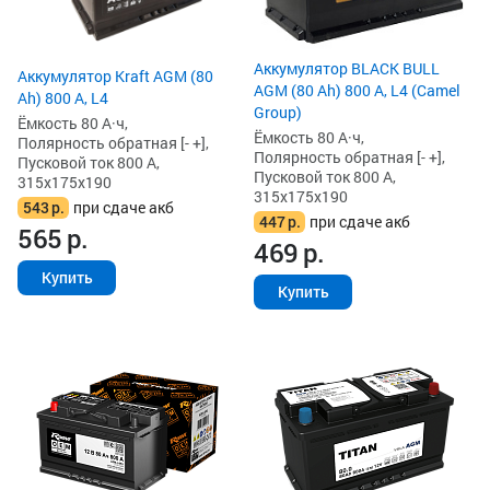
Аккумулятор BLACK BULL
Аккумулятор Kraft AGM (80
AGM (80 Ah) 800 А, L4 (Camel
Ah) 800 А, L4
Group)
Ёмкость 80 А·ч,
Ёмкость 80 А·ч,
Полярность обратная [- +],
Полярность обратная [- +],
Пусковой ток 800 А,
Пусковой ток 800 А,
315x175x190
315x175x190
543
р.
при сдаче акб
447
р.
при сдаче акб
565
р.
469
р.
Купить
Купить