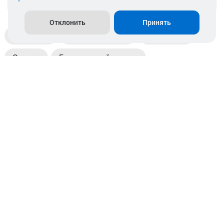
Отклонить
Принять
Доставка
Пункты выдачи
Магазины
Оплата
Безналичный расчет
Прием б/у акб
Информация
Отзывы
Контакты
© 2026. ООО «Аккамулик». 220056, Беларусь, г. Минск,
пр. Независимости, д.199.
УНП 192748524. Зарегистрирован в торговом реестре
№ 369712 от 01.03.2017