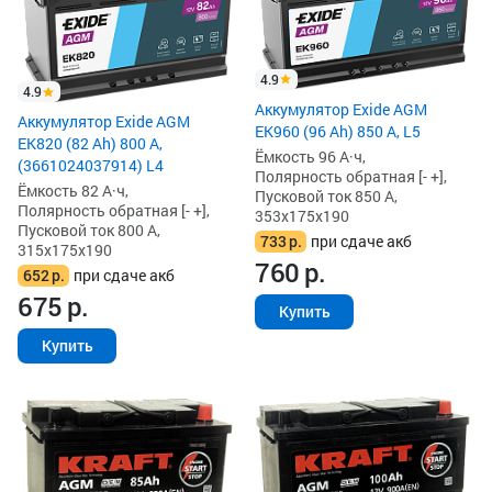
4.9
4.9
Аккумулятор Exide AGM
Аккумулятор Exide AGM
EK960 (96 Ah) 850 А, L5
EK820 (82 Ah) 800 А,
Ёмкость 96 А·ч,
(3661024037914) L4
Полярность обратная [- +],
Ёмкость 82 А·ч,
Пусковой ток 850 А,
Полярность обратная [- +],
353x175x190
Пусковой ток 800 А,
733
р.
при сдаче акб
315x175x190
760
р.
652
р.
при сдаче акб
675
р.
Купить
Купить