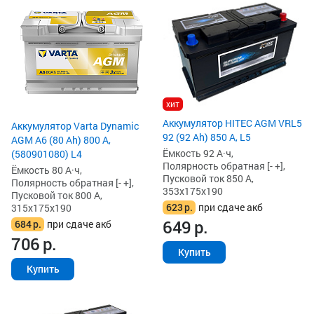
хит
Аккумулятор HITEC AGM VRL5
Аккумулятор Varta Dynamic
92 (92 Ah) 850 А, L5
AGM A6 (80 Ah) 800 А,
Ёмкость 92 А·ч,
(580901080) L4
Полярность обратная [- +],
Ёмкость 80 А·ч,
Пусковой ток 850 А,
Полярность обратная [- +],
353x175x190
Пусковой ток 800 А,
623
р.
при сдаче акб
315x175x190
649
р.
684
р.
при сдаче акб
706
р.
Купить
Купить