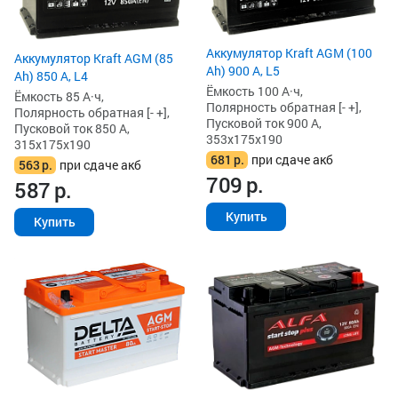
Аккумулятор Kraft AGM (100
Аккумулятор Kraft AGM (85
Ah) 900 А, L5
Ah) 850 А, L4
Ёмкость 100 А·ч,
Ёмкость 85 А·ч,
Полярность обратная [- +],
Полярность обратная [- +],
Пусковой ток 900 А,
Пусковой ток 850 А,
353x175x190
315x175x190
681
р.
при сдаче акб
563
р.
при сдаче акб
709
р.
587
р.
Купить
Купить