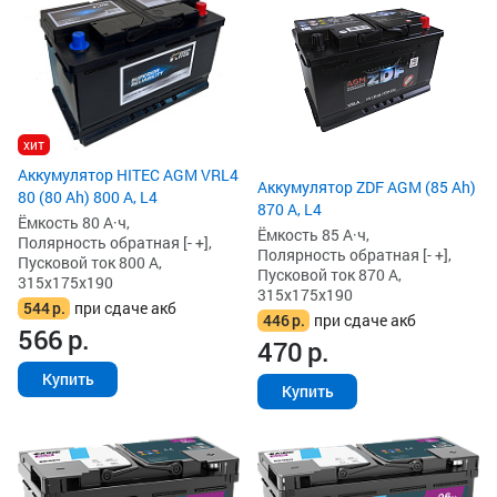
хит
Аккумулятор HITEC AGM VRL4
Аккумулятор ZDF AGM (85 Ah)
80 (80 Ah) 800 А, L4
870 А, L4
Ёмкость 80 А·ч,
Ёмкость 85 А·ч,
Полярность обратная [- +],
Полярность обратная [- +],
Пусковой ток 800 А,
Пусковой ток 870 А,
315x175x190
315x175x190
544
р.
при сдаче акб
446
р.
при сдаче акб
566
р.
470
р.
Купить
Купить