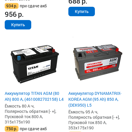
688
р.
934
р.
при сдаче акб
Купить
956
р.
Купить
Аккумулятор TITAN AGM (80
Аккумулятор DYNAMATRIX-
Ah) 800 А, (4610082702158) L4
KOREA AGM (95 Ah) 850 А,
(DEK950) L5
Ёмкость 80 А·ч,
Полярность обратная [- +],
Ёмкость 95 А·ч,
Пусковой ток 800 А,
Полярность обратная [- +],
315x175x190
Пусковой ток 850 А,
353x175x190
750
р.
при сдаче акб