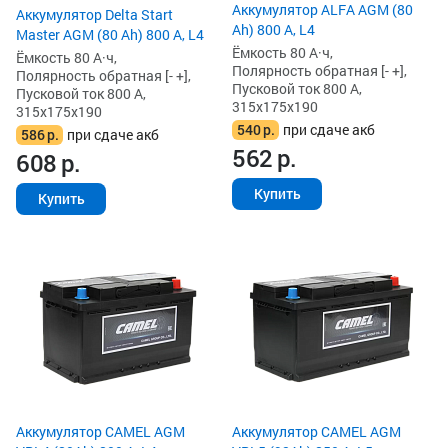
Аккумулятор ALFA AGM (80
Аккумулятор Delta Start
Ah) 800 А, L4
Master AGM (80 Ah) 800 А, L4
Ёмкость 80 А·ч,
Ёмкость 80 А·ч,
Полярность обратная [- +],
Полярность обратная [- +],
Пусковой ток 800 А,
Пусковой ток 800 А,
315x175x190
315x175x190
540
р.
при сдаче акб
586
р.
при сдаче акб
562
р.
608
р.
Купить
Купить
Аккумулятор CAMEL AGM
Аккумулятор CAMEL AGM