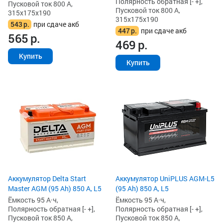
Полярность обратная [- +],
Пусковой ток 800 А,
Пусковой ток 800 А,
315x175x190
315x175x190
543
р.
при сдаче акб
447
р.
при сдаче акб
565
р.
469
р.
Купить
Купить
Аккумулятор Delta Start
Аккумулятор UniPLUS AGM-L5
Master AGM (95 Ah) 850 А, L5
(95 Ah) 850 А, L5
Ёмкость 95 А·ч,
Ёмкость 95 А·ч,
Полярность обратная [- +],
Полярность обратная [- +],
Пусковой ток 850 А,
Пусковой ток 850 А,