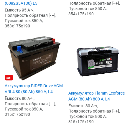
(0092S5A130) L5
Полярность обратная [- +],
Пусковой ток 850 А,
Ёмкость 95 А·ч,
354x175x190
Полярность обратная [- +],
Пусковой ток 850 А,
353x175x190
хит
Аккумулятор RIDER Drive AGM
VRL4 80 (80 Ah) 850 А, L4
Аккумулятор Fiamm Ecoforce
Ёмкость 80 А·ч,
AGM (80 Ah) 800 А, L4
Полярность обратная [- +],
Ёмкость 80 А·ч,
Пусковой ток 850 А,
Полярность обратная [- +],
315x175x190
Пусковой ток 800 А,
315x175x190