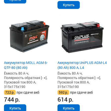
Купить
Аккумулятор MOLL AGM 6-
Аккумулятор UniPLUS AGM-L4
QTF-80 (80 Ah)
(80 Ah) 800 А, L4
Ёмкость 80 А·ч,
Ёмкость 80 А·ч,
Полярность обратная [- +],
Полярность обратная [- +],
Пусковой ток 800 А,
Пусковой ток 800 А,
315x175x190
315x175x190
722
р.
при сдаче акб
592
р.
при сдаче акб
744
р.
614
р.
Купить
Купить