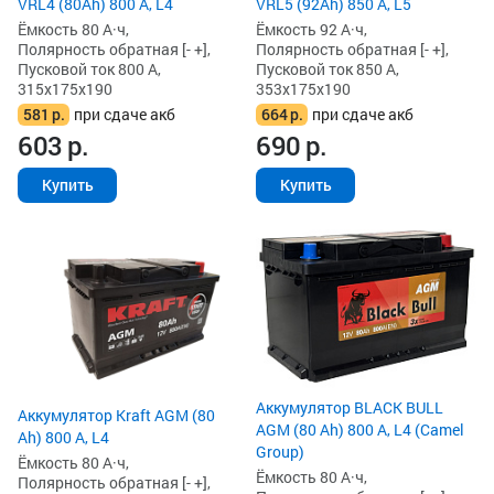
VRL4 (80Ah) 800 А, L4
VRL5 (92Ah) 850 А, L5
Ёмкость 80 А·ч,
Ёмкость 92 А·ч,
Полярность обратная [- +],
Полярность обратная [- +],
Пусковой ток 800 А,
Пусковой ток 850 А,
315x175x190
353x175x190
581
р.
при сдаче акб
664
р.
при сдаче акб
603
р.
690
р.
Купить
Купить
Аккумулятор BLACK BULL
Аккумулятор Kraft AGM (80
AGM (80 Ah) 800 А, L4 (Camel
Ah) 800 А, L4
Group)
Ёмкость 80 А·ч,
Ёмкость 80 А·ч,
Полярность обратная [- +],