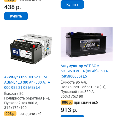
Купить
438
р.
Купить
Аккумулятор VST AGM
6СТ-95.0 VRLA (95 Ah) 850 А,
(595900085) L5
Аккумулятор RDrive OEM
AGM-L4EU (80 Ah) 800 А, (A
Ёмкость 95 А·ч,
Полярность обратная [- +],
000 982 21 08 MB) L4
Пусковой ток 850 А,
Ёмкость 80,
353x175x190
Полярность обратная [- +],
886
р.
при сдаче акб
Пусковой ток 800 А,
315x175x190
913
р.
903
р.
при сдаче акб