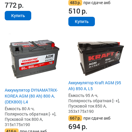
483
р.
при сдаче акб
772
р.
510
р.
Купить
Купить
Аккумулятор Kraft AGM (95
Ah) 850 А, L5
Аккумулятор DYNAMATRIX-
Ёмкость 95 А·ч,
KOREA AGM (80 Ah) 800 А,
Полярность обратная [- +],
(DEK800) L4
Пусковой ток 850 А,
Ёмкость 80 А·ч,
353x175x190
Полярность обратная [- +],
667
р.
при сдаче акб
Пусковой ток 800 А,
315x175x190
694
р.
416
р.
при сдаче акб