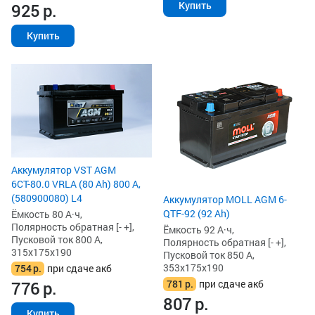
Купить
925
р.
Купить
Аккумулятор VST AGM
6СТ-80.0 VRLA (80 Ah) 800 А,
(580900080) L4
Аккумулятор MOLL AGM 6-
QTF-92 (92 Ah)
Ёмкость 80 А·ч,
Полярность обратная [- +],
Ёмкость 92 А·ч,
Пусковой ток 800 А,
Полярность обратная [- +],
315x175x190
Пусковой ток 850 А,
353x175x190
754
р.
при сдаче акб
781
р.
при сдаче акб
776
р.
807
р.
Купить