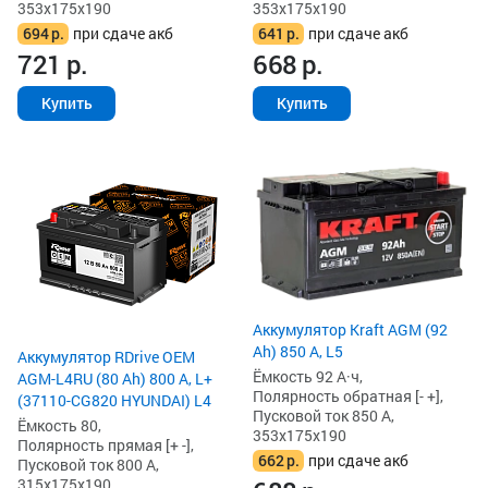
353x175x190
353x175x190
694
р.
при сдаче акб
641
р.
при сдаче акб
721
р.
668
р.
Купить
Купить
Аккумулятор Kraft AGM (92
Ah) 850 А, L5
Аккумулятор RDrive OEM
Ёмкость 92 А·ч,
AGM-L4RU (80 Ah) 800 А, L+
Полярность обратная [- +],
(37110-CG820 HYUNDAI) L4
Пусковой ток 850 А,
Ёмкость 80,
353x175x190
Полярность прямая [+ -],
662
р.
при сдаче акб
Пусковой ток 800 А,
315x175x190