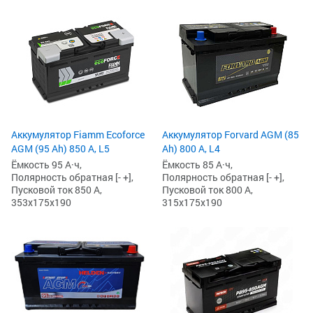
Аккумулятор Fiamm Ecoforce
Аккумулятор Forvard AGM (85
AGM (95 Ah) 850 A, L5
Ah) 800 А, L4
Ёмкость 95 А·ч,
Ёмкость 85 А·ч,
Полярность обратная [- +],
Полярность обратная [- +],
Пусковой ток 850 А,
Пусковой ток 800 А,
353x175x190
315x175x190