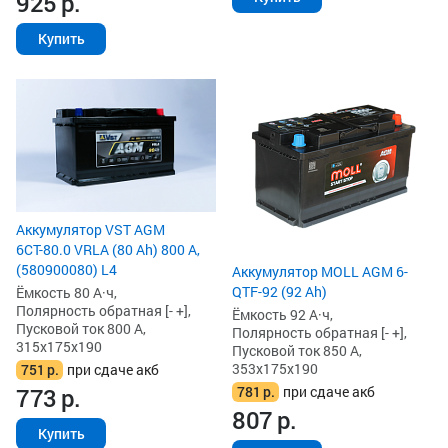
925
р.
Купить
Аккумулятор VST AGM
6СТ-80.0 VRLA (80 Ah) 800 А,
(580900080) L4
Аккумулятор MOLL AGM 6-
QTF-92 (92 Ah)
Ёмкость 80 А·ч,
Полярность обратная [- +],
Ёмкость 92 А·ч,
Пусковой ток 800 А,
Полярность обратная [- +],
315x175x190
Пусковой ток 850 А,
353x175x190
751
р.
при сдаче акб
781
р.
при сдаче акб
773
р.
807
р.
Купить