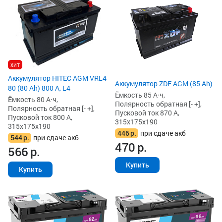
хит
Аккумулятор HITEC AGM VRL4
Аккумулятор ZDF AGM (85 Ah)
80 (80 Ah) 800 А, L4
Ёмкость 85 А·ч,
Ёмкость 80 А·ч,
Полярность обратная [- +],
Полярность обратная [- +],
Пусковой ток 870 А,
Пусковой ток 800 А,
315x175x190
315x175x190
446
р.
при сдаче акб
544
р.
при сдаче акб
470
р.
566
р.
Купить
Купить