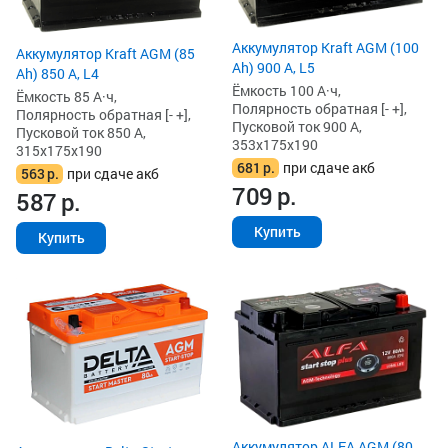
Аккумулятор Kraft AGM (100
Аккумулятор Kraft AGM (85
Ah) 900 А, L5
Ah) 850 А, L4
Ёмкость 100 А·ч,
Ёмкость 85 А·ч,
Полярность обратная [- +],
Полярность обратная [- +],
Пусковой ток 900 А,
Пусковой ток 850 А,
353x175x190
315x175x190
681
р.
при сдаче акб
563
р.
при сдаче акб
709
р.
587
р.
Купить
Купить
Аккумулятор ALFA AGM (80