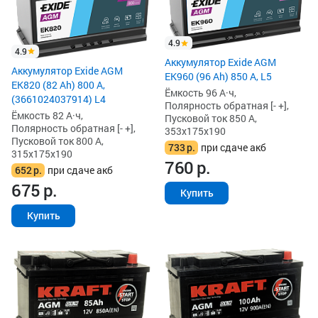
4.9
4.9
Аккумулятор Exide AGM
Аккумулятор Exide AGM
EK960 (96 Ah) 850 А, L5
EK820 (82 Ah) 800 А,
Ёмкость 96 А·ч,
(3661024037914) L4
Полярность обратная [- +],
Ёмкость 82 А·ч,
Пусковой ток 850 А,
Полярность обратная [- +],
353x175x190
Пусковой ток 800 А,
733
р.
при сдаче акб
315x175x190
760
р.
652
р.
при сдаче акб
675
р.
Купить
Купить