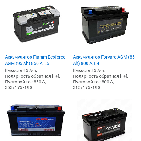
Аккумулятор Fiamm Ecoforce
Аккумулятор Forvard AGM (85
AGM (95 Ah) 850 A, L5
Ah) 800 А, L4
Ёмкость 95 А·ч,
Ёмкость 85 А·ч,
Полярность обратная [- +],
Полярность обратная [- +],
Пусковой ток 850 А,
Пусковой ток 800 А,
353x175x190
315x175x190