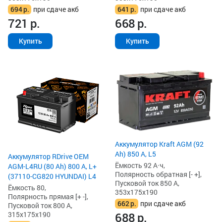
694
р.
при сдаче акб
641
р.
при сдаче акб
721
р.
668
р.
Купить
Купить
Аккумулятор Kraft AGM (92
Ah) 850 А, L5
Аккумулятор RDrive OEM
Ёмкость 92 А·ч,
AGM-L4RU (80 Ah) 800 А, L+
Полярность обратная [- +],
(37110-CG820 HYUNDAI) L4
Пусковой ток 850 А,
Ёмкость 80,
353x175x190
Полярность прямая [+ -],
662
р.
при сдаче акб
Пусковой ток 800 А,
315x175x190
688
р.