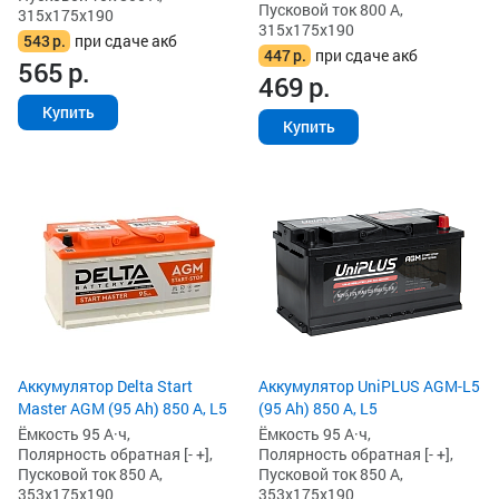
Пусковой ток 800 А,
315x175x190
315x175x190
543
р.
при сдаче акб
447
р.
при сдаче акб
565
р.
469
р.
Купить
Купить
Аккумулятор Delta Start
Аккумулятор UniPLUS AGM-L5
Master AGM (95 Ah) 850 А, L5
(95 Ah) 850 А, L5
Ёмкость 95 А·ч,
Ёмкость 95 А·ч,
Полярность обратная [- +],
Полярность обратная [- +],
Пусковой ток 850 А,
Пусковой ток 850 А,
353x175x190
353x175x190