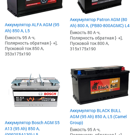
Аккумулятор Patron AGM (80
Аккумулятор ALFA AGM (95
Ah) 800 А, (PB80-800AGMC) L4
Ah) 850 А, L5
Ёмкость 80 А·ч,
Ёмкость 95 А·ч,
Полярность обратная [- +],
Полярность обратная [- +],
Пусковой ток 800 А,
Пусковой ток 850 А,
315x175x190
353x175x190
Аккумулятор BLACK BULL
AGM (95 Ah) 850 А, L5 (Camel
Group)
Аккумулятор Bosch AGM S5
А13 (95 Ah) 850 А,
Ёмкость 95 А·ч,
(0092S5A130) L5
Полярность обратная [- +],