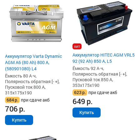
хит
Аккумулятор HITEC AGM VRL5
Аккумулятор Varta Dynamic
92 (92 Ah) 850 А, L5
AGM A6 (80 Ah) 800 А,
Ёмкость 92 А·ч,
(580901080) L4
Полярность обратная [- +],
Ёмкость 80 А·ч,
Пусковой ток 850 А,
Полярность обратная [- +],
353x175x190
Пусковой ток 800 А,
623
р.
при сдаче акб
315x175x190
649
р.
684
р.
при сдаче акб
706
р.
Купить
Купить