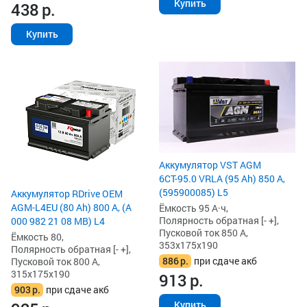
Купить
438
р.
Купить
Аккумулятор VST AGM
6СТ-95.0 VRLA (95 Ah) 850 А,
(595900085) L5
Аккумулятор RDrive OEM
AGM-L4EU (80 Ah) 800 А, (A
Ёмкость 95 А·ч,
Полярность обратная [- +],
000 982 21 08 MB) L4
Пусковой ток 850 А,
Ёмкость 80,
353x175x190
Полярность обратная [- +],
886
р.
при сдаче акб
Пусковой ток 800 А,
315x175x190
913
р.
903
р.
при сдаче акб
Купить