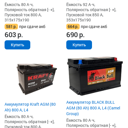
Ёмкость 80 А·ч,
Ёмкость 92 А·ч,
Полярность обратная [- +],
Полярность обратная [- +],
Пусковой ток 800 А,
Пусковой ток 850 А,
315x175x190
353x175x190
581
р.
при сдаче акб
664
р.
при сдаче акб
603
р.
690
р.
Купить
Купить
Аккумулятор BLACK BULL
Аккумулятор Kraft AGM (80
AGM (80 Ah) 800 А, L4 (Camel
Ah) 800 А, L4
Group)
Ёмкость 80 А·ч,
Ёмкость 80 А·ч,
Полярность обратная [- +],
Полярность обратная [- +],
Пусковой ток 800 А,