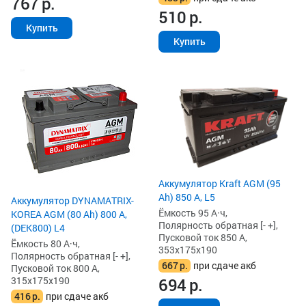
767
р.
510
р.
Купить
Купить
Аккумулятор Kraft AGM (95
Ah) 850 А, L5
Аккумулятор DYNAMATRIX-
Ёмкость 95 А·ч,
KOREA AGM (80 Ah) 800 А,
Полярность обратная [- +],
(DEK800) L4
Пусковой ток 850 А,
Ёмкость 80 А·ч,
353x175x190
Полярность обратная [- +],
667
р.
при сдаче акб
Пусковой ток 800 А,
315x175x190
694
р.
416
р.
при сдаче акб