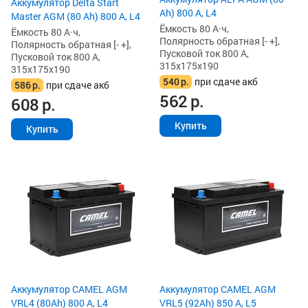
Аккумулятор Delta Start
Ah) 800 А, L4
Master AGM (80 Ah) 800 А, L4
Ёмкость 80 А·ч,
Ёмкость 80 А·ч,
Полярность обратная [- +],
Полярность обратная [- +],
Пусковой ток 800 А,
Пусковой ток 800 А,
315x175x190
315x175x190
540
р.
при сдаче акб
586
р.
при сдаче акб
562
р.
608
р.
Купить
Купить
Аккумулятор CAMEL AGM
Аккумулятор CAMEL AGM
VRL4 (80Ah) 800 А, L4
VRL5 (92Ah) 850 А, L5