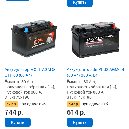
Купить
Аккумулятор MOLL AGM 6-
Аккумулятор UniPLUS AGM-L4
QTF-80 (80 Ah)
(80 Ah) 800 А, L4
Ёмкость 80 А·ч,
Ёмкость 80 А·ч,
Полярность обратная [- +],
Полярность обратная [- +],
Пусковой ток 800 А,
Пусковой ток 800 А,
315x175x190
315x175x190
722
р.
при сдаче акб
592
р.
при сдаче акб
744
р.
614
р.
Купить
Купить