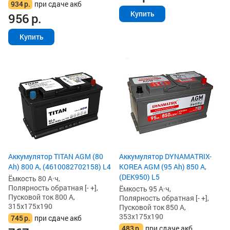
934
р.
при сдаче акб
Купить
956
р.
Купить
Аккумулятор TITAN AGM (80
Аккумулятор DYNAMATRIX-
Ah) 800 А, (4610082702158) L4
KOREA AGM (95 Ah) 850 А,
(DEK950) L5
Ёмкость 80 А·ч,
Полярность обратная [- +],
Ёмкость 95 А·ч,
Пусковой ток 800 А,
Полярность обратная [- +],
315x175x190
Пусковой ток 850 А,
353x175x190
745
р.
при сдаче акб
483
р.
при сдаче акб