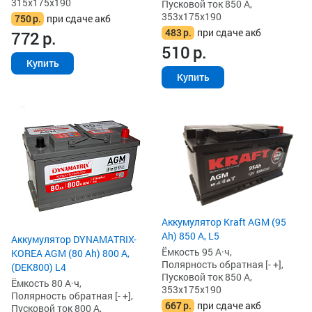
315x175x190
Пусковой ток 850 А,
353x175x190
750
р.
при сдаче акб
483
р.
при сдаче акб
772
р.
510
р.
Купить
Купить
Аккумулятор Kraft AGM (95
Ah) 850 А, L5
Аккумулятор DYNAMATRIX-
Ёмкость 95 А·ч,
KOREA AGM (80 Ah) 800 А,
Полярность обратная [- +],
(DEK800) L4
Пусковой ток 850 А,
Ёмкость 80 А·ч,
353x175x190
Полярность обратная [- +],
667
р.
при сдаче акб
Пусковой ток 800 А,