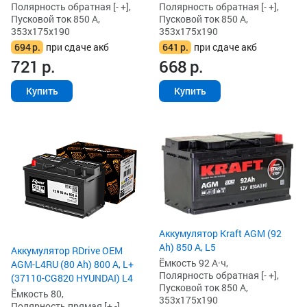
Полярность обратная [- +],
Полярность обратная [- +],
Пусковой ток 850 А,
Пусковой ток 850 А,
353x175x190
353x175x190
694
р.
при сдаче акб
641
р.
при сдаче акб
721
р.
668
р.
Купить
Купить
Аккумулятор Kraft AGM (92
Ah) 850 А, L5
Аккумулятор RDrive OEM
Ёмкость 92 А·ч,
AGM-L4RU (80 Ah) 800 А, L+
Полярность обратная [- +],
(37110-CG820 HYUNDAI) L4
Пусковой ток 850 А,
Ёмкость 80,
353x175x190
Полярность прямая [+ -],