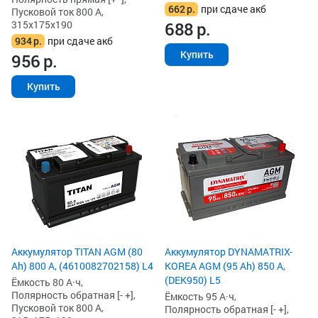
662
р.
при сдаче акб
Пусковой ток 800 А,
315x175x190
688
р.
934
р.
при сдаче акб
Купить
956
р.
Купить
Аккумулятор TITAN AGM (80
Аккумулятор DYNAMATRIX-
Ah) 800 А, (4610082702158) L4
KOREA AGM (95 Ah) 850 А,
(DEK950) L5
Ёмкость 80 А·ч,
Полярность обратная [- +],
Ёмкость 95 А·ч,
Пусковой ток 800 А,
Полярность обратная [- +],