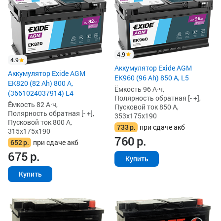
4.9
4.9
Аккумулятор Exide AGM
Аккумулятор Exide AGM
EK960 (96 Ah) 850 А, L5
EK820 (82 Ah) 800 А,
Ёмкость 96 А·ч,
(3661024037914) L4
Полярность обратная [- +],
Ёмкость 82 А·ч,
Пусковой ток 850 А,
Полярность обратная [- +],
353x175x190
Пусковой ток 800 А,
733
р.
при сдаче акб
315x175x190
760
р.
652
р.
при сдаче акб
675
р.
Купить
Купить