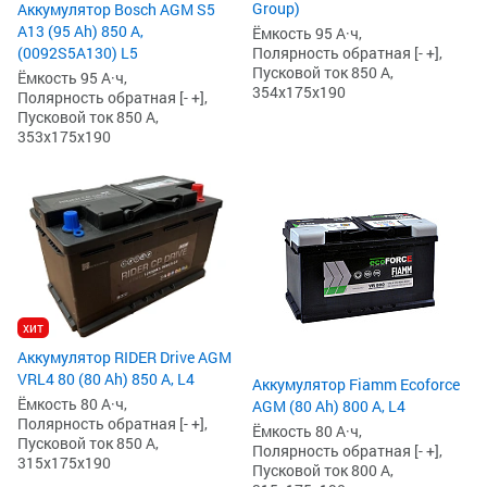
Group)
Аккумулятор Bosch AGM S5
А13 (95 Ah) 850 А,
Ёмкость 95 А·ч,
(0092S5A130) L5
Полярность обратная [- +],
Пусковой ток 850 А,
Ёмкость 95 А·ч,
354x175x190
Полярность обратная [- +],
Пусковой ток 850 А,
353x175x190
хит
Аккумулятор RIDER Drive AGM
VRL4 80 (80 Ah) 850 А, L4
Аккумулятор Fiamm Ecoforce
Ёмкость 80 А·ч,
AGM (80 Ah) 800 А, L4
Полярность обратная [- +],
Ёмкость 80 А·ч,
Пусковой ток 850 А,
Полярность обратная [- +],
315x175x190
Пусковой ток 800 А,