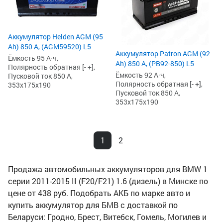
Аккумулятор Helden AGM (95
Ah) 850 А, (AGM59520) L5
Аккумулятор Patron AGM (92
Ёмкость 95 А·ч,
Ah) 850 А, (PB92-850) L5
Полярность обратная [- +],
Ёмкость 92 А·ч,
Пусковой ток 850 А,
Полярность обратная [- +],
353x175x190
Пусковой ток 850 А,
353x175x190
1
2
Продажа автомобильных аккумуляторов для BMW 1
серии 2011-2015 II (F20/F21) 1.6 (дизель) в Минске по
цене от 438 руб. Подобрать АКБ по марке авто и
купить аккумулятор для БМВ с доставкой по
Беларуси: Гродно, Брест, Витебск, Гомель, Могилев и