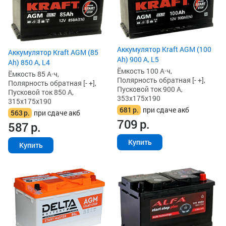
Аккумулятор Kraft AGM (100
Аккумулятор Kraft AGM (85
Ah) 900 А, L5
Ah) 850 А, L4
Ёмкость 100 А·ч,
Ёмкость 85 А·ч,
Полярность обратная [- +],
Полярность обратная [- +],
Пусковой ток 900 А,
Пусковой ток 850 А,
353x175x190
315x175x190
681
р.
при сдаче акб
563
р.
при сдаче акб
709
р.
587
р.
Купить
Купить