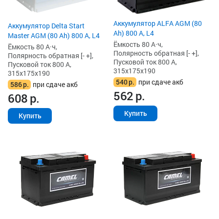
Аккумулятор ALFA AGM (80
Аккумулятор Delta Start
Ah) 800 А, L4
Master AGM (80 Ah) 800 А, L4
Ёмкость 80 А·ч,
Ёмкость 80 А·ч,
Полярность обратная [- +],
Полярность обратная [- +],
Пусковой ток 800 А,
Пусковой ток 800 А,
315x175x190
315x175x190
540
р.
при сдаче акб
586
р.
при сдаче акб
562
р.
608
р.
Купить
Купить