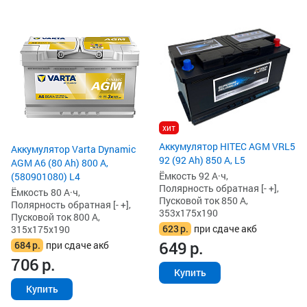
хит
Аккумулятор HITEC AGM VRL5
Аккумулятор Varta Dynamic
92 (92 Ah) 850 А, L5
AGM A6 (80 Ah) 800 А,
Ёмкость 92 А·ч,
(580901080) L4
Полярность обратная [- +],
Ёмкость 80 А·ч,
Пусковой ток 850 А,
Полярность обратная [- +],
353x175x190
Пусковой ток 800 А,
623
р.
при сдаче акб
315x175x190
649
р.
684
р.
при сдаче акб
706
р.
Купить
Купить