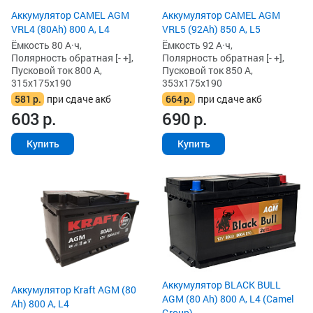
Аккумулятор CAMEL AGM
Аккумулятор CAMEL AGM
VRL4 (80Ah) 800 А, L4
VRL5 (92Ah) 850 А, L5
Ёмкость 80 А·ч,
Ёмкость 92 А·ч,
Полярность обратная [- +],
Полярность обратная [- +],
Пусковой ток 800 А,
Пусковой ток 850 А,
315x175x190
353x175x190
581
р.
при сдаче акб
664
р.
при сдаче акб
603
р.
690
р.
Купить
Купить
Аккумулятор BLACK BULL
Аккумулятор Kraft AGM (80
AGM (80 Ah) 800 А, L4 (Camel
Ah) 800 А, L4
Group)