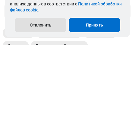
анализа данных в соответствии с
Политикой обработки
файлов cookie
.
info@akkamulik.by
Отклонить
Принять
Доставка
Пункты выдачи
Магазины
Оплата
Безналичный расчет
Прием б/у акб
Информация
Отзывы
Контакты
© 2026. ООО «Аккамулик». 220056, Беларусь, г. Минск,
пр. Независимости, д.199.
УНП 192748524. Зарегистрирован в торговом реестре
№ 369712 от 01.03.2017