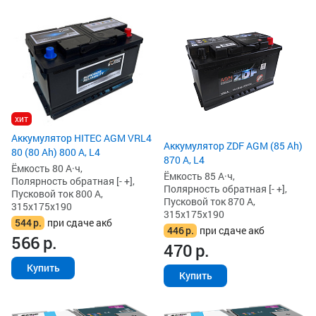
хит
Аккумулятор HITEC AGM VRL4
Аккумулятор ZDF AGM (85 Ah)
80 (80 Ah) 800 А, L4
870 А, L4
Ёмкость 80 А·ч,
Ёмкость 85 А·ч,
Полярность обратная [- +],
Полярность обратная [- +],
Пусковой ток 800 А,
Пусковой ток 870 А,
315x175x190
315x175x190
544
р.
при сдаче акб
446
р.
при сдаче акб
566
р.
470
р.
Купить
Купить