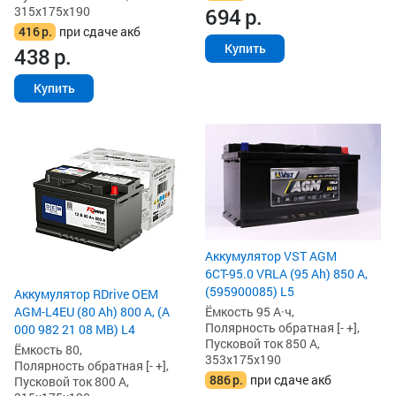
315x175x190
694
р.
416
р.
при сдаче акб
Купить
438
р.
Купить
Аккумулятор VST AGM
6СТ-95.0 VRLA (95 Ah) 850 А,
(595900085) L5
Аккумулятор RDrive OEM
AGM-L4EU (80 Ah) 800 А, (A
Ёмкость 95 А·ч,
Полярность обратная [- +],
000 982 21 08 MB) L4
Пусковой ток 850 А,
Ёмкость 80,
353x175x190
Полярность обратная [- +],
886
р.
при сдаче акб
Пусковой ток 800 А,