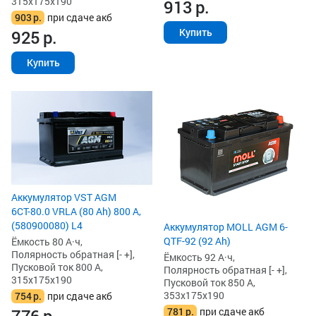
315x175x190
913
р.
903
р.
при сдаче акб
Купить
925
р.
Купить
Аккумулятор VST AGM
6СТ-80.0 VRLA (80 Ah) 800 А,
(580900080) L4
Аккумулятор MOLL AGM 6-
QTF-92 (92 Ah)
Ёмкость 80 А·ч,
Полярность обратная [- +],
Ёмкость 92 А·ч,
Пусковой ток 800 А,
Полярность обратная [- +],
315x175x190
Пусковой ток 850 А,
353x175x190
754
р.
при сдаче акб
781
р.
при сдаче акб
776
р.