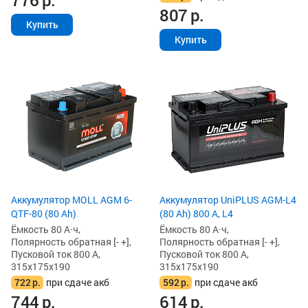
807
р.
Купить
Купить
Аккумулятор MOLL AGM 6-
Аккумулятор UniPLUS AGM-L4
QTF-80 (80 Ah)
(80 Ah) 800 А, L4
Ёмкость 80 А·ч,
Ёмкость 80 А·ч,
Полярность обратная [- +],
Полярность обратная [- +],
Пусковой ток 800 А,
Пусковой ток 800 А,
315x175x190
315x175x190
722
р.
при сдаче акб
592
р.
при сдаче акб
744
р.
614
р.