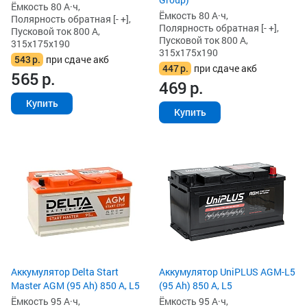
Ёмкость 80 А·ч,
Ёмкость 80 А·ч,
Полярность обратная [- +],
Полярность обратная [- +],
Пусковой ток 800 А,
Пусковой ток 800 А,
315x175x190
315x175x190
543
р.
при сдаче акб
447
р.
при сдаче акб
565
р.
469
р.
Купить
Купить
Аккумулятор Delta Start
Аккумулятор UniPLUS AGM-L5
Master AGM (95 Ah) 850 А, L5
(95 Ah) 850 А, L5
Ёмкость 95 А·ч,
Ёмкость 95 А·ч,