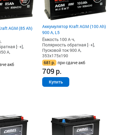
Аккумулятор Kraft AGM (100 Ah)
raft AGM (85 Ah)
900 А, L5
Ёмкость 100 А·ч,
,
Полярность обратная [- +],
атная [- +],
Пусковой ток 900 А,
50 А,
353x175x190
681
р.
при сдаче акб
аче акб
709
р.
Купить