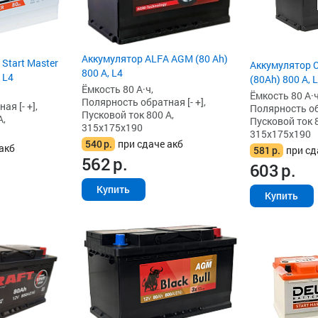
Аккумулятор ALFA AGM (80 Ah)
 Start Master
Аккумулятор 
800 А, L4
 L4
(80Ah) 800 А, 
Ёмкость 80 А·ч,
Ёмкость 80 А·ч
Полярность обратная [- +],
я [- +],
Полярность обр
Пусковой ток 800 А,
А,
Пусковой ток 8
315x175x190
315x175x190
540
р.
при сдаче акб
акб
581
р.
при сд
562
р.
603
р.
Купить
Купить