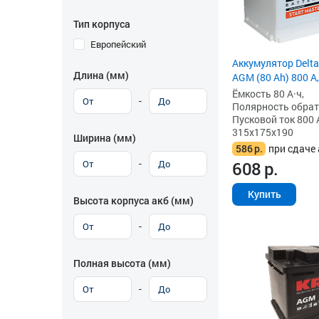
Тип корпуса
Европейский
Аккумулятор Delta
Длина (мм)
AGM (80 Ah) 800 А,
Ёмкость 80 А·ч,
-
Полярность обратна
Пусковой ток 800 
315x175x190
Ширина (мм)
586
р.
при сдаче 
-
608
р.
Купить
Высота корпуса акб (мм)
-
Полная высота (мм)
-