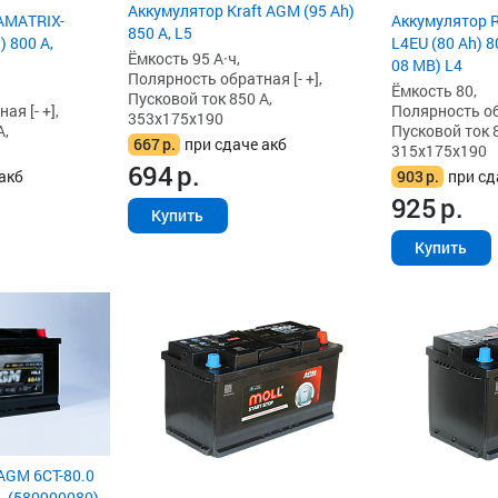
Аккумулятор Kraft AGM (95 Ah)
AMATRIX-
Аккумулятор 
850 А, L5
 800 А,
L4EU (80 Ah) 8
Ёмкость 95 А·ч,
08 MB) L4
Полярность обратная [- +],
Ёмкость 80,
Пусковой ток 850 А,
я [- +],
Полярность обр
353x175x190
А,
Пусковой ток 8
667
р.
при сдаче акб
315x175x190
694
р.
акб
903
р.
при сд
925
р.
Купить
Купить
AGM 6СТ-80.0
А, (580900080)