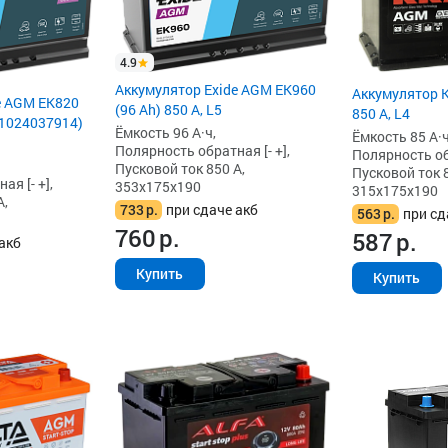
4.9
Аккумулятор Exide AGM EK960
Аккумулятор K
e AGM EK820
(96 Ah) 850 А, L5
850 А, L4
661024037914)
Ёмкость 96 А·ч,
Ёмкость 85 А·ч
Полярность обратная [- +],
Полярность обр
Пусковой ток 850 А,
Пусковой ток 8
я [- +],
353x175x190
315x175x190
А,
733
р.
при сдаче акб
563
р.
при сд
760
р.
587
р.
акб
Купить
Купить