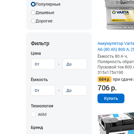
Популярные
Дешевые
Дорогие
Фильтр
Аккумулятор Vart
A6 (80 Ah) 800 А, 
Цена
Ёмкость 80 А·ч,
Полярность обратна
-
Пусковой ток 800 
315x175x190
684
р.
при сдаче 
Ёмкость
706
р.
-
Купить
Технология
AGM
Бренд