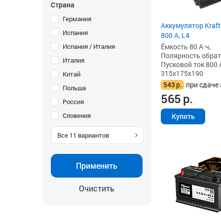
Страна
Германия
Аккумулятор Kraft
Испания
800 А, L4
Ёмкость 80 А·ч,
Испания / Италия
Полярность обратна
Италия
Пусковой ток 800 
315x175x190
Китай
543
р.
при сдаче 
Польша
565
р.
Россия
Словения
Купить
Все
11
вариантов
Применить
Очистить