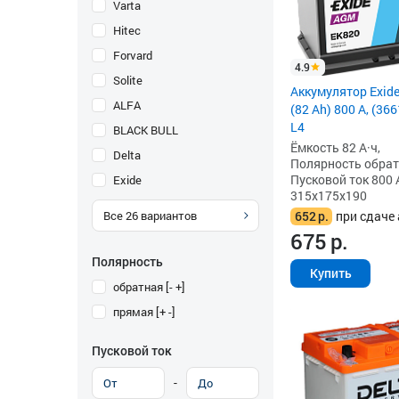
Varta
Hitec
Forvard
4.9
Solite
Аккумулятор Exid
ALFA
(82 Ah) 800 А, (3
L4
BLACK BULL
Ёмкость 82 А·ч,
Delta
Полярность обратна
Пусковой ток 800 
Exide
315x175x190
652
р.
при сдаче 
Все
26
вариантов
675
р.
Полярность
Купить
обратная [- +]
прямая [+ -]
Пусковой ток
-