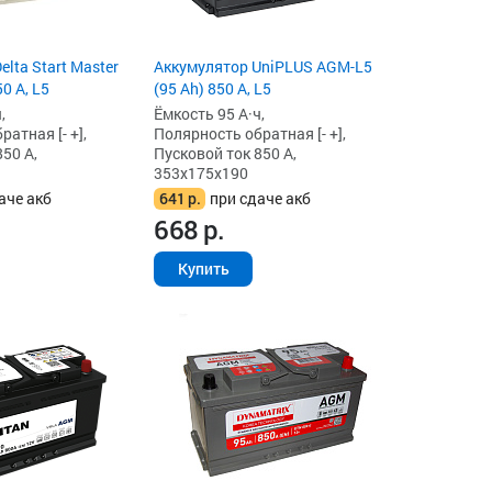
lta Start Master
Аккумулятор UniPLUS AGM-L5
0 А, L5
(95 Ah) 850 А, L5
,
Ёмкость 95 А·ч,
атная [- +],
Полярность обратная [- +],
50 А,
Пусковой ток 850 А,
353x175x190
аче акб
641
р.
при сдаче акб
668
р.
Купить