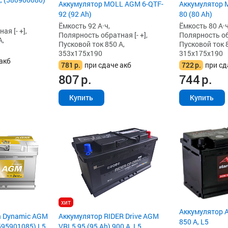
Аккумулятор MOLL AGM 6-QTF-
Аккумулятор 
92 (92 Ah)
80 (80 Ah)
Ёмкость 92 А·ч,
Ёмкость 80 А·ч
я [- +],
Полярность обратная [- +],
Полярность обр
А,
Пусковой ток 850 А,
Пусковой ток 8
353x175x190
315x175x190
акб
781
р.
при сдаче акб
722
р.
при сд
807
р.
744
р.
Купить
Купить
хит
Аккумулятор A
a Dynamic AGM
Аккумулятор RIDER Drive AGM
850 А, L5
(595901085) L5
VRL5 95 (95 Ah) 900 А, L5