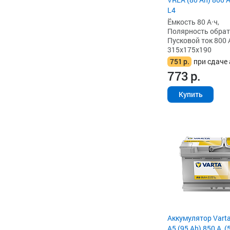
L4
Ёмкость 80 А·ч,
Полярность обратна
Пусковой ток 800 
315x175x190
751
р.
при сдаче 
773
р.
Купить
Аккумулятор Vart
A5 (95 Ah) 850 А, 