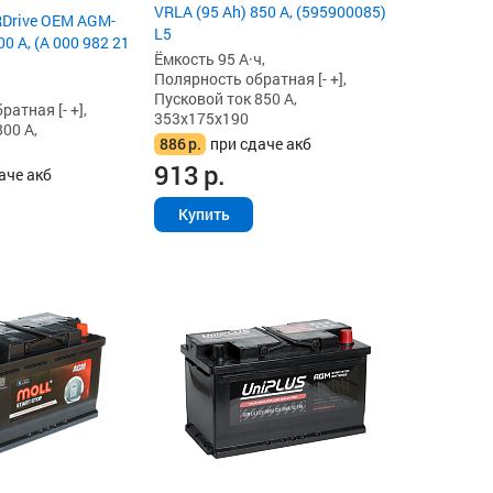
VRLA (95 Ah) 850 А, (595900085)
RDrive OEM AGM-
L5
00 А, (A 000 982 21
Ёмкость 95 А·ч,
Полярность обратная [- +],
Пусковой ток 850 А,
атная [- +],
353x175x190
00 А,
886
р.
при сдаче акб
913
р.
аче акб
Купить