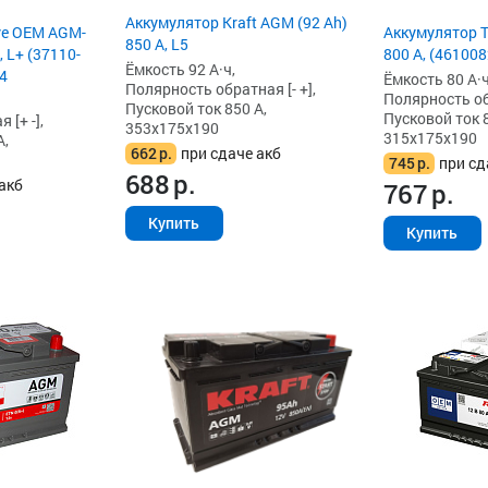
Аккумулятор Kraft AGM (92 Ah)
ve OEM AGM-
Аккумулятор T
850 А, L5
, L+ (37110-
800 А, (46100
Ёмкость 92 А·ч,
4
Ёмкость 80 А·ч
Полярность обратная [- +],
Полярность обр
Пусковой ток 850 А,
Пусковой ток 8
[+ -],
353x175x190
315x175x190
А,
662
р.
при сдаче акб
745
р.
при сд
688
р.
акб
767
р.
Купить
Купить