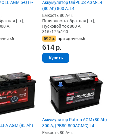
MOLL AGM 6-QTF-
Аккумулятор UniPLUS AGM-L4
(80 Ah) 800 А, L4
,
Ёмкость 80 А·ч,
атная [- +],
Полярность обратная [- +],
00 А,
Пусковой ток 800 А,
315x175x190
аче акб
592
р.
при сдаче акб
614
р.
Купить
Аккумулятор Patron AGM (80 Ah)
LFA AGM (95 Ah)
800 А, (PB80-800AGMC) L4
Ёмкость 80 А·ч,