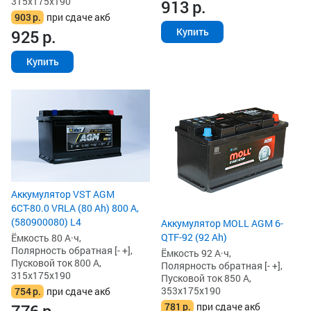
315x175x190
913
р.
903
р.
при сдаче акб
Купить
925
р.
Купить
Аккумулятор VST AGM
6СТ-80.0 VRLA (80 Ah) 800 А,
(580900080) L4
Аккумулятор MOLL AGM 6-
QTF-92 (92 Ah)
Ёмкость 80 А·ч,
Полярность обратная [- +],
Ёмкость 92 А·ч,
Пусковой ток 800 А,
Полярность обратная [- +],
315x175x190
Пусковой ток 850 А,
353x175x190
754
р.
при сдаче акб
781
р.
при сдаче акб
776
р.