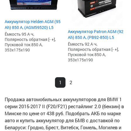
Аккумулятор Helden AGM (95
Ah) 850 А, (AGM59520) L5
Аккумулятор Patron AGM (92
Ёмкость 95 А·ч,
Ah) 850 А, (PB92-850) L5
Полярность обратная [- +],
Ёмкость 92 А·ч,
Пусковой ток 850 А,
Полярность обратная [- +],
353x175x190
Пусковой ток 850 А,
353x175x190
1
2
Продажа автомобильных аккумуляторов для BMW 1
серии 2015-2017 II (F20/F21) рестайлинг 2.0 (бензин) в
Минске по цене от 438 руб. Подобрать АКБ по марке
авто и купить аккумулятор для БМВ с доставкой по
Беларуси: Гродно, Брест, Витебск, Гомель, Могилев и