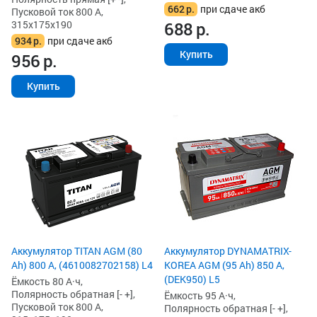
662
р.
при сдаче акб
Пусковой ток 800 А,
315x175x190
688
р.
934
р.
при сдаче акб
Купить
956
р.
Купить
Аккумулятор TITAN AGM (80
Аккумулятор DYNAMATRIX-
Ah) 800 А, (4610082702158) L4
KOREA AGM (95 Ah) 850 А,
(DEK950) L5
Ёмкость 80 А·ч,
Полярность обратная [- +],
Ёмкость 95 А·ч,
Пусковой ток 800 А,
Полярность обратная [- +],