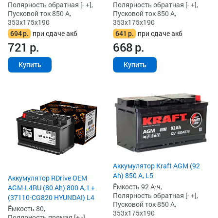
Полярность обратная [- +],
Полярность обратная [- +],
Пусковой ток 850 А,
Пусковой ток 850 А,
353x175x190
353x175x190
694
р.
при сдаче акб
641
р.
при сдаче акб
721
р.
668
р.
Купить
Купить
Аккумулятор Kraft AGM (92
Ah) 850 А, L5
Аккумулятор RDrive OEM
Ёмкость 92 А·ч,
AGM-L4RU (80 Ah) 800 А, L+
Полярность обратная [- +],
(37110-CG820 HYUNDAI) L4
Пусковой ток 850 А,
Ёмкость 80,
353x175x190
Полярность прямая [+ -],