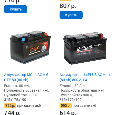
807
р.
Купить
Купить
Аккумулятор MOLL AGM 6-
Аккумулятор UniPLUS AGM-L4
QTF-80 (80 Ah)
(80 Ah) 800 А, L4
Ёмкость 80 А·ч,
Ёмкость 80 А·ч,
Полярность обратная [- +],
Полярность обратная [- +],
Пусковой ток 800 А,
Пусковой ток 800 А,
315x175x190
315x175x190
722
р.
при сдаче акб
592
р.
при сдаче акб
744
р.
614
р.