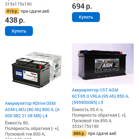
315x175x190
694
р.
416
р.
при сдаче акб
Купить
438
р.
Купить
Аккумулятор VST AGM
6СТ-95.0 VRLA (95 Ah) 850 А,
(595900085) L5
Аккумулятор RDrive OEM
AGM-L4EU (80 Ah) 800 А, (A
Ёмкость 95 А·ч,
Полярность обратная [- +],
000 982 21 08 MB) L4
Пусковой ток 850 А,
Ёмкость 80,
353x175x190
Полярность обратная [- +],
886
р.
при сдаче акб
Пусковой ток 800 А,