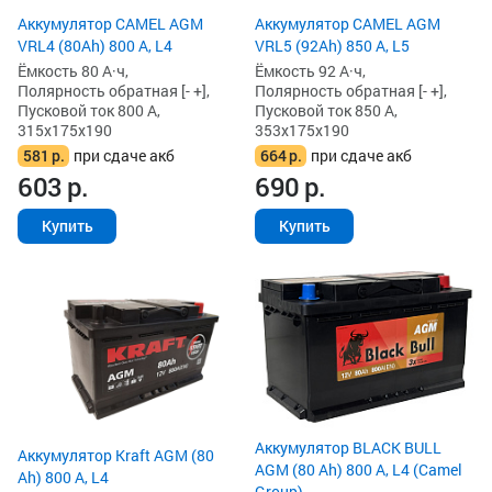
Аккумулятор CAMEL AGM
Аккумулятор CAMEL AGM
VRL4 (80Ah) 800 А, L4
VRL5 (92Ah) 850 А, L5
Ёмкость 80 А·ч,
Ёмкость 92 А·ч,
Полярность обратная [- +],
Полярность обратная [- +],
Пусковой ток 800 А,
Пусковой ток 850 А,
315x175x190
353x175x190
581
р.
при сдаче акб
664
р.
при сдаче акб
603
р.
690
р.
Купить
Купить
Аккумулятор BLACK BULL
Аккумулятор Kraft AGM (80
AGM (80 Ah) 800 А, L4 (Camel
Ah) 800 А, L4
Group)