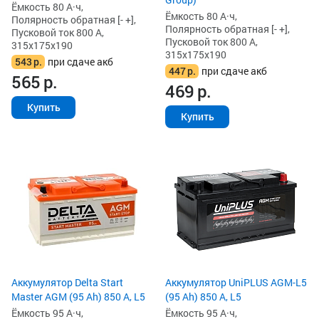
Ёмкость 80 А·ч,
Ёмкость 80 А·ч,
Полярность обратная [- +],
Полярность обратная [- +],
Пусковой ток 800 А,
Пусковой ток 800 А,
315x175x190
315x175x190
543
р.
при сдаче акб
447
р.
при сдаче акб
565
р.
469
р.
Купить
Купить
Аккумулятор Delta Start
Аккумулятор UniPLUS AGM-L5
Master AGM (95 Ah) 850 А, L5
(95 Ah) 850 А, L5
Ёмкость 95 А·ч,
Ёмкость 95 А·ч,