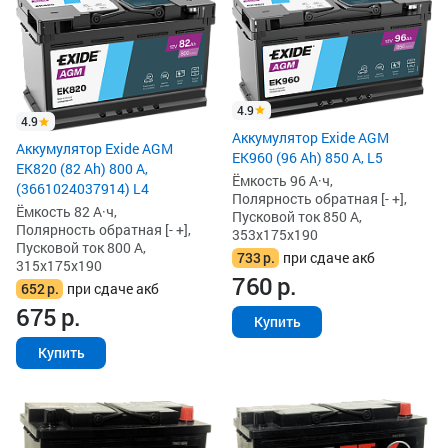
4.9
4.9
Аккумулятор Exide AGM
Аккумулятор Exide AGM
EK960 (96 Ah) 850 А, L5
EK820 (82 Ah) 800 А,
Ёмкость 96 А·ч,
(3661024037914) L4
Полярность обратная [- +],
Ёмкость 82 А·ч,
Пусковой ток 850 А,
Полярность обратная [- +],
353x175x190
Пусковой ток 800 А,
733
р.
при сдаче акб
315x175x190
760
р.
652
р.
при сдаче акб
675
р.
Купить
Купить