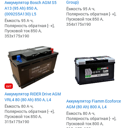
Group)
Аккумулятор Bosch AGM S5
А13 (95 Ah) 850 А,
Ёмкость 95 А·ч,
(0092S5A130) L5
Полярность обратная [- +],
Пусковой ток 850 А,
Ёмкость 95 А·ч,
354x175x190
Полярность обратная [- +],
Пусковой ток 850 А,
353x175x190
хит
Аккумулятор RIDER Drive AGM
VRL4 80 (80 Ah) 850 А, L4
Аккумулятор Fiamm Ecoforce
Ёмкость 80 А·ч,
AGM (80 Ah) 800 А, L4
Полярность обратная [- +],
Ёмкость 80 А·ч,
Пусковой ток 850 А,
Полярность обратная [- +],
315x175x190
Пусковой ток 800 А,