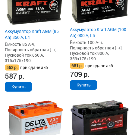
Аккумулятор Kraft AGM (100
Аккумулятор Kraft AGM (85
Ah) 900 А, L5
Ah) 850 А, L4
Ёмкость 100 А·ч,
Ёмкость 85 А·ч,
Полярность обратная [- +],
Полярность обратная [- +],
Пусковой ток 900 А,
Пусковой ток 850 А,
353x175x190
315x175x190
681
р.
при сдаче акб
563
р.
при сдаче акб
709
р.
587
р.
Купить
Купить