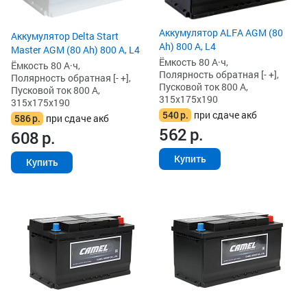
Аккумулятор ALFA AGM (80
Аккумулятор Delta Start
Ah) 800 А, L4
Master AGM (80 Ah) 800 А, L4
Ёмкость 80 А·ч,
Ёмкость 80 А·ч,
Полярность обратная [- +],
Полярность обратная [- +],
Пусковой ток 800 А,
Пусковой ток 800 А,
315x175x190
315x175x190
540
р.
при сдаче акб
586
р.
при сдаче акб
562
р.
608
р.
Купить
Купить