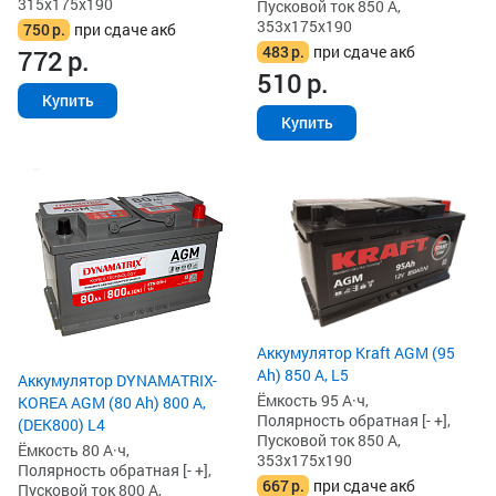
315x175x190
Пусковой ток 850 А,
353x175x190
750
р.
при сдаче акб
483
р.
при сдаче акб
772
р.
510
р.
Купить
Купить
Аккумулятор Kraft AGM (95
Ah) 850 А, L5
Аккумулятор DYNAMATRIX-
Ёмкость 95 А·ч,
KOREA AGM (80 Ah) 800 А,
Полярность обратная [- +],
(DEK800) L4
Пусковой ток 850 А,
Ёмкость 80 А·ч,
353x175x190
Полярность обратная [- +],
667
р.
при сдаче акб
Пусковой ток 800 А,