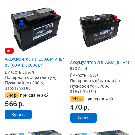
хит
Аккумулятор HITEC AGM VRL4
Аккумулятор ZDF AGM (85 Ah)
80 (80 Ah) 800 А, L4
870 А, L4
Ёмкость 80 А·ч,
Ёмкость 85 А·ч,
Полярность обратная [- +],
Полярность обратная [- +],
Пусковой ток 800 А,
Пусковой ток 870 А,
315x175x190
315x175x190
544
р.
при сдаче акб
446
р.
при сдаче акб
566
р.
470
р.
Купить
Купить