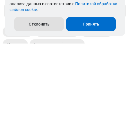
анализа данных в соответствии с
Политикой обработки
файлов cookie
.
info@akkamulik.by
Отклонить
Принять
Доставка
Пункты выдачи
Магазины
Оплата
Безналичный расчет
Прием б/у акб
Информация
Отзывы
Контакты
© 2026. ООО «Аккамулик». 220056, Беларусь, г. Минск,
пр. Независимости, д.199.
УНП 192748524. Зарегистрирован в торговом реестре
№ 369712 от 01.03.2017