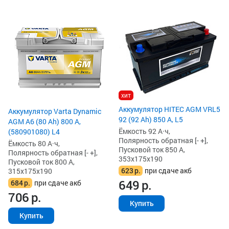
хит
Аккумулятор HITEC AGM VRL5
Аккумулятор Varta Dynamic
92 (92 Ah) 850 А, L5
AGM A6 (80 Ah) 800 А,
Ёмкость 92 А·ч,
(580901080) L4
Полярность обратная [- +],
Ёмкость 80 А·ч,
Пусковой ток 850 А,
Полярность обратная [- +],
353x175x190
Пусковой ток 800 А,
623
р.
при сдаче акб
315x175x190
649
р.
684
р.
при сдаче акб
706
р.
Купить
Купить