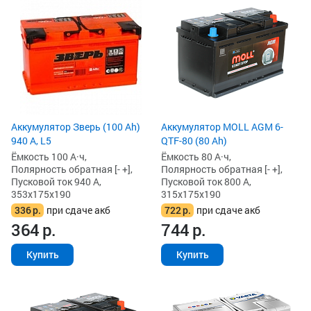
Аккумулятор Зверь (100 Ah)
Аккумулятор MOLL AGM 6-
940 А, L5
QTF-80 (80 Ah)
Ёмкость 100 А·ч,
Ёмкость 80 А·ч,
Полярность обратная [- +],
Полярность обратная [- +],
Пусковой ток 940 А,
Пусковой ток 800 А,
353x175x190
315x175x190
336
р.
при сдаче акб
722
р.
при сдаче акб
364
р.
744
р.
Купить
Купить