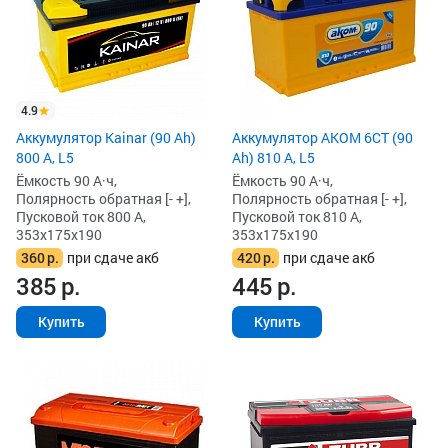
4.9
Аккумулятор Kainar (90 Ah)
Аккумулятор AKOM 6СТ (90
800 А, L5
Ah) 810 А, L5
Ёмкость 90 А·ч,
Ёмкость 90 А·ч,
Полярность обратная [- +],
Полярность обратная [- +],
Пусковой ток 800 А,
Пусковой ток 810 А,
353x175x190
353x175x190
360
р.
при сдаче акб
420
р.
при сдаче акб
385
р.
445
р.
Купить
Купить