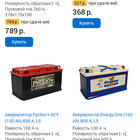
337
р.
при сдаче акб
Полярность обратная [- +],
Пусковой ток 760 А,
368
р.
278x175x190
769
р.
при сдаче акб
Купить
789
р.
Купить
Аккумулятор Русбат+ 6СТ
Аккумулятор Energy One (100
(100 Ah) 830 А, L5
Ah) 800 А, L5
Ёмкость 100 А·ч,
Ёмкость 100 А·ч,
Полярность обратная [- +],
Полярность обратная [- +],
Пусковой ток 830 А,
Пусковой ток 800 А,