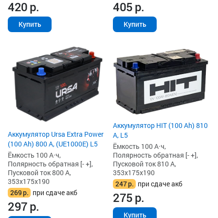
420
р.
405
р.
Купить
Купить
Аккумулятор HIT (100 Ah) 810
Аккумулятор Ursa Extra Power
А, L5
(100 Ah) 800 А, (UE1000E) L5
Ёмкость 100 А·ч,
Ёмкость 100 А·ч,
Полярность обратная [- +],
Полярность обратная [- +],
Пусковой ток 810 А,
Пусковой ток 800 А,
353x175x190
353x175x190
247
р.
при сдаче акб
269
р.
при сдаче акб
275
р.
297
р.
Купить