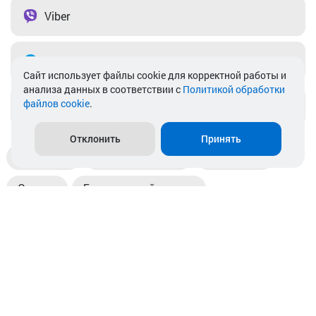
Viber
Telegram
Cайт использует файлы cookie для корректной работы и
анализа данных в соответствии с
Политикой обработки
файлов cookie
.
info@akkamulik.by
Отклонить
Принять
Доставка
Пункты выдачи
Магазины
Оплата
Безналичный расчет
Прием б/у акб
Информация
Отзывы
Контакты
© 2026. ООО «Аккамулик». 220056, Беларусь, г. Минск,
пр. Независимости, д.199.