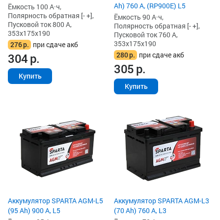
Ah) 760 А, (RP900E) L5
Ёмкость 100 А·ч,
Полярность обратная [- +],
Ёмкость 90 А·ч,
Пусковой ток 800 А,
Полярность обратная [- +],
353x175x190
Пусковой ток 760 А,
353x175x190
276
р.
при сдаче акб
280
р.
при сдаче акб
304
р.
305
р.
Купить
Купить
Аккумулятор SPARTA AGM-L5
Аккумулятор SPARTA AGM-L3
(95 Ah) 900 А, L5
(70 Ah) 760 А, L3