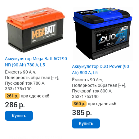
Аккумулятор Mega Batt 6CT-90
NR (90 Ah) 780 А, L5
Аккумулятор DUO Power (90
Ёмкость 90 А·ч,
Ah) 800 А, L5
Полярность обратная [- +],
Ёмкость 90 А·ч,
Пусковой ток 780 А,
Полярность обратная [- +],
353x175x190
Пусковой ток 800 А,
261
р.
при сдаче акб
353x175x190
286
р.
360
р.
при сдаче акб
385
р.
Купить
Купить