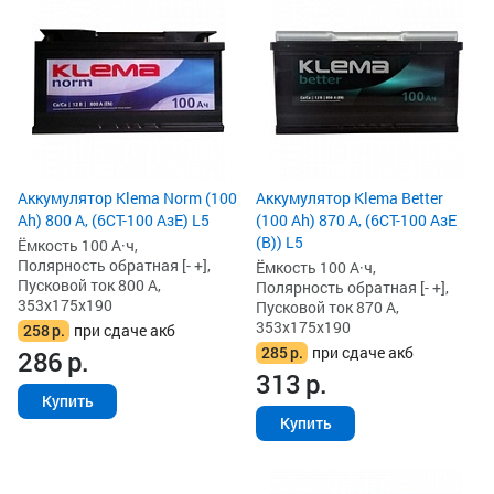
Аккумулятор Klema Norm (100
Аккумулятор Klema Better
Ah) 800 А, (6СТ-100 АзЕ) L5
(100 Ah) 870 А, (6СТ-100 АзЕ
(B)) L5
Ёмкость 100 А·ч,
Полярность обратная [- +],
Ёмкость 100 А·ч,
Пусковой ток 800 А,
Полярность обратная [- +],
353x175x190
Пусковой ток 870 А,
353x175x190
258
р.
при сдаче акб
285
р.
при сдаче акб
286
р.
313
р.
Купить
Купить