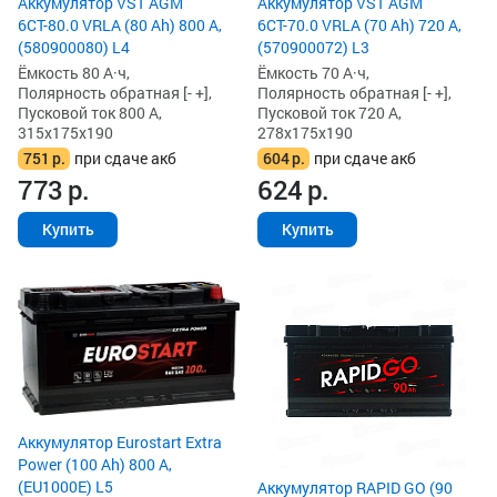
Аккумулятор VST AGM
Аккумулятор VST AGM
6СТ-70.0 VRLA (70 Ah) 720 А,
6СТ-80.0 VRLA (80 Ah) 800 А,
(570900072) L3
(580900080) L4
Ёмкость 70 А·ч,
Ёмкость 80 А·ч,
Полярность обратная [- +],
Полярность обратная [- +],
Пусковой ток 720 А,
Пусковой ток 800 А,
278x175x190
315x175x190
604
р.
при сдаче акб
751
р.
при сдаче акб
624
р.
773
р.
Купить
Купить
Аккумулятор Eurostart Extra
Power (100 Ah) 800 А,
(EU1000E) L5
Аккумулятор RAPID GO (90