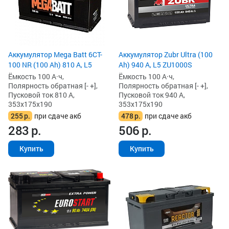
Аккумулятор Mega Batt 6CT-
Аккумулятор Zubr Ultra (100
100 NR (100 Ah) 810 А, L5
Ah) 940 А, L5 ZU1000S
Ёмкость 100 А·ч,
Ёмкость 100 А·ч,
Полярность обратная [- +],
Полярность обратная [- +],
Пусковой ток 810 А,
Пусковой ток 940 А,
353x175x190
353x175x190
255
р.
при сдаче акб
478
р.
при сдаче акб
283
р.
506
р.
Купить
Купить