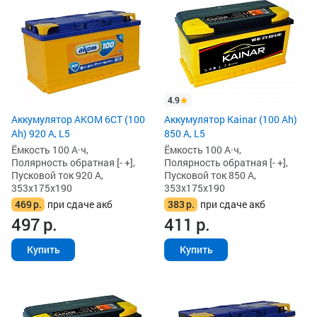
4.9
Аккумулятор AKOM 6СТ (100
Аккумулятор Kainar (100 Ah)
Ah) 920 А, L5
850 А, L5
Ёмкость 100 А·ч,
Ёмкость 100 А·ч,
Полярность обратная [- +],
Полярность обратная [- +],
Пусковой ток 920 А,
Пусковой ток 850 А,
353x175x190
353x175x190
469
р.
при сдаче акб
383
р.
при сдаче акб
497
р.
411
р.
Купить
Купить