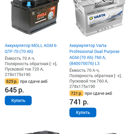
Аккумулятор MOLL AGM 6-
Аккумулятор Varta
QTF-70 (70 Ah)
Professional Dual Purpose
AGM (70 Ah) 760 А,
Ёмкость 70 А·ч,
(840070076) L3
Полярность обратная [- +],
Пусковой ток 720 А,
Ёмкость 70 А·ч,
278x175x190
Полярность обратная [- +],
Пусковой ток 760 А,
625
р.
при сдаче акб
278x175x190
645
р.
721
р.
при сдаче акб
741
р.
Купить
Купить