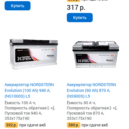
317
р.
Купить
Купить
Аккумулятор NORDSTERN
Аккумулятор NORDSTERN
Evolution (100 Ah) 940 А,
Evolution (90 Ah) 870 А,
(NS1000S) L5
(NS900S) L5
Ёмкость 100 А·ч,
Ёмкость 90 А·ч,
Полярность обратная [- +],
Полярность обратная [- +],
Пусковой ток 940 А,
Пусковой ток 870 А,
353x175x190
353x175x190
392
р.
при сдаче акб
380
р.
при сдаче акб