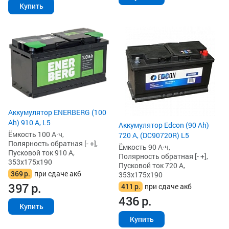
Купить
Аккумулятор ENERBERG (100
Ah) 910 А, L5
Аккумулятор Edcon (90 Ah)
Ёмкость 100 А·ч,
720 А, (DC90720R) L5
Полярность обратная [- +],
Ёмкость 90 А·ч,
Пусковой ток 910 А,
Полярность обратная [- +],
353x175x190
Пусковой ток 720 А,
369
р.
при сдаче акб
353x175x190
397
р.
411
р.
при сдаче акб
436
р.
Купить
Купить