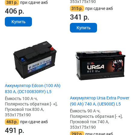
353x175x190
381
р.
при сдаче акб
315
р.
при сдаче акб
406
р.
341
р.
Купить
Купить
Аккумулятор Edcon (100 Ah)
830 А, (DC100830RY) L5
Аккумулятор Ursa Extra Power
Ёмкость 100 А·ч,
Полярность обратная [- +],
(90 Ah) 740 А, (UE900E) L5
Пусковой ток 830 А,
Ёмкость 90 А·ч,
353x175x190
Полярность обратная [- +],
463
р.
при сдаче акб
Пусковой ток 740 А,
353x175x190
491
р.
292
р.
при сдаче акб