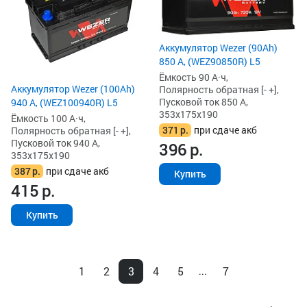
Аккумулятор Wezer (90Ah)
850 А, (WEZ90850R) L5
Ёмкость 90 А·ч,
Аккумулятор Wezer (100Ah)
Полярность обратная [- +],
Пусковой ток 850 А,
940 А, (WEZ100940R) L5
353x175x190
Ёмкость 100 А·ч,
371
р.
при сдаче акб
Полярность обратная [- +],
Пусковой ток 940 А,
396
р.
353x175x190
387
р.
при сдаче акб
Купить
415
р.
Купить
1
2
3
4
5
7
...