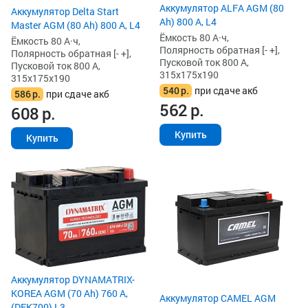
Аккумулятор ALFA AGM (80
Аккумулятор Delta Start
Ah) 800 А, L4
Master AGM (80 Ah) 800 А, L4
Ёмкость 80 А·ч,
Ёмкость 80 А·ч,
Полярность обратная [- +],
Полярность обратная [- +],
Пусковой ток 800 А,
Пусковой ток 800 А,
315x175x190
315x175x190
540
р.
при сдаче акб
586
р.
при сдаче акб
562
р.
608
р.
Купить
Купить
Аккумулятор DYNAMATRIX-
KOREA AGM (70 Ah) 760 А,
Аккумулятор CAMEL AGM
(DEK700) L3