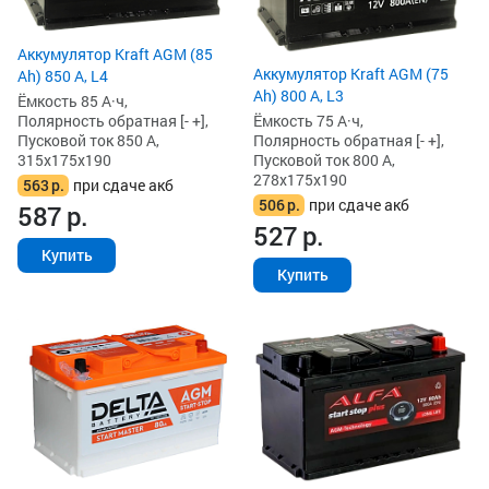
Аккумулятор Kraft AGM (85
Аккумулятор Kraft AGM (75
Ah) 850 А, L4
Ah) 800 А, L3
Ёмкость 85 А·ч,
Ёмкость 75 А·ч,
Полярность обратная [- +],
Полярность обратная [- +],
Пусковой ток 850 А,
Пусковой ток 800 А,
315x175x190
278x175x190
563
р.
при сдаче акб
506
р.
при сдаче акб
587
р.
527
р.
Купить
Купить