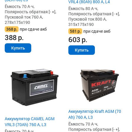
VRL4 (80Ah) 800 А, L4
Ёмкость 70 А·ч,
Ёмкость 80 А·ч,
Полярность обратная [- +],
Полярность обратная [- +],
Пусковой ток 760 А,
Пусковой ток 800 А,
278x175x190
315x175x190
368
р.
при сдаче акб
581
р.
при сдаче акб
388
р.
603
р.
Купить
Купить
Аккумулятор Kraft AGM (70
Ah) 760 А, L3
Аккумулятор CAMEL AGM
Ёмкость 70 А·ч,
VRL3 (70Ah) 760 А, L3
Полярность обратная [- +],
Ёмкость 70 А·ч,