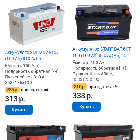
Аккумулятор START.BAT 6CT-
Аккумулятор UNO 6CT-100
100 (100 Ah) 850 А, (РБ) L5
(100 Ah) 810 А, L5
Ёмкость 100 А·ч,
Ёмкость 100 А·ч,
Полярность обратная [- +],
Полярность обратная [- +],
Пусковой ток 850 А,
Пусковой ток 810 А,
353x175x190
353x175x190
310
р.
при сдаче акб
285
р.
при сдаче акб
338
р.
313
р.
Купить
Купить