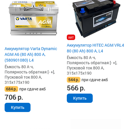
хит
Аккумулятор HITEC AGM VRL4
Аккумулятор Varta Dynamic
80 (80 Ah) 800 А, L4
AGM A6 (80 Ah) 800 А,
Ёмкость 80 А·ч,
(580901080) L4
Полярность обратная [- +],
Ёмкость 80 А·ч,
Пусковой ток 800 А,
Полярность обратная [- +],
315x175x190
Пусковой ток 800 А,
544
р.
при сдаче акб
315x175x190
566
р.
684
р.
при сдаче акб
706
р.
Купить
Купить