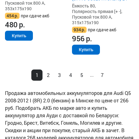
Пусковой ток 800 А,
Ёмкость 80,
353x175x190
Полярность прямая [+ -],
454
р.
при сдаче акб
Пусковой ток 800 А,
315x175x190
480
р.
934
р.
при сдаче акб
Купить
956
р.
Купить
1
2
3
4
5
7
...
Продажа автомобильных аккумуляторов для Audi Q5
2008-2012 I (8R) 2.0 (бензин) в Минске по цене от 266
руб. Подобрать АКБ по марке авто и купить
аккумулятор для Ауди с доставкой по Беларуси:
Гродно, Брест, Витебск, Гомель, Могилев и другие.
Скидки и акции при покупке, старый АКБ в зачет. В
каталоге 268 моделей аккумуляторов для автомобиля