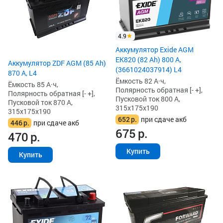
4.9
Аккумулятор Exide AGM
EK820 (82 Ah) 800 А,
Аккумулятор ZDF AGM (85 Ah)
(3661024037914) L4
870 А, L4
Ёмкость 82 А·ч,
Ёмкость 85 А·ч,
Полярность обратная [- +],
Полярность обратная [- +],
Пусковой ток 800 А,
Пусковой ток 870 А,
315x175x190
315x175x190
652
р.
при сдаче акб
446
р.
при сдаче акб
675
р.
470
р.
Купить
Купить