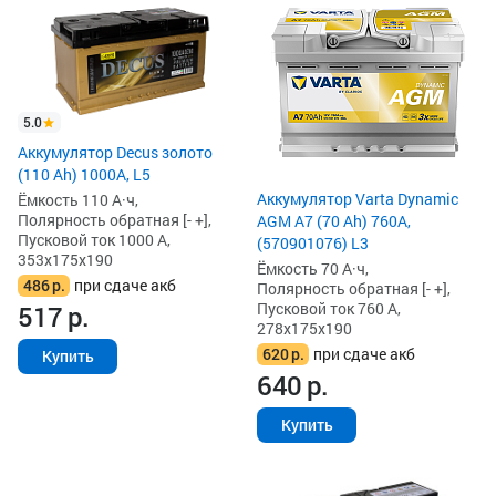
5.0
Аккумулятор Decus золото
(110 Ah) 1000A, L5
Аккумулятор Varta Dynamic
Ёмкость 110 А·ч,
Полярность обратная [- +],
AGM A7 (70 Ah) 760A,
Пусковой ток 1000 А,
(570901076) L3
353x175x190
Ёмкость 70 А·ч,
486
р.
при сдаче акб
Полярность обратная [- +],
Пусковой ток 760 А,
517
р.
278x175x190
620
р.
при сдаче акб
Купить
640
р.
Купить