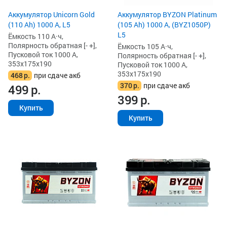
Аккумулятор Unicorn Gold
Аккумулятор BYZON Platinum
(110 Ah) 1000 А, L5
(105 Ah) 1000 А, (BYZ1050P)
L5
Ёмкость 110 А·ч,
Полярность обратная [- +],
Ёмкость 105 А·ч,
Пусковой ток 1000 А,
Полярность обратная [- +],
353x175x190
Пусковой ток 1000 А,
353x175x190
468
р.
при сдаче акб
370
р.
при сдаче акб
499
р.
399
р.
Купить
Купить