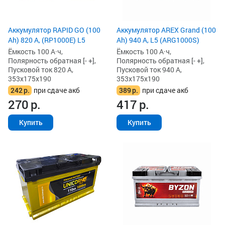
Аккумулятор RAPID GO (100
Аккумулятор AREX Grand (100
Ah) 820 А, (RP1000E) L5
Ah) 940 А, L5 (ARG1000S)
Ёмкость 100 А·ч,
Ёмкость 100 А·ч,
Полярность обратная [- +],
Полярность обратная [- +],
Пусковой ток 820 А,
Пусковой ток 940 А,
353x175x190
353x175x190
242
р.
при сдаче акб
389
р.
при сдаче акб
270
р.
417
р.
Купить
Купить