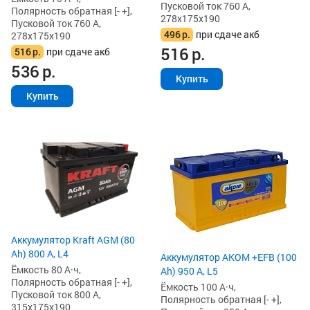
Пусковой ток 760 А,
Полярность обратная [- +],
278x175x190
Пусковой ток 760 А,
496
р.
при сдаче акб
278x175x190
516
р.
516
р.
при сдаче акб
536
р.
Купить
Купить
Аккумулятор Kraft AGM (80
Ah) 800 А, L4
Аккумулятор AKOM +EFB (100
Ёмкость 80 А·ч,
Ah) 950 А, L5
Полярность обратная [- +],
Ёмкость 100 А·ч,
Пусковой ток 800 А,
Полярность обратная [- +],
315x175x190