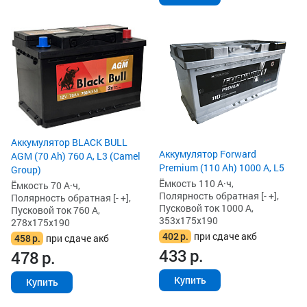
Аккумулятор BLACK BULL
Аккумулятор Forward
AGM (70 Ah) 760 А, L3 (Camel
Premium (110 Ah) 1000 А, L5
Group)
Ёмкость 110 А·ч,
Ёмкость 70 А·ч,
Полярность обратная [- +],
Полярность обратная [- +],
Пусковой ток 1000 А,
Пусковой ток 760 А,
353x175x190
278x175x190
402
р.
при сдаче акб
458
р.
при сдаче акб
433
р.
478
р.
Купить
Купить