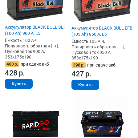
Аккумулятор BLACK BULL SLI
Аккумулятор BLACK BULL EFB
(100 Ah) 900 А, L5
(105 Ah) 950 А, L5
Ёмкость 100 А·ч,
Ёмкость 105 А·ч,
Полярность обратная [- +],
Полярность обратная [- +],
Пусковой ток 900 А,
Пусковой ток 950 А,
353x175x190
353x175x190
400
р.
при сдаче акб
398
р.
при сдаче акб
428
р.
427
р.
Купить
Купить