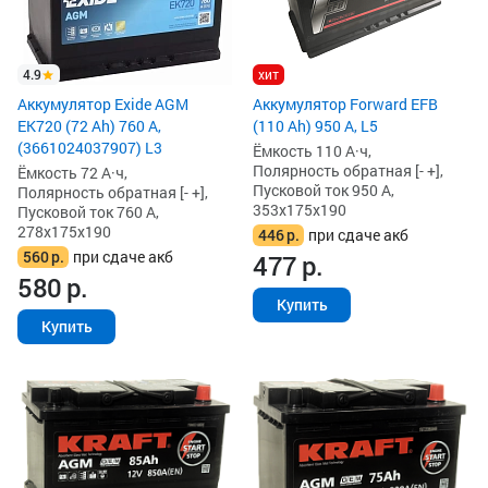
4.9
хит
Аккумулятор Exide AGM
Аккумулятор Forward EFB
EK720 (72 Ah) 760 А,
(110 Ah) 950 А, L5
(3661024037907) L3
Ёмкость 110 А·ч,
Полярность обратная [- +],
Ёмкость 72 А·ч,
Пусковой ток 950 А,
Полярность обратная [- +],
353x175x190
Пусковой ток 760 А,
278x175x190
446
р.
при сдаче акб
560
р.
при сдаче акб
477
р.
580
р.
Купить
Купить