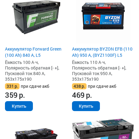
Аккумулятор Forward Green
Аккумулятор BYZON EFB (110
(100 Ah) 840 А, L5
Ah) 950 А, (BYZ1100F) L5
Ёмкость 100 А·ч,
Ёмкость 110 А·ч,
Полярность обратная [- +],
Полярность обратная [- +],
Пусковой ток 840 А,
Пусковой ток 950 А,
353x175x190
353x175x190
331
р.
при сдаче акб
438
р.
при сдаче акб
359
р.
469
р.
Купить
Купить