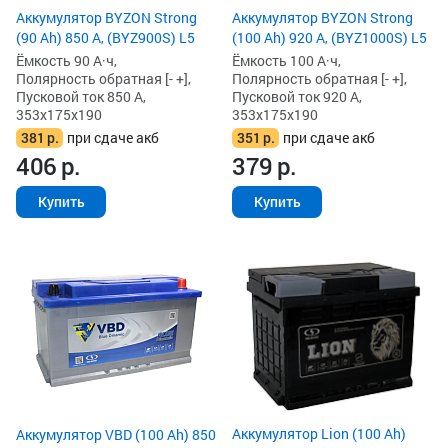
Аккумулятор BYZON Strong
Аккумулятор BYZON Strong
(90 Ah) 850 А, (BYZ900S) L5
(100 Ah) 920 А, (BYZ1000S) L5
Ёмкость 90 А·ч,
Ёмкость 100 А·ч,
Полярность обратная [- +],
Полярность обратная [- +],
Пусковой ток 850 А,
Пусковой ток 920 А,
353x175x190
353x175x190
381
р.
при сдаче акб
351
р.
при сдаче акб
406
р.
379
р.
Купить
Купить
Аккумулятор Lion (100 Ah)
Аккумулятор VBD (100 Ah) 850