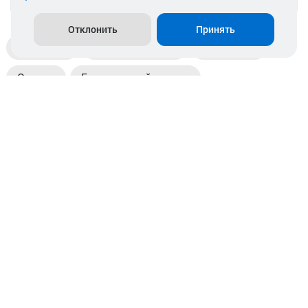
Отклонить
Принять
Доставка
Пункты выдачи
Магазины
Оплата
Безналичный расчет
Прием б/у акб
Информация
Отзывы
Контакты
© 2026. ООО «Аккамулик». 220056, Беларусь, г. Минск,
пр. Независимости, д.199.
УНП 192748524. Зарегистрирован в торговом реестре
№ 369712 от 01.03.2017