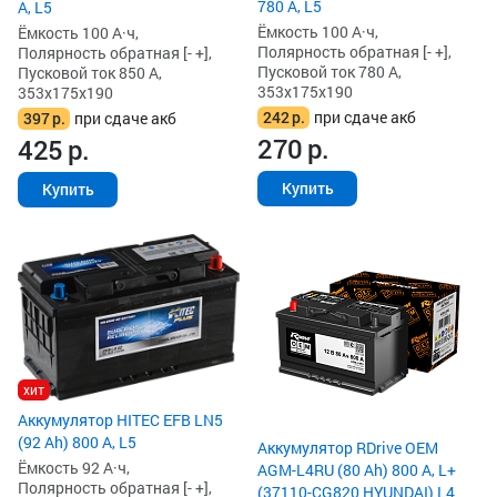
780 А, L5
А, L5
Ёмкость 100 А·ч,
Ёмкость 100 А·ч,
Полярность обратная [- +],
Полярность обратная [- +],
Пусковой ток 780 А,
Пусковой ток 850 А,
353x175x190
353x175x190
242
р.
при сдаче акб
397
р.
при сдаче акб
270
р.
425
р.
Купить
Купить
хит
Аккумулятор HITEC EFB LN5
(92 Ah) 800 А, L5
Аккумулятор RDrive OEM
Ёмкость 92 А·ч,
AGM-L4RU (80 Ah) 800 А, L+
Полярность обратная [- +],
(37110-CG820 HYUNDAI) L4