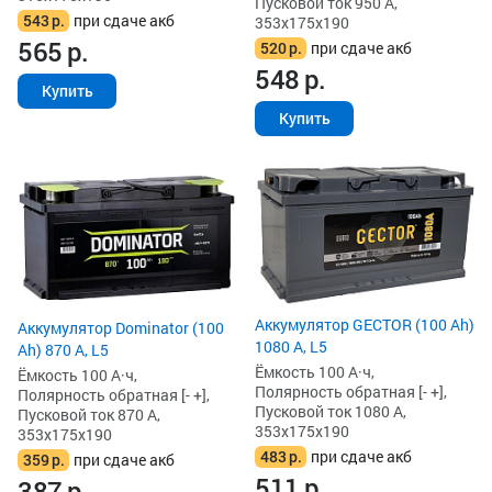
Пусковой ток 950 А,
543
р.
при сдаче акб
353x175x190
565
р.
520
р.
при сдаче акб
548
р.
Купить
Купить
Аккумулятор GECTOR (100 Ah)
Аккумулятор Dominator (100
1080 А, L5
Ah) 870 А, L5
Ёмкость 100 А·ч,
Ёмкость 100 А·ч,
Полярность обратная [- +],
Полярность обратная [- +],
Пусковой ток 1080 А,
Пусковой ток 870 А,
353x175x190
353x175x190
483
р.
при сдаче акб
359
р.
при сдаче акб
511
р.
387
р.