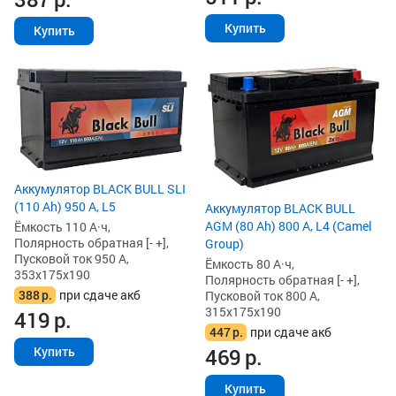
Купить
Купить
Аккумулятор BLACK BULL SLI
(110 Ah) 950 А, L5
Аккумулятор BLACK BULL
AGM (80 Ah) 800 А, L4 (Camel
Ёмкость 110 А·ч,
Полярность обратная [- +],
Group)
Пусковой ток 950 А,
Ёмкость 80 А·ч,
353x175x190
Полярность обратная [- +],
388
р.
при сдаче акб
Пусковой ток 800 А,
315x175x190
419
р.
447
р.
при сдаче акб
469
р.
Купить
Купить