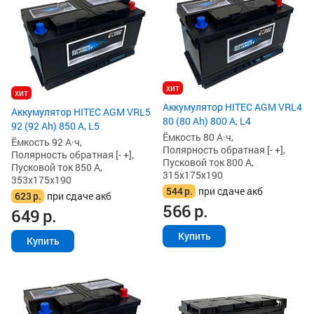
хит
хит
Аккумулятор HITEC AGM VRL4
Аккумулятор HITEC AGM VRL5
80 (80 Ah) 800 А, L4
92 (92 Ah) 850 А, L5
Ёмкость 80 А·ч,
Ёмкость 92 А·ч,
Полярность обратная [- +],
Полярность обратная [- +],
Пусковой ток 800 А,
Пусковой ток 850 А,
315x175x190
353x175x190
544
р.
при сдаче акб
623
р.
при сдаче акб
566
р.
649
р.
Купить
Купить