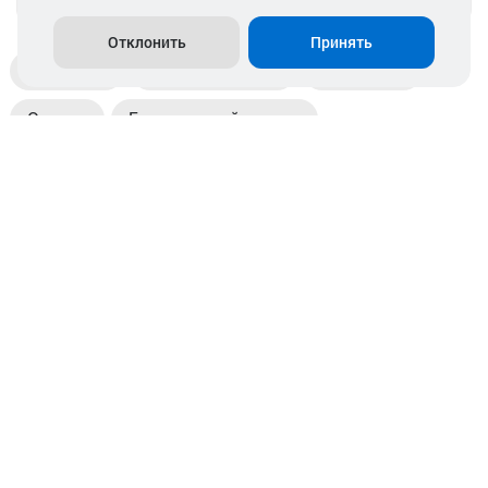
Отклонить
Принять
Доставка
Пункты выдачи
Магазины
Оплата
Безналичный расчет
Прием б/у акб
Информация
Отзывы
Контакты
© 2026. ООО «Аккамулик». 220056, Беларусь, г. Минск,
пр. Независимости, д.199.
УНП 192748524. Зарегистрирован в торговом реестре
№ 369712 от 01.03.2017