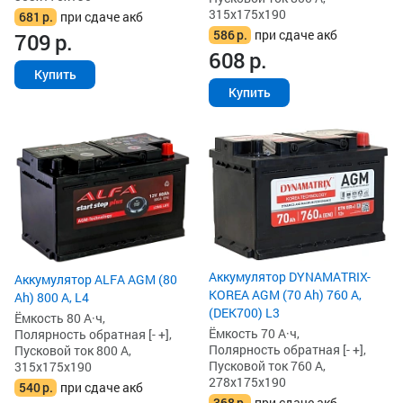
315x175x190
681
р.
при сдаче акб
586
р.
при сдаче акб
709
р.
608
р.
Купить
Купить
Аккумулятор DYNAMATRIX-
Аккумулятор ALFA AGM (80
KOREA AGM (70 Ah) 760 А,
Ah) 800 А, L4
(DEK700) L3
Ёмкость 80 А·ч,
Ёмкость 70 А·ч,
Полярность обратная [- +],
Полярность обратная [- +],
Пусковой ток 800 А,
Пусковой ток 760 А,
315x175x190
278x175x190
540
р.
при сдаче акб
368
р.
при сдаче акб