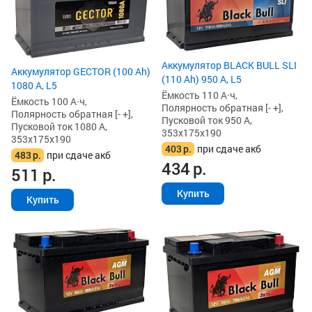
Аккумулятор BLACK BULL SLI
Аккумулятор GECTOR (100 Ah)
(110 Ah) 950 А, L5
1080 А, L5
Ёмкость 110 А·ч,
Ёмкость 100 А·ч,
Полярность обратная [- +],
Полярность обратная [- +],
Пусковой ток 950 А,
Пусковой ток 1080 А,
353x175x190
353x175x190
403
р.
при сдаче акб
483
р.
при сдаче акб
434
р.
511
р.
Купить
Купить