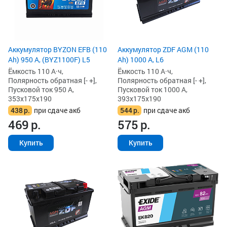
Аккумулятор BYZON EFB (110
Аккумулятор ZDF AGM (110
Ah) 950 А, (BYZ1100F) L5
Ah) 1000 А, L6
Ёмкость 110 А·ч,
Ёмкость 110 А·ч,
Полярность обратная [- +],
Полярность обратная [- +],
Пусковой ток 950 А,
Пусковой ток 1000 А,
353x175x190
393x175x190
438
р.
при сдаче акб
544
р.
при сдаче акб
469
р.
575
р.
Купить
Купить