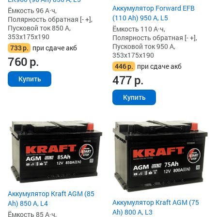
Аккумулятор Forward EFB
Ёмкость 96 А·ч,
(110 Ah) 950 А, L5
Полярность обратная [- +],
Пусковой ток 850 А,
Ёмкость 110 А·ч,
353x175x190
Полярность обратная [- +],
Пусковой ток 950 А,
733
р.
при сдаче акб
353x175x190
760
р.
446
р.
при сдаче акб
477
р.
Купить
Купить
Аккумулятор Kraft AGM (85
Аккумулятор Kraft AGM (75
Ah) 850 А, L4
Ah) 800 А, L3
Ёмкость 85 А·ч,