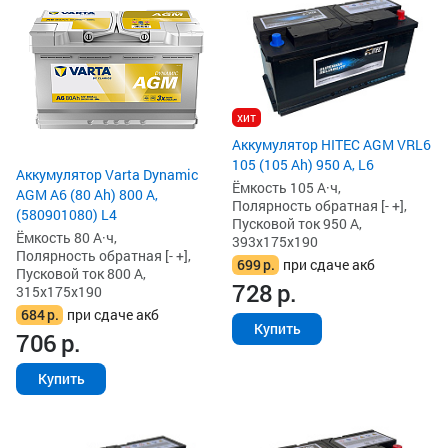
хит
Аккумулятор HITEC AGM VRL6
105 (105 Ah) 950 А, L6
Аккумулятор Varta Dynamic
Ёмкость 105 А·ч,
AGM A6 (80 Ah) 800 А,
Полярность обратная [- +],
(580901080) L4
Пусковой ток 950 А,
Ёмкость 80 А·ч,
393x175x190
Полярность обратная [- +],
699
р.
при сдаче акб
Пусковой ток 800 А,
728
р.
315x175x190
684
р.
при сдаче акб
Купить
706
р.
Купить