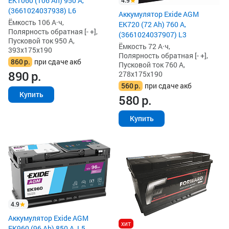
EK1060 (106 Ah) 950 А,
4.9
(3661024037938) L6
Аккумулятор Exide AGM
Ёмкость 106 А·ч,
EK720 (72 Ah) 760 А,
Полярность обратная [- +],
(3661024037907) L3
Пусковой ток 950 А,
Ёмкость 72 А·ч,
393x175x190
Полярность обратная [- +],
860
р.
при сдаче акб
Пусковой ток 760 А,
890
р.
278x175x190
560
р.
при сдаче акб
Купить
580
р.
Купить
4.9
Аккумулятор Exide AGM
хит
EK960 (96 Ah) 850 А, L5