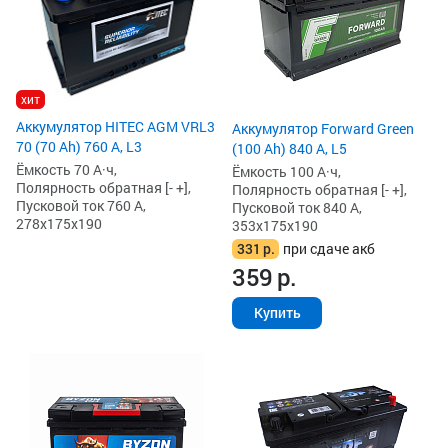
хит
Аккумулятор HITEC AGM VRL3
Аккумулятор Forward Green
70 (70 Ah) 760 А, L3
(100 Ah) 840 А, L5
Ёмкость 70 А·ч,
Ёмкость 100 А·ч,
Полярность обратная [- +],
Полярность обратная [- +],
Пусковой ток 760 А,
Пусковой ток 840 А,
278x175x190
353x175x190
331
р.
при сдаче акб
359
р.
Купить