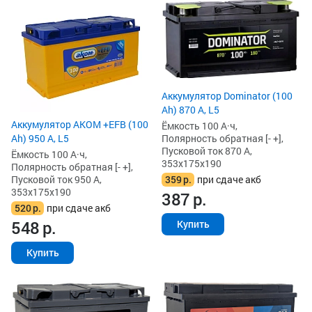
Аккумулятор Dominator (100
Ah) 870 А, L5
Аккумулятор AKOM +EFB (100
Ёмкость 100 А·ч,
Полярность обратная [- +],
Ah) 950 А, L5
Пусковой ток 870 А,
Ёмкость 100 А·ч,
353x175x190
Полярность обратная [- +],
359
р.
при сдаче акб
Пусковой ток 950 А,
353x175x190
387
р.
520
р.
при сдаче акб
548
р.
Купить
Купить