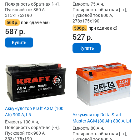
Ёмкость 75 А·ч,
Полярность обратная [- +],
Полярность обратная [- +],
Пусковой ток 850 А,
Пусковой ток 800 А,
315x175x190
278x175x190
563
р.
при сдаче акб
506
р.
при сдаче акб
587
р.
527
р.
Купить
Купить
Аккумулятор Kraft AGM (100
Аккумулятор Delta Start
Ah) 900 А, L5
Master AGM (80 Ah) 800 А, L4
Ёмкость 100 А·ч,
Полярность обратная [- +],
Ёмкость 80 А·ч,
Пусковой ток 900 А,
Полярность обратная [- +],
353x175x190
Пусковой ток 800 А,