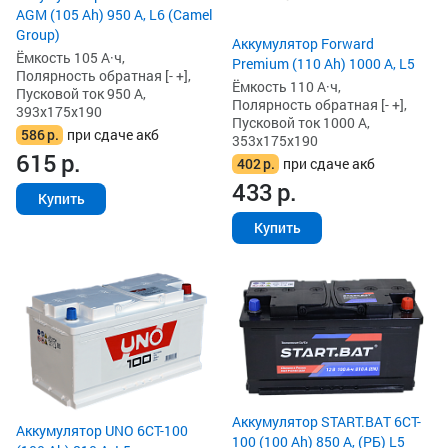
AGM (105 Ah) 950 А, L6 (Camel
Group)
Аккумулятор Forward
Ёмкость 105 А·ч,
Premium (110 Ah) 1000 А, L5
Полярность обратная [- +],
Ёмкость 110 А·ч,
Пусковой ток 950 А,
Полярность обратная [- +],
393x175x190
Пусковой ток 1000 А,
586
р.
при сдаче акб
353x175x190
615
р.
402
р.
при сдаче акб
433
р.
Купить
Купить
Аккумулятор START.BAT 6CT-
Аккумулятор UNO 6CT-100
100 (100 Ah) 850 А, (РБ) L5