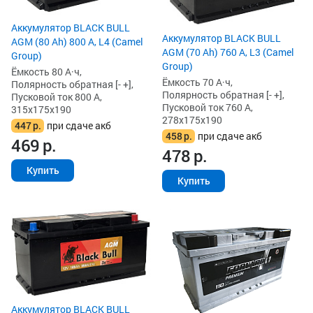
Аккумулятор BLACK BULL
Аккумулятор BLACK BULL
AGM (80 Ah) 800 А, L4 (Camel
AGM (70 Ah) 760 А, L3 (Camel
Group)
Group)
Ёмкость 80 А·ч,
Ёмкость 70 А·ч,
Полярность обратная [- +],
Полярность обратная [- +],
Пусковой ток 800 А,
Пусковой ток 760 А,
315x175x190
278x175x190
447
р.
при сдаче акб
458
р.
при сдаче акб
469
р.
478
р.
Купить
Купить
Аккумулятор BLACK BULL