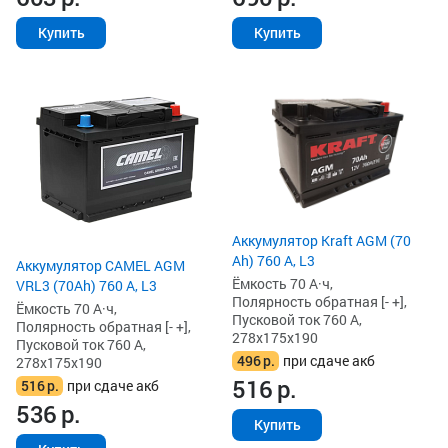
Купить
Купить
Аккумулятор Kraft AGM (70
Ah) 760 А, L3
Аккумулятор CAMEL AGM
Ёмкость 70 А·ч,
VRL3 (70Ah) 760 А, L3
Полярность обратная [- +],
Ёмкость 70 А·ч,
Пусковой ток 760 А,
Полярность обратная [- +],
278x175x190
Пусковой ток 760 А,
496
р.
при сдаче акб
278x175x190
516
р.
516
р.
при сдаче акб
536
р.
Купить