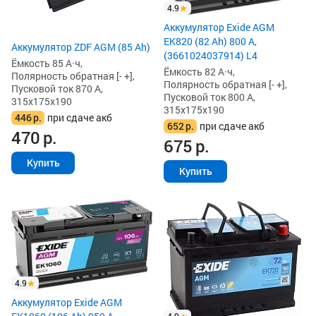
4.9
Аккумулятор Exide AGM
EK820 (82 Ah) 800 А,
Аккумулятор ZDF AGM (85 Ah)
(3661024037914) L4
Ёмкость 85 А·ч,
Ёмкость 82 А·ч,
Полярность обратная [- +],
Полярность обратная [- +],
Пусковой ток 870 А,
Пусковой ток 800 А,
315x175x190
315x175x190
446
р.
при сдаче акб
652
р.
при сдаче акб
470
р.
675
р.
Купить
Купить
4.9
Аккумулятор Exide AGM