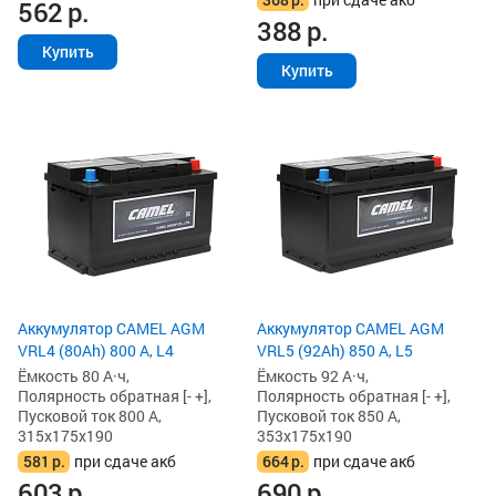
562
р.
388
р.
Купить
Купить
Аккумулятор CAMEL AGM
Аккумулятор CAMEL AGM
VRL4 (80Ah) 800 А, L4
VRL5 (92Ah) 850 А, L5
Ёмкость 80 А·ч,
Ёмкость 92 А·ч,
Полярность обратная [- +],
Полярность обратная [- +],
Пусковой ток 800 А,
Пусковой ток 850 А,
315x175x190
353x175x190
581
р.
при сдаче акб
664
р.
при сдаче акб
603
р.
690
р.