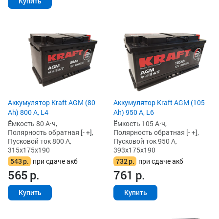
Купить
Аккумулятор Kraft AGM (105
Аккумулятор Kraft AGM (80
Ah) 950 А, L6
Ah) 800 А, L4
Ёмкость 105 А·ч,
Ёмкость 80 А·ч,
Полярность обратная [- +],
Полярность обратная [- +],
Пусковой ток 950 А,
Пусковой ток 800 А,
393x175x190
315x175x190
732
р.
при сдаче акб
543
р.
при сдаче акб
761
р.
565
р.
Купить
Купить