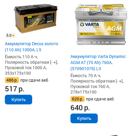
5.0
Аккумулятор Decus золото
(110 Ah) 1000A, L5
Аккумулятор Varta Dynamic
Ёмкость 110 А·ч,
Полярность обратная [- +],
AGM A7 (70 Ah) 760A,
Пусковой ток 1000 А,
(570901076) L3
353x175x190
Ёмкость 70 А·ч,
486
р.
при сдаче акб
Полярность обратная [- +],
Пусковой ток 760 А,
517
р.
278x175x190
620
р.
при сдаче акб
Купить
640
р.
Купить