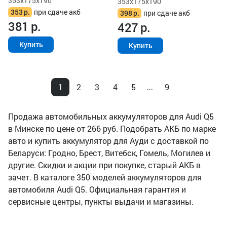
353x175x190
353x175x190
353
р.
при сдаче акб
398
р.
при сдаче акб
381
р.
427
р.
Купить
Купить
1
2
3
4
5
9
...
Продажа автомобильных аккумуляторов для Audi Q5
в Минске по цене от 266 руб. Подобрать АКБ по марке
авто и купить аккумулятор для Ауди с доставкой по
Беларуси: Гродно, Брест, Витебск, Гомель, Могилев и
другие. Скидки и акции при покупке, старый АКБ в
зачет. В каталоге 350 моделей аккумуляторов для
автомобиля Audi Q5. Официальная гарантия и
сервисные центры, пункты выдачи и магазины.