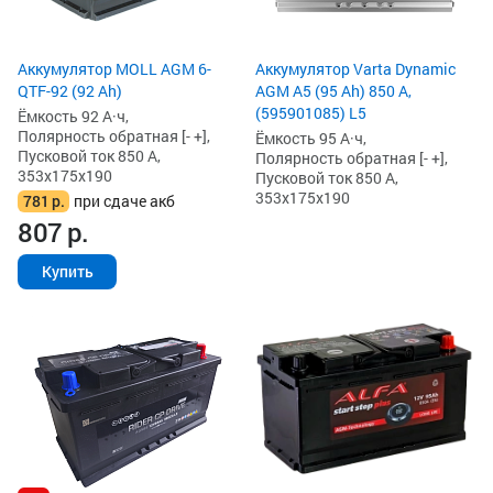
Аккумулятор MOLL AGM 6-
Аккумулятор Varta Dynamic
QTF-92 (92 Ah)
AGM A5 (95 Ah) 850 А,
(595901085) L5
Ёмкость 92 А·ч,
Полярность обратная [- +],
Ёмкость 95 А·ч,
Пусковой ток 850 А,
Полярность обратная [- +],
353x175x190
Пусковой ток 850 А,
353x175x190
781
р.
при сдаче акб
807
р.
Купить