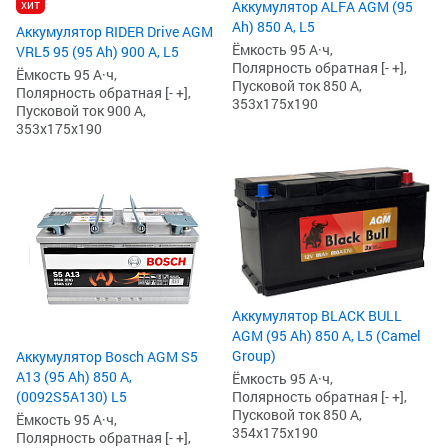
хит
Аккумулятор ALFA AGM (95
Ah) 850 А, L5
Аккумулятор RIDER Drive AGM
Ёмкость 95 А·ч,
VRL5 95 (95 Ah) 900 А, L5
Полярность обратная [- +],
Ёмкость 95 А·ч,
Пусковой ток 850 А,
Полярность обратная [- +],
353x175x190
Пусковой ток 900 А,
353x175x190
Аккумулятор BLACK BULL
AGM (95 Ah) 850 А, L5 (Camel
Group)
Аккумулятор Bosch AGM S5
А13 (95 Ah) 850 А,
Ёмкость 95 А·ч,
Полярность обратная [- +],
(0092S5A130) L5
Пусковой ток 850 А,
Ёмкость 95 А·ч,
354x175x190
Полярность обратная [- +],