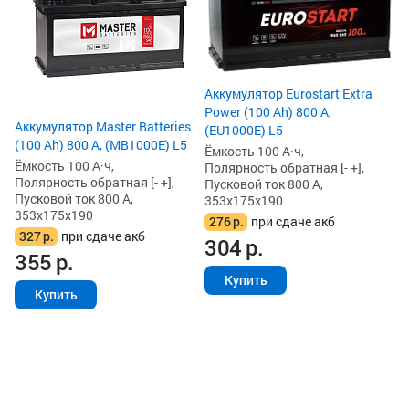
Ём
По
Пу
35
2
Аккумулятор Eurostart Extra
2
Power (100 Ah) 800 А,
Аккумулятор Master Batteries
(EU1000E) L5
(100 Ah) 800 А, (MB1000E) L5
Ёмкость 100 А·ч,
Ёмкость 100 А·ч,
Полярность обратная [- +],
Полярность обратная [- +],
Пусковой ток 800 А,
Пусковой ток 800 А,
353x175x190
353x175x190
276
р.
при сдаче акб
327
р.
при сдаче акб
304
р.
355
р.
Купить
Купить