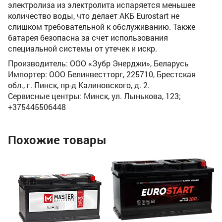
электролиза из электролита испаряется меньшее
количество воды, что делает АКБ Eurostart не
слишком требовательной к обслуживанию. Также
батарея безопасна за счет использования
специальной системы от утечек и искр.
Производитель: ООО «Зубр Энерджи», Беларусь
Импортер: ООО Белинвестторг, 225710, Брестская
обл., г. Пинск, пр-д Калиновского, д. 2.
Сервисные центры: Минск, ул. Лынькова, 123;
+375445506448
Похожие товары
Ак
(1
Ём
По
Пу
35