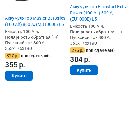
2
Аккумулятор Eurostart Extra
2
Power (100 Ah) 800 А,
Аккумулятор Master Batteries
(EU1000E) L5
(100 Ah) 800 А, (MB1000E) L5
Ёмкость 100 А·ч,
Ёмкость 100 А·ч,
Полярность обратная [- +],
Полярность обратная [- +],
Пусковой ток 800 А,
Пусковой ток 800 А,
353x175x190
353x175x190
276
р.
при сдаче акб
327
р.
при сдаче акб
304
р.
355
р.
Купить
Купить