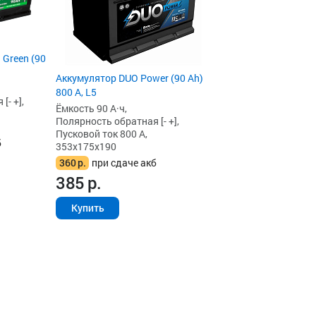
 Green (90
Аккумулятор DUO Power (90 Ah)
800 А, L5
[- +],
Ёмкость 90 А·ч,
Полярность обратная [- +],
Пусковой ток 800 А,
б
353x175x190
360
р.
при сдаче акб
385
р.
Купить