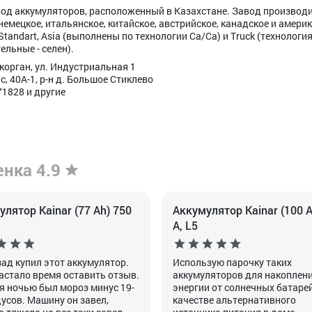
вод аккумуляторов, расположенный в Казахстане. Завод производ
 немецкое, итальянское, китайское, австрийское, канадское и амери
Standart, Asia (выполнены по технологии Ca/Ca) и Truck (технология
льные - селен).
корган, ул. Индустриальная 1
, 40А-1, р-н д. Большое Стиклево
71828 и другие
енка 4.9
лятор Kainar (77 Ah) 750
Аккумулятор Kainar (100 A
А, L5
зад купил этот аккумулятор.
Использую парочку таких
настало время оставить отзыв.
аккумуляторов для накоплен
я ночью был мороз минус 19-
энергии от солнечных батарей
дусов. Машину он завел,
качестве альтернативного