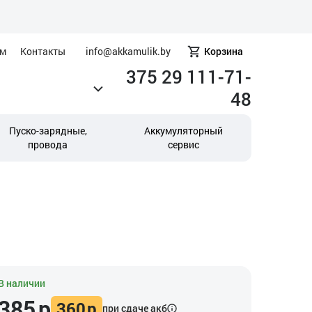
ам
Контакты
info@akkamulik.by
Корзина
375 29 111-71-
48
Пуско-зарядные,
Аккумуляторный
провода
сервис
В наличии
385
р
360
р
при сдаче акб