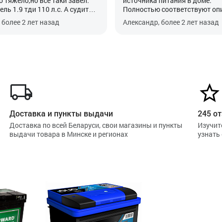
 тяжело,но все таки завел.
источника питания в доме.
ль 1.9 тди 110 л.с. А судить
Полностью соответствуют оп
жно лишь через пару лет.
и указанным характеристикам
 более 2 лет назад
Александр, более 2 лет назад
Доставка и пункты выдачи
245 от
Доставка по всей Беларуси, свои магазины и пункты
Изучит
выдачи товара в Минске и регионах
узнать