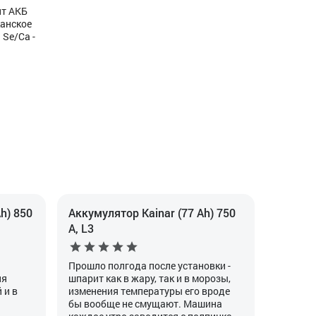
ит АКБ
канское
 Se/Ca -
h) 850
Аккумулятор Kainar (77 Ah) 750
А, L3
Прошло полгода после установки -
ия
шпарит как в жару, так и в морозы,
 и в
изменения температуры его вроде
бы вообще не смущают. Машина