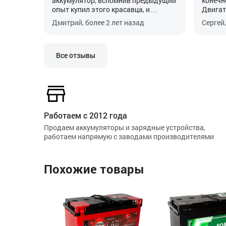
аккумулятор, вспомнив предыдущий
конечно
опыт купил этого красавца, и
Двигате
машину будто подменили, стала
его мо
Дмитрий, более 2 лет назад
Сергей,
заводиться с пол-оборота.
Все отзывы
Работаем с 2012 года
Продаем аккумуляторы и зарядные устройства,
работаем напрямую с заводами производителями
Похожие товары