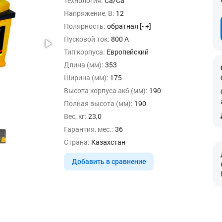
Технология:
Ca/Ca
Напряжение, В:
12
Полярность:
обратная [- +]
Пусковой ток:
800 А
Тип корпуса:
Европейский
Длина (мм):
353
Ширина (мм):
175
Высота корпуса акб (мм):
190
Полная высота (мм):
190
Вес, кг:
23,0
Гарантия, мес.:
36
Страна:
Казахстан
Добавить в сравнение