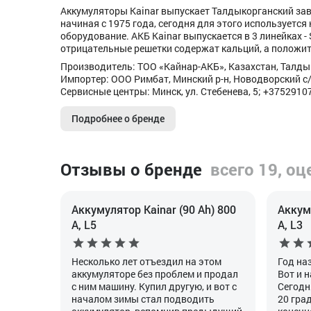
Аккумуляторы Kainar выпускает Талдыкорганский за
начиная с 1975 года, сегодня для этого используется
оборудование. АКБ Kainar выпускается в 3 линейках - 
отрицательные решетки содержат кальций, а положите
Производитель: ТОО «Кайнар-АКБ», Казахстан, Талды
Импортер: ООО Римбат, Минский р-н, Новодворский с/с
Сервисные центры: Минск, ул. Стебенева, 5; +3752910
Подробнее о бренде
Отзывы о бренде
всего 19, оц
Аккумулятор Kainar (90 Ah) 800
Аккуму
А, L5
А, L3
Несколько лет отъездил на этом
Год на
аккумуляторе без проблем и продал
Вот и 
с ним машину. Купил другую, и вот с
Сегодн
началом зимы стал подводить
20 гра