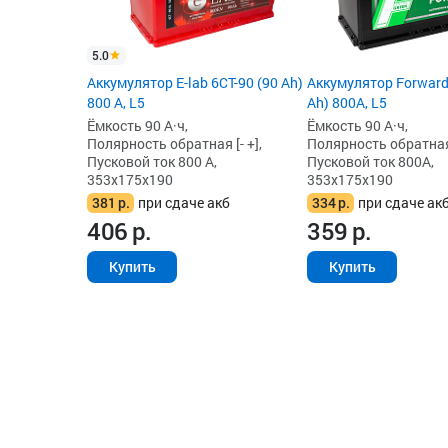
5.0
Аккумулятор E-lab 6СТ-90 (90 Ah)
Аккумулятор Forward
800 А, L5
Ah) 800А, L5
Ёмкость 90 А·ч,
Ёмкость 90 А·ч,
Полярность обратная [- +],
Полярность обратная 
Пусковой ток 800 А,
Пусковой ток 800А,
353x175x190
353x175x190
381
р.
при сдаче акб
334
р.
при сдаче ак
406
р.
359
р.
Купить
Купить