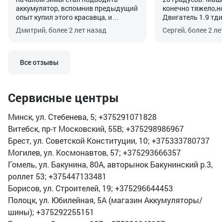
аккумулятор, вспомнив предыдущий
конечно тяжело,но
опыт купил этого красавца, и
Двигатель 1.9 тди
машину будто подменили, стала
его можно лишь че
Дмитрий, более 2 лет назад
Сергей, более 2 л
заводиться с пол-оборота.
Все отзывы
Сервисные центры
Минск, ул. Стебенева, 5; +375291071828
Витебск, пр-т Московский, 55В; +375298986967
Брест, ул. Советской Конституции, 10; +375333780737
Могилев, ул. Космонавтов, 57; +375293666357
Гомель, ул. Бакунина, 80А, авторынок Бакунинский р.3,
роллет 53; +375447133481
Борисов, ул. Строителей, 19; +375296644453
Полоцк, ул. Юбилейная, 5А (магазин Аккумуляторы/
шины); +375292255151