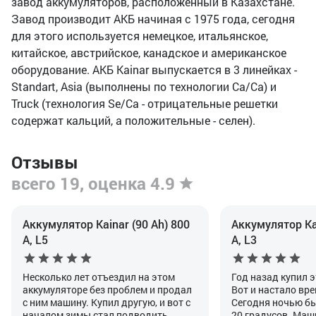
завод аккумуляторов, расположенный в Казахстане.
Завод производит АКБ начиная с 1975 года, сегодня
для этого используется немецкое, итальянское,
китайское, австрийское, канадское и американское
оборудование. АКБ Kainar выпускается в 3 линейках -
Standart, Asia (выполнены по технологии Ca/Ca) и
Truck (технология Se/Ca - отрицательные решетки
содержат кальций, а положительные - селен).
Отзывы
всего 19, оценка 4.9
Аккумулятор Kainar (90 Ah) 800
Аккумулятор Kai
А, L5
А, L3
Несколько лет отъездил на этом
Год назад купил 
аккумуляторе без проблем и продал
Вот и настало вр
с ним машину. Купил другую, и вот с
Сегодня ночью бы
началом зимы стал подводить
20 градусов. Маши