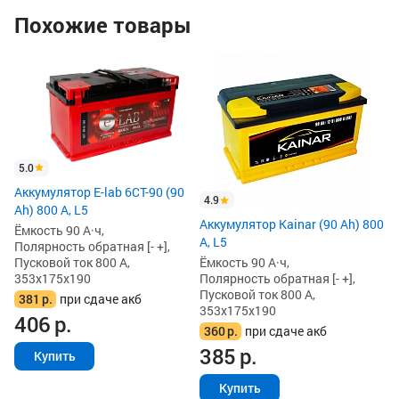
Похожие товары
Ак
Ah
Ём
По
Пу
35
5.0
3
Аккумулятор E-lab 6СТ-90 (90
3
4.9
Ah) 800 А, L5
Аккумулятор Kainar (90 Ah) 800
Ёмкость 90 А·ч,
А, L5
Полярность обратная [- +],
Пусковой ток 800 А,
Ёмкость 90 А·ч,
353x175x190
Полярность обратная [- +],
Пусковой ток 800 А,
381
р.
при сдаче акб
353x175x190
406
р.
360
р.
при сдаче акб
385
р.
Купить
Купить