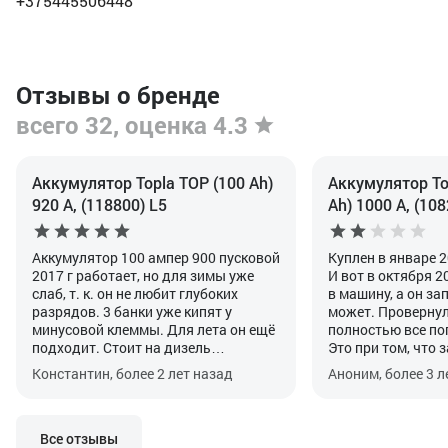
+375445506448
Отзывы о бренде
всего 32, оценка 4.3
Аккумулятор Topla TOP (100 Ah)
Аккумулятор Top
920 А, (118800) L5
Ah) 1000 А, (108
Аккумулятор 100 ампер 900 пусковой
Куплен в январе 2
2017 г работает, но для зимы уже
И вот в октября 2
слаб, т. к. он не любит глубоких
в машину, а он зап
разрядов. 3 банки уже кипят у
может. Провернул 
минусовой клеммы. Для лета он ещё
полностью все по
подходит. Стоит на дизель
Это при том, что 
автомобиль Мерседес спринтер
генератора точно
Константин, более 2 лет назад
Аноним, более 3 л
2001г. Гарантия была, когда
вольтметром, дос
покупал, 3 года. Не любит глубоких
длинные поездки п
разрядов. Почаще его нужно на
аккумулятор прос
зарядку домашнюю, чтоб работал на
ну никак не мог.
Все отзывы