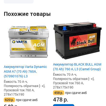
отлично.
Попробовал поста
он заряд не берет
говорит, что акк
Похожие товары
индикатор на сам
говорит тоже сам
Но оставил на за
Ак
поддержки. Часов
KO
запустить авто.
(D
Сдать по гарантии
потерялся гарант
Ём
он неладен.
По
Пу
27
3
3
Аккумулятор BLACK BULL AGM
Аккумулятор Varta Dynamic
(70 Ah) 760 А, L3 (Camel Group)
AGM A7 (70 Ah) 760A,
Ёмкость 70 А·ч,
(570901076) L3
Полярность обратная [- +],
Ёмкость 70 А·ч,
Пусковой ток 760 А,
Полярность обратная [- +],
278x175x190
Пусковой ток 760 А,
458
р.
при сдаче акб
278x175x190
478
р.
620
р.
при сдаче акб