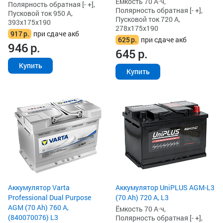
Ёмкость 70 А·ч,
Полярность обратная [- +],
Полярность обратная [- +],
Пусковой ток 950 А,
Пусковой ток 720 А,
393x175x190
278x175x190
917
р.
при сдаче акб
625
р.
при сдаче акб
946
р.
645
р.
Купить
Купить
Аккумулятор Varta
Аккумулятор UniPLUS AGM-L3
Professional Dual Purpose
(70 Ah) 720 А, L3
AGM (70 Ah) 760 А,
Ёмкость 70 А·ч,
(840070076) L3
Полярность обратная [- +],