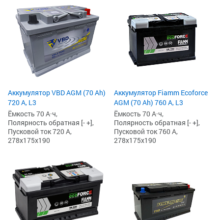
Аккумулятор VBD AGM (70 Ah)
Аккумулятор Fiamm Ecoforce
720 А, L3
AGM (70 Ah) 760 А, L3
Ёмкость 70 А·ч,
Ёмкость 70 А·ч,
Полярность обратная [- +],
Полярность обратная [- +],
Пусковой ток 720 А,
Пусковой ток 760 А,
278x175x190
278x175x190