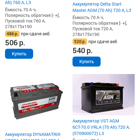
Ah) 760 А, L3
Аккумулятор Delta Start
Ёмкость 70 А·ч,
Master AGM (70 Ah) 720 А, L3
Полярность обратная [- +],
Ёмкость 70 А·ч,
Пусковой ток 760 А,
Полярность обратная [- +],
278x175x190
Пусковой ток 720 А,
486
р.
при сдаче акб
278x175x190
506
р.
520
р.
при сдаче акб
540
р.
Купить
Купить
Аккумулятор VST AGM
6СТ-70.0 VRLA (70 Ah) 720 А,
(570900072) L3
Аккумулятор DYNAMATRIX-