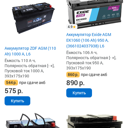
4.9
Аккумулятор Exide AGM
EK1060 (106 Ah) 950 А,
(3661024037938) L6
Аккумулятор ZDF AGM (110
Ёмкость 106 А·ч,
Ah) 1000 А, L6
Полярность обратная [- +],
Ёмкость 110 А·ч,
Пусковой ток 950 А,
Полярность обратная [- +],
393x175x190
Пусковой ток 1000 А,
860
р.
при сдаче акб
393x175x190
890
р.
544
р.
при сдаче акб
575
р.
Купить
Купить