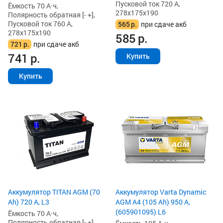
Пусковой ток 720 А,
Ёмкость 70 А·ч,
278x175x190
Полярность обратная [- +],
Пусковой ток 760 А,
565
р.
при сдаче акб
278x175x190
585
р.
721
р.
при сдаче акб
741
р.
Купить
Купить
Аккумулятор TITAN AGM (70
Аккумулятор Varta Dynamic
Ah) 720 А, L3
AGM A4 (105 Ah) 950 А,
(605901095) L6
Ёмкость 70 А·ч,
Полярность обратная [- +],