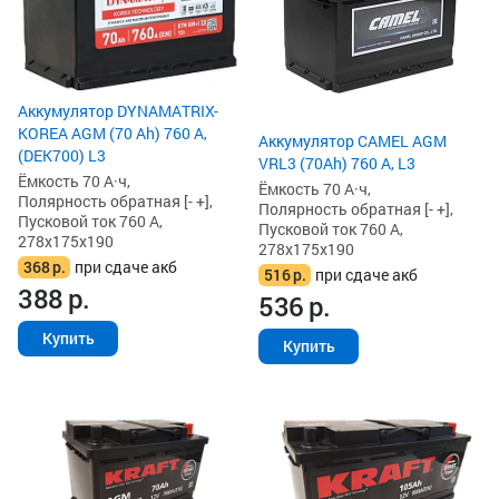
Аккумулятор DYNAMATRIX-
KOREA AGM (70 Ah) 760 А,
Аккумулятор CAMEL AGM
(DEK700) L3
VRL3 (70Ah) 760 А, L3
Ёмкость 70 А·ч,
Ёмкость 70 А·ч,
Полярность обратная [- +],
Полярность обратная [- +],
Пусковой ток 760 А,
Пусковой ток 760 А,
278x175x190
278x175x190
368
р.
при сдаче акб
516
р.
при сдаче акб
388
р.
536
р.
Купить
Купить