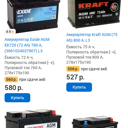
4.9
Аккумулятор Kraft AGM (75
Аккумулятор Exide AGM
Ah) 800 А, L3
EK720 (72 Ah) 760 А,
Ёмкость 75 А·ч,
(3661024037907) L3
Полярность обратная [- +],
Пусковой ток 800 А,
Ёмкость 72 А·ч,
278x175x190
Полярность обратная [- +],
Пусковой ток 760 А,
506
р.
при сдаче акб
278x175x190
527
р.
560
р.
при сдаче акб
580
р.
Купить
Купить