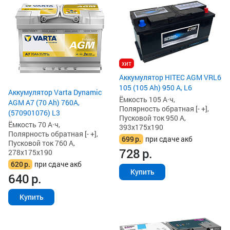
хит
Аккумулятор HITEC AGM VRL6
105 (105 Ah) 950 А, L6
Аккумулятор Varta Dynamic
Ёмкость 105 А·ч,
AGM A7 (70 Ah) 760A,
Полярность обратная [- +],
(570901076) L3
Пусковой ток 950 А,
Ёмкость 70 А·ч,
393x175x190
Полярность обратная [- +],
699
р.
при сдаче акб
Пусковой ток 760 А,
728
р.
278x175x190
620
р.
при сдаче акб
Купить
640
р.
Купить