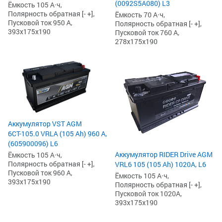
(0092S5A080) L3
Ёмкость 105 А·ч,
Полярность обратная [- +],
Ёмкость 70 А·ч,
Пусковой ток 950 А,
Полярность обратная [- +],
393x175x190
Пусковой ток 760 А,
278x175x190
Аккумулятор VST AGM
6СТ-105.0 VRLA (105 Ah) 960 А,
(605900096) L6
Аккумулятор RIDER Drive AGM
Ёмкость 105 А·ч,
Полярность обратная [- +],
VRL6 105 (105 Ah) 1020А, L6
Пусковой ток 960 А,
Ёмкость 105 А·ч,
393x175x190
Полярность обратная [- +],
Пусковой ток 1020А,
393x175x190