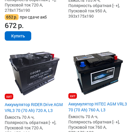
Ёмкость 105 А·ч,
Пусковой ток 720 А,
Полярность обратная [- +],
278x175x190
Пусковой ток 950 А,
393x175x190
652
р.
при сдаче акб
672
р.
Купить
хит
хит
Аккумулятор HITEC AGM VRL3
Аккумулятор RIDER Drive AGM
70 (70 Ah) 760 А, L3
VRL3 70 (70 Ah) 720 А, L3
Ёмкость 70 А·ч,
Ёмкость 70 А·ч,
Полярность обратная [- +],
Полярность обратная [- +],
Пусковой ток 760 А,
Пусковой ток 720 А,