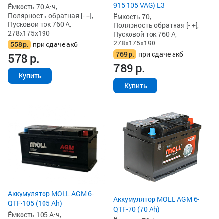
915 105 VAG) L3
Ёмкость 70 А·ч,
Полярность обратная [- +],
Ёмкость 70,
Пусковой ток 760 А,
Полярность обратная [- +],
278x175x190
Пусковой ток 760 А,
278x175x190
558
р.
при сдаче акб
769
р.
при сдаче акб
578
р.
789
р.
Купить
Купить
Аккумулятор MOLL AGM 6-
Аккумулятор MOLL AGM 6-
QTF-105 (105 Ah)
QTF-70 (70 Ah)
Ёмкость 105 А·ч,