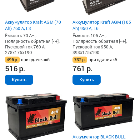
Аккумулятор Kraft AGM (70
Аккумулятор Kraft AGM (105
Ah) 760 А, L3
Ah) 950 А, L6
Ёмкость 70 А·ч,
Ёмкость 105 А·ч,
Полярность обратная [- +],
Полярность обратная [- +],
Пусковой ток 760 А,
Пусковой ток 950 А,
278x175x190
393x175x190
496
р.
при сдаче акб
732
р.
при сдаче акб
516
р.
761
р.
Купить
Купить
Аккумулятор BLACK BULL