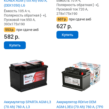
KOREA AGM (105 Ah) 950 А,
Ёмкость 70 А·ч,
Полярность обратная [- +],
(DEK1050) L6
Пусковой ток 720 А,
Ёмкость 105 А·ч,
278x175x190
Полярность обратная [- +],
607
р.
при сдаче акб
Пусковой ток 950 А,
393x175x190
627
р.
553
р.
при сдаче акб
Купить
582
р.
Купить
Аккумулятор SPARTA AGM-L3
Аккумулятор RDrive OEM
(70 Ah) 760 А, L3
AGM-L3EU (70 Ah) 760 А, (7P0