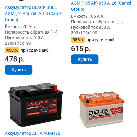
AGM (105 Ah) 950 А, L6 (Camel
Аккумулятор BLACK BULL
Group)
AGM (70 Ah) 760 А, L3 (Camel
Ёмкость 105 А·ч,
Group)
Полярность обратная [- +],
Ёмкость 70 А·ч,
Пусковой ток 950 А,
Полярность обратная [- +],
393x175x190
Пусковой ток 760 А,
586
р.
при сдаче акб
278x175x190
615
р.
458
р.
при сдаче акб
478
р.
Купить
Купить
Аккумулятор ALFA AGM (70