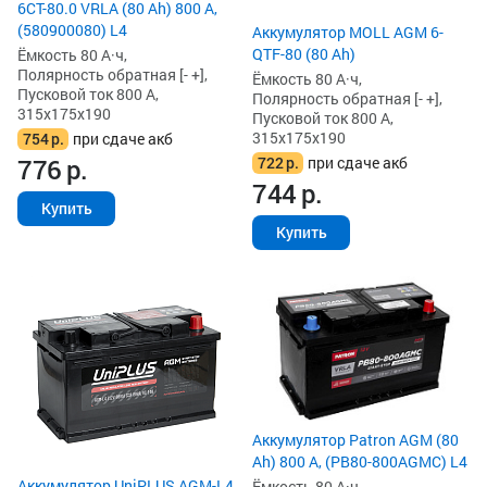
6СТ-80.0 VRLA (80 Ah) 800 А,
(580900080) L4
Аккумулятор MOLL AGM 6-
QTF-80 (80 Ah)
Ёмкость 80 А·ч,
Полярность обратная [- +],
Ёмкость 80 А·ч,
Пусковой ток 800 А,
Полярность обратная [- +],
315x175x190
Пусковой ток 800 А,
315x175x190
754
р.
при сдаче акб
722
р.
при сдаче акб
776
р.
744
р.
Купить
Купить
Аккумулятор Patron AGM (80
Ah) 800 А, (PB80-800AGMC) L4
Аккумулятор UniPLUS AGM-L4
Ёмкость 80 А·ч,