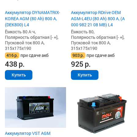
Аккумулятор DYNAMATRIX-
Аккумулятор RDrive OEM
KOREA AGM (80 Ah) 800 А,
AGM-L4EU (80 Ah) 800 А, (A
(DEK800) L4
000 982 21 08 MB) L4
Ёмкость 80 А·ч,
Ёмкость 80,
Полярность обратная [- +],
Полярность обратная [- +],
Пусковой ток 800 А,
Пусковой ток 800 А,
315x175x190
315x175x190
416
р.
при сдаче акб
903
р.
при сдаче акб
438
р.
925
р.
Купить
Купить
Аккумулятор VST AGM