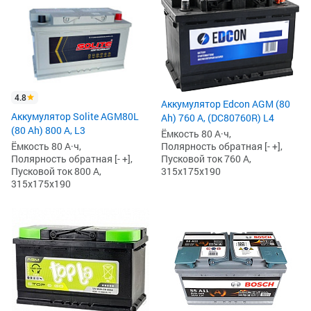
4.8
Аккумулятор Edcon AGM (80
Аккумулятор Solite AGM80L
Ah) 760 А, (DC80760R) L4
(80 Ah) 800 А, L3
Ёмкость 80 А·ч,
Полярность обратная [- +],
Ёмкость 80 А·ч,
Пусковой ток 760 А,
Полярность обратная [- +],
315x175x190
Пусковой ток 800 А,
315x175x190