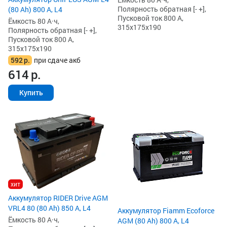
Полярность обратная [- +],
(80 Ah) 800 А, L4
Пусковой ток 800 А,
Ёмкость 80 А·ч,
315x175x190
Полярность обратная [- +],
Пусковой ток 800 А,
315x175x190
592
р.
при сдаче акб
614
р.
Купить
хит
Аккумулятор RIDER Drive AGM
VRL4 80 (80 Ah) 850 А, L4
Аккумулятор Fiamm Ecoforce
Ёмкость 80 А·ч,
AGM (80 Ah) 800 А, L4