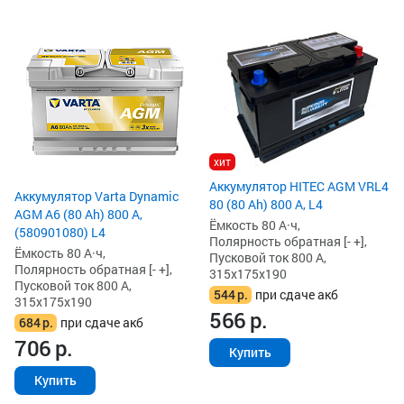
хит
Аккумулятор HITEC AGM VRL4
Аккумулятор Varta Dynamic
80 (80 Ah) 800 А, L4
AGM A6 (80 Ah) 800 А,
Ёмкость 80 А·ч,
(580901080) L4
Полярность обратная [- +],
Ёмкость 80 А·ч,
Пусковой ток 800 А,
Полярность обратная [- +],
315x175x190
Пусковой ток 800 А,
544
р.
при сдаче акб
315x175x190
566
р.
684
р.
при сдаче акб
706
р.
Купить
Купить