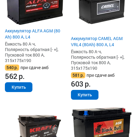
Аккумулятор ALFA AGM (80
Ah) 800 А, L4
Аккумулятор CAMEL AGM
Ёмкость 80 А·ч,
VRL4 (80Ah) 800 А, L4
Полярность обратная [- +],
Ёмкость 80 А·ч,
Пусковой ток 800 А,
Полярность обратная [- +],
315x175x190
Пусковой ток 800 А,
540
р.
при сдаче акб
315x175x190
562
р.
581
р.
при сдаче акб
603
р.
Купить
Купить