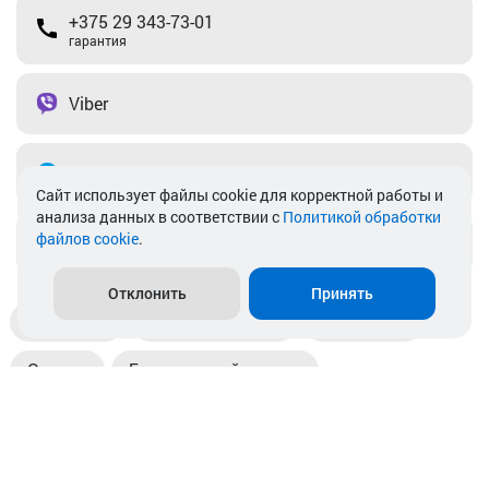
+375 29 343-73-01
гарантия
Viber
Telegram
Cайт использует файлы cookie для корректной работы и
анализа данных в соответствии с
Политикой обработки
файлов cookie
.
info@akkamulik.by
Отклонить
Принять
Доставка
Пункты выдачи
Магазины
Оплата
Безналичный расчет
Прием б/у акб
Информация
Отзывы
Контакты