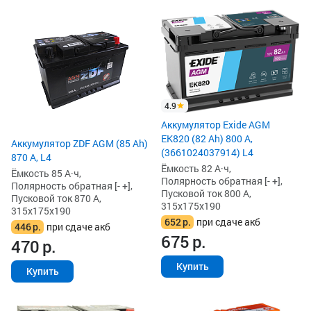
4.9
Аккумулятор Exide AGM
EK820 (82 Ah) 800 А,
Аккумулятор ZDF AGM (85 Ah)
(3661024037914) L4
870 А, L4
Ёмкость 82 А·ч,
Ёмкость 85 А·ч,
Полярность обратная [- +],
Полярность обратная [- +],
Пусковой ток 800 А,
Пусковой ток 870 А,
315x175x190
315x175x190
652
р.
при сдаче акб
446
р.
при сдаче акб
675
р.
470
р.
Купить
Купить