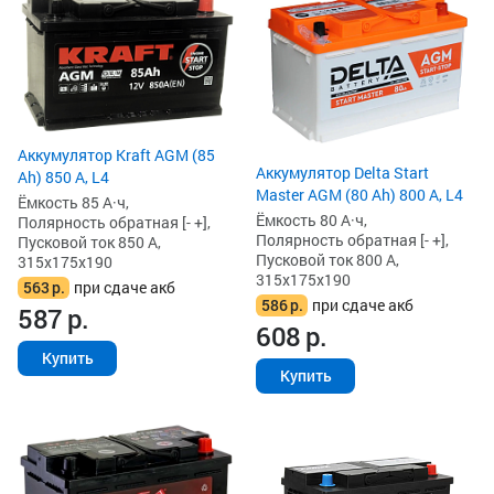
Аккумулятор Kraft AGM (85
Аккумулятор Delta Start
Ah) 850 А, L4
Master AGM (80 Ah) 800 А, L4
Ёмкость 85 А·ч,
Ёмкость 80 А·ч,
Полярность обратная [- +],
Полярность обратная [- +],
Пусковой ток 850 А,
Пусковой ток 800 А,
315x175x190
315x175x190
563
р.
при сдаче акб
586
р.
при сдаче акб
587
р.
608
р.
Купить
Купить