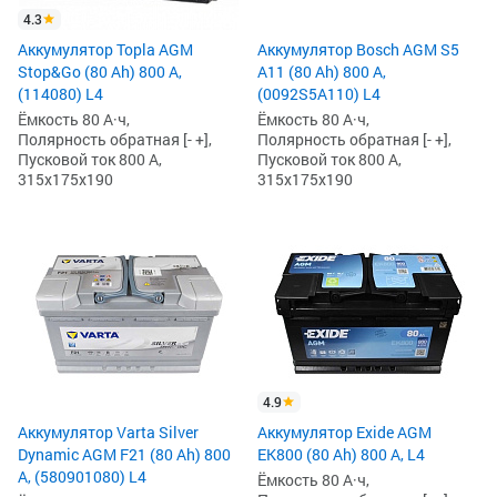
4.3
Аккумулятор Topla AGM
Аккумулятор Bosch AGM S5
Stop&Go (80 Ah) 800 А,
A11 (80 Ah) 800 А,
(114080) L4
(0092S5A110) L4
Ёмкость 80 А·ч,
Ёмкость 80 А·ч,
Полярность обратная [- +],
Полярность обратная [- +],
Пусковой ток 800 А,
Пусковой ток 800 А,
315x175x190
315x175x190
4.9
Аккумулятор Varta Silver
Аккумулятор Exide AGM
Dynamic AGM F21 (80 Ah) 800
EK800 (80 Ah) 800 А, L4
А, (580901080) L4
Ёмкость 80 А·ч,