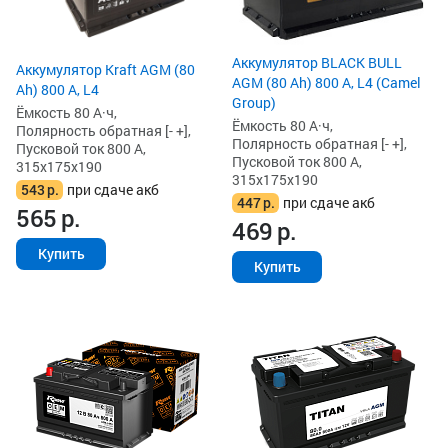
Аккумулятор BLACK BULL
Аккумулятор Kraft AGM (80
AGM (80 Ah) 800 А, L4 (Camel
Ah) 800 А, L4
Group)
Ёмкость 80 А·ч,
Ёмкость 80 А·ч,
Полярность обратная [- +],
Полярность обратная [- +],
Пусковой ток 800 А,
Пусковой ток 800 А,
315x175x190
315x175x190
543
р.
при сдаче акб
447
р.
при сдаче акб
565
р.
469
р.
Купить
Купить