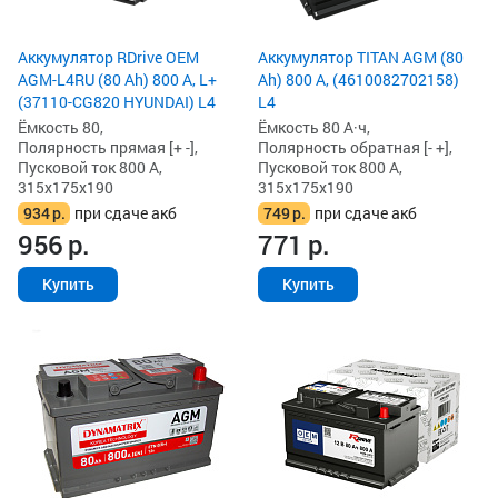
Аккумулятор RDrive OEM
Аккумулятор TITAN AGM (80
AGM-L4RU (80 Ah) 800 А, L+
Ah) 800 А, (4610082702158)
(37110-CG820 HYUNDAI) L4
L4
Ёмкость 80,
Ёмкость 80 А·ч,
Полярность прямая [+ -],
Полярность обратная [- +],
Пусковой ток 800 А,
Пусковой ток 800 А,
315x175x190
315x175x190
934
р.
при сдаче акб
749
р.
при сдаче акб
956
р.
771
р.
Купить
Купить