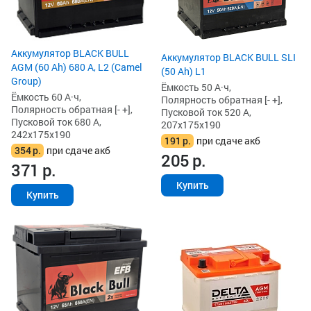
Аккумулятор BLACK BULL
Аккумулятор BLACK BULL SLI
AGM (60 Ah) 680 А, L2 (Camel
(50 Ah) L1
Group)
Ёмкость 50 А·ч,
Ёмкость 60 А·ч,
Полярность обратная [- +],
Полярность обратная [- +],
Пусковой ток 520 А,
Пусковой ток 680 А,
207x175x190
242x175x190
191
р.
при сдаче акб
354
р.
при сдаче акб
205
р.
371
р.
Купить
Купить