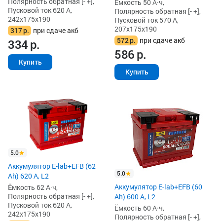
Полярность обратная [- +],
Ёмкость 50 А·ч,
Пусковой ток 620 А,
Полярность обратная [- +],
242x175x190
Пусковой ток 570 А,
207x175x190
317
р.
при сдаче акб
572
р.
при сдаче акб
334
р.
586
р.
Купить
Купить
5.0
Аккумулятор E-lab+EFB (62
5.0
Ah) 620 А, L2
Аккумулятор E-lab+EFB (60
Ёмкость 62 А·ч,
Полярность обратная [- +],
Ah) 600 А, L2
Пусковой ток 620 А,
Ёмкость 60 А·ч,
242x175x190
Полярность обратная [- +],