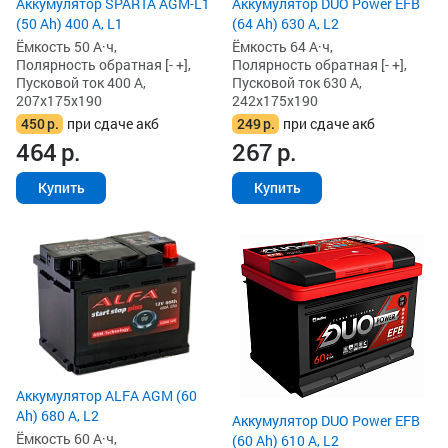
Аккумулятор SPARTA AGM-L1
Аккумулятор DUO Power EFB
(50 Ah) 400 А, L1
(64 Ah) 630 А, L2
Ёмкость 50 А·ч,
Ёмкость 64 А·ч,
Полярность обратная [- +],
Полярность обратная [- +],
Пусковой ток 400 А,
Пусковой ток 630 А,
207x175x190
242x175x190
450
р.
при сдаче акб
249
р.
при сдаче акб
464
р.
267
р.
Купить
Купить
Аккумулятор ALFA AGM (60
Ah) 680 А, L2
Аккумулятор DUO Power EFB
Ёмкость 60 А·ч,
(60 Ah) 610 А, L2