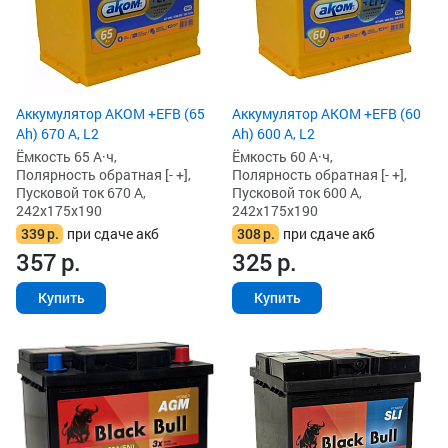
Аккумулятор AKOM +EFB (65
Аккумулятор AKOM +EFB (60
Ah) 670 А, L2
Ah) 600 А, L2
Ёмкость 65 А·ч,
Ёмкость 60 А·ч,
Полярность обратная [- +],
Полярность обратная [- +],
Пусковой ток 670 А,
Пусковой ток 600 А,
242x175x190
242x175x190
339
р.
при сдаче акб
308
р.
при сдаче акб
357
р.
325
р.
Купить
Купить