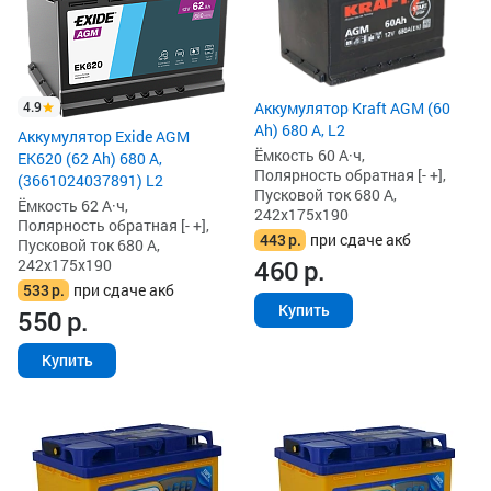
4.9
Аккумулятор Kraft AGM (60
Ah) 680 А, L2
Аккумулятор Exide AGM
Ёмкость 60 А·ч,
EK620 (62 Ah) 680 А,
Полярность обратная [- +],
(3661024037891) L2
Пусковой ток 680 А,
Ёмкость 62 А·ч,
242x175x190
Полярность обратная [- +],
443
р.
при сдаче акб
Пусковой ток 680 А,
460
р.
242x175x190
533
р.
при сдаче акб
Купить
550
р.
Купить