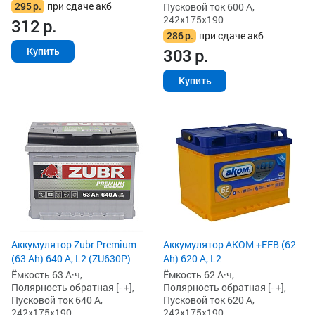
295
р.
при сдаче акб
Пусковой ток 600 А,
242x175x190
312
р.
286
р.
при сдаче акб
303
р.
Купить
Купить
Аккумулятор Zubr Premium
Аккумулятор AKOM +EFB (62
(63 Ah) 640 А, L2 (ZU630P)
Ah) 620 А, L2
Ёмкость 63 А·ч,
Ёмкость 62 А·ч,
Полярность обратная [- +],
Полярность обратная [- +],
Пусковой ток 640 А,
Пусковой ток 620 А,
242x175x190
242x175x190