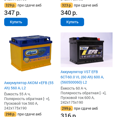
329
р.
при сдаче акб
323
р.
при сдаче акб
347
р.
340
р.
Купить
Купить
Аккумулятор VST EFB
6СТ-60.0 VL (60 Ah) 600 А,
(560500060) L2
Аккумулятор AKOM +EFB (55
Ah) 560 А, L2
Ёмкость 60 А·ч,
Полярность обратная [- +],
Ёмкость 55 А·ч,
Пусковой ток 600 А,
Полярность обратная [- +],
242x175x190
Пусковой ток 560 А,
242x175x190
299
р.
при сдаче акб
316
р.
298
р.
при сдаче акб