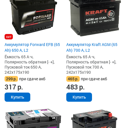
хит
Аккумулятор Forward EFB (65
Аккумулятор Kraft AGM (65
Ah) 650 А, L2
Ah) 700 А, L2
Ёмкость 65 А·ч,
Ёмкость 65 А·ч,
Полярность обратная [- +],
Полярность обратная [- +],
Пусковой ток 650 А,
Пусковой ток 700 А,
242x175x190
242x175x190
299
р.
при сдаче акб
465
р.
при сдаче акб
317
р.
483
р.
Купить
Купить