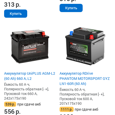
313
р.
Купить
Купить
Аккумулятор UniPLUS AGM-L2
Аккумулятор RDrive
(60 Ah) 660 А, L2
PHANTOM MOTORSPORT GYZ
LN1-60R (60 Ah)
Ёмкость 60 А·ч,
Полярность обратная [- +],
Ёмкость 60 А·ч,
Пусковой ток 660 А,
Полярность обратная [- +],
242x175x190
Пусковой ток 600 А,
207x175x190
539
р.
при сдаче акб
1111
р.
при сдаче акб
556
р.