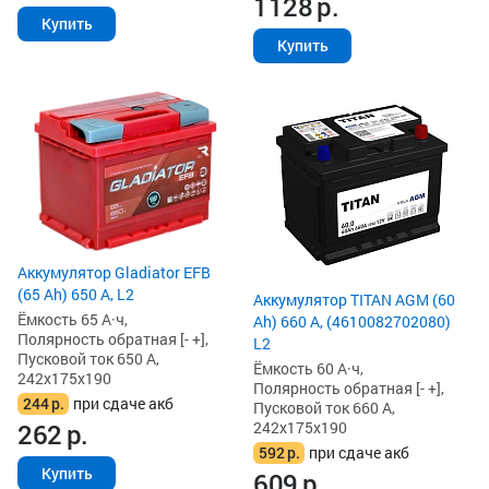
1128
р.
Купить
Купить
Аккумулятор Gladiator EFB
(65 Ah) 650 А, L2
Аккумулятор TITAN AGM (60
Ёмкость 65 А·ч,
Ah) 660 А, (4610082702080)
Полярность обратная [- +],
L2
Пусковой ток 650 А,
Ёмкость 60 А·ч,
242x175x190
Полярность обратная [- +],
244
р.
при сдаче акб
Пусковой ток 660 А,
242x175x190
262
р.
592
р.
при сдаче акб
Купить
609
р.