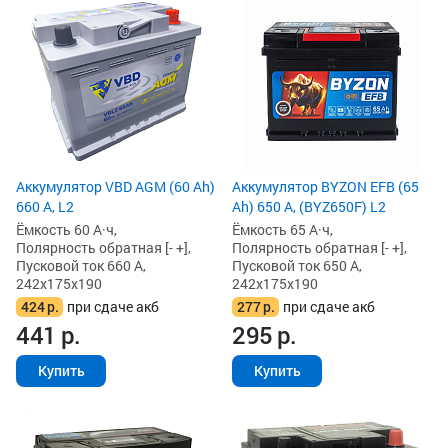
Аккумулятор VBD AGM (60 Ah)
Аккумулятор BYZON EFB (65
660 А, L2
Ah) 650 А, (BYZ650F) L2
Ёмкость 60 А·ч,
Ёмкость 65 А·ч,
Полярность обратная [- +],
Полярность обратная [- +],
Пусковой ток 660 А,
Пусковой ток 650 А,
242x175x190
242x175x190
424
р.
при сдаче акб
277
р.
при сдаче акб
441
р.
295
р.
Купить
Купить