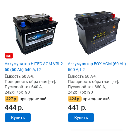
хит
Аккумулятор HITEC AGM VRL2
Аккумулятор FOX AGM (60 Ah)
60 (60 Ah) 640 А, L2
660 А, L2
Ёмкость 60 А·ч,
Ёмкость 60 А·ч,
Полярность обратная [- +],
Полярность обратная [- +],
Пусковой ток 640 А,
Пусковой ток 660 А,
242x175x190
242x175x190
427
р.
при сдаче акб
424
р.
при сдаче акб
444
р.
441
р.
Купить
Купить