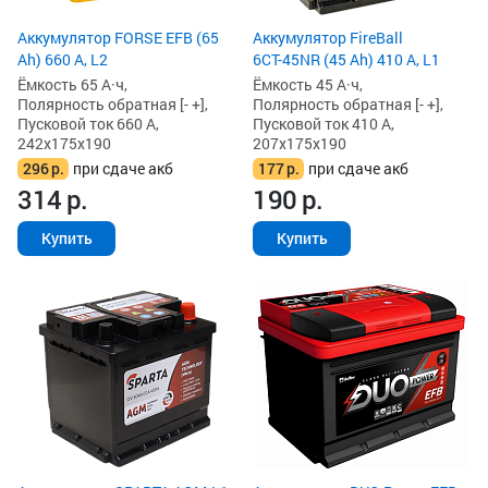
Аккумулятор FORSE EFB (65
Аккумулятор FireBall
Ah) 660 А, L2
6СТ-45NR (45 Ah) 410 А, L1
Ёмкость 65 А·ч,
Ёмкость 45 А·ч,
Полярность обратная [- +],
Полярность обратная [- +],
Пусковой ток 660 А,
Пусковой ток 410 А,
242x175x190
207x175x190
296
р.
при сдаче акб
177
р.
при сдаче акб
314
р.
190
р.
Купить
Купить