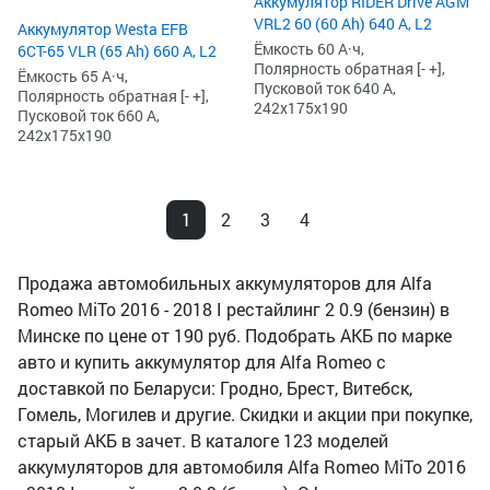
Аккумулятор RIDER Drive AGM
VRL2 60 (60 Ah) 640 А, L2
Аккумулятор Westa EFB
Ёмкость 60 А·ч,
6СТ-65 VLR (65 Ah) 660 А, L2
Полярность обратная [- +],
Ёмкость 65 А·ч,
Пусковой ток 640 А,
Полярность обратная [- +],
242x175x190
Пусковой ток 660 А,
242x175x190
1
2
3
4
Продажа автомобильных аккумуляторов для Alfa
Romeo MiTo 2016 - 2018 I рестайлинг 2 0.9 (бензин) в
Минске по цене от 190 руб. Подобрать АКБ по марке
авто и купить аккумулятор для Alfa Romeo с
доставкой по Беларуси: Гродно, Брест, Витебск,
Гомель, Могилев и другие. Скидки и акции при покупке,
старый АКБ в зачет. В каталоге 123 моделей
аккумуляторов для автомобиля Alfa Romeo MiTo 2016