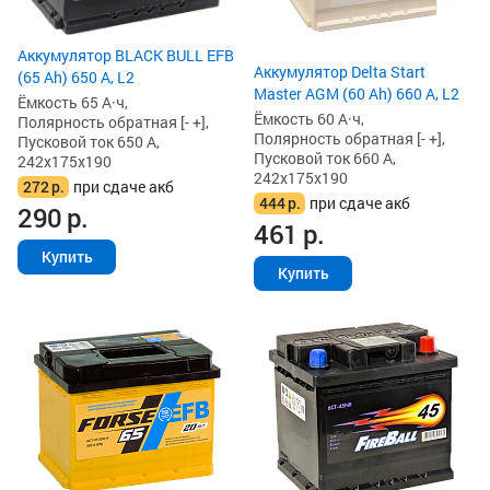
Аккумулятор BLACK BULL EFB
Аккумулятор Delta Start
(65 Ah) 650 А, L2
Master AGM (60 Ah) 660 А, L2
Ёмкость 65 А·ч,
Ёмкость 60 А·ч,
Полярность обратная [- +],
Полярность обратная [- +],
Пусковой ток 650 А,
Пусковой ток 660 А,
242x175x190
242x175x190
272
р.
при сдаче акб
444
р.
при сдаче акб
290
р.
461
р.
Купить
Купить