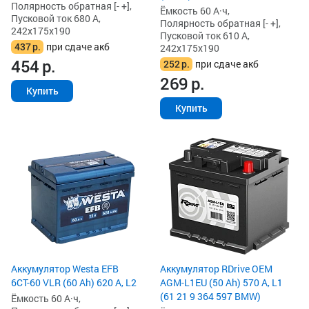
Полярность обратная [- +],
Ёмкость 60 А·ч,
Пусковой ток 680 А,
Полярность обратная [- +],
242x175x190
Пусковой ток 610 А,
437
р.
при сдаче акб
242x175x190
454
р.
252
р.
при сдаче акб
269
р.
Купить
Купить
Аккумулятор Westa EFB
Аккумулятор RDrive OEM
6СТ-60 VLR (60 Ah) 620 А, L2
AGM-L1EU (50 Ah) 570 А, L1
(61 21 9 364 597 BMW)
Ёмкость 60 А·ч,