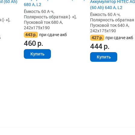
 (60 Ah)
Аккумулятор HITEC A
680 А, L2
(60 Ah) 640 А, L2
Ёмкость 60 А·ч,
Ёмкость 60 А·ч,
Полярность обратная [- +],
[- +],
Полярность обратная [-
Пусковой ток 680 А,
Пусковой ток 640 А,
242x175x190
242x175x190
443
р.
при сдаче акб
б
427
р.
при сдаче акб
460
р.
444
р.
Купить
Купить