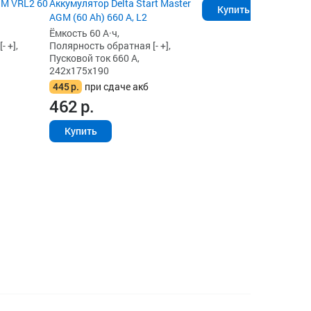
GM VRL2 60
Аккумулятор Delta Start Master
Купить
AGM (60 Ah) 660 А, L2
Ёмкость 60 А·ч,
 +],
Полярность обратная [- +],
Пусковой ток 660 А,
242x175x190
445
р.
при сдаче акб
462
р.
Купить