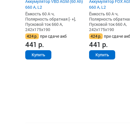
Аккумулятор VBD AGM (60 Ah)
Аккумулятор FOX AGM
660 А, L2
660 А, L2
Ёмкость 60 А·ч,
Ёмкость 60 А·ч,
Полярность обратная [- +],
Полярность обратная 
Пусковой ток 660 А,
Пусковой ток 660 А,
242x175x190
242x175x190
424
р.
при сдаче акб
424
р.
при сдаче ак
441
р.
441
р.
Купить
Купить