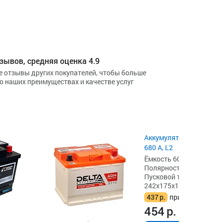
зывов, средняя оценка 4.9
е отзывы других покупателей, чтобы больше
 о наших преимуществах и качестве услуг
Аккумулятор ALFA AGM 
680 А, L2
Ёмкость 60 А·ч,
Полярность обратная [- 
Пусковой ток 680 А,
242x175x190
437
р.
при сдаче акб
454
р.