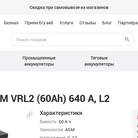
Скидка при самовывозе из магазинов
Безнал
Прием б/у акб
Услуги
Отзывы
Блог
Партнёр
Промышленные
Тяговые
аккумуляторы
аккумуляторы
 VRL2 (60Ah) 640 А, L2
Характеристики
Ёмкость:
60 А·ч
Технология:
AGM
Напряжение, В:
12