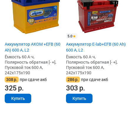
5.0
Аккумулятор AKOM +EFB (60
Аккумулятор E-lab+EFB (60 Ah)
Ah) 600 А, L2
600 А, L2
Ёмкость 60 А·ч,
Ёмкость 60 А·ч,
Полярность обратная [- +],
Полярность обратная [- +],
Пусковой ток 600 А,
Пусковой ток 600 А,
242x175x190
242x175x190
308
р.
при сдаче акб
286
р.
при сдаче акб
325
р.
303
р.
Купить
Купить