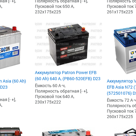
я [- +],
Полярность обратная [- +],
Полярность обр
А,
Пусковой ток 650 А,
Пусковой ток 7
232x175x225
261x175x225
Аккумулятор Patron Power EFB
(60 Ah) 640 А, (PB60-520EFB) D23
 Asia (60 Ah)
Аккумулятор V
Ёмкость 60 А·ч,
 D23
EFB Asia N72 (
Полярность обратная [- +],
(572501076) D
Пусковой ток 640 А,
я [- +],
Ёмкость 72 А·ч
230x175x222
А,
Полярность обр
Пусковой ток 7
260x175x225