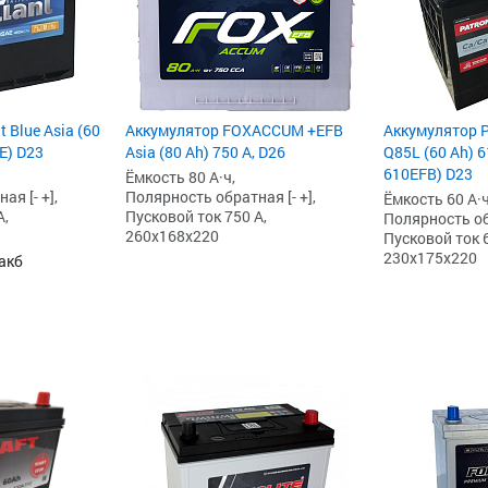
 Blue Asia (60
Аккумулятор FOXACCUM +EFB
Аккумулятор P
E) D23
Asia (80 Ah) 750 А, D26
Q85L (60 Ah) 6
610EFB) D23
Ёмкость 80 А·ч,
я [- +],
Полярность обратная [- +],
Ёмкость 60 А·ч
А,
Пусковой ток 750 А,
Полярность обр
260x168x220
Пусковой ток 6
230x175x220
акб