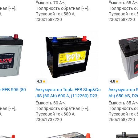
Ёмкость 70 А·ч,
Ёмкость 65 А·ч
я [- +],
Полярность обратная [- +],
Полярность обр
А,
Пусковой ток 580 А,
Пусковой ток 5
230x168x220
230x168x220
4.3
4.8
e EFB S95 (80
Аккумулятор Topla EFB Stop&Go
Аккумулятор S
JIS (60 Ah) 600 А, (112260) D23
Ah) 650 АБ, D2
Ёмкость 60 А·ч,
Ёмкость 85 А·ч
я [- +],
Полярность обратная [- +],
Полярность обр
А,
Пусковой ток 600 А,
Пусковой ток 6
230x173x220
260x168x220