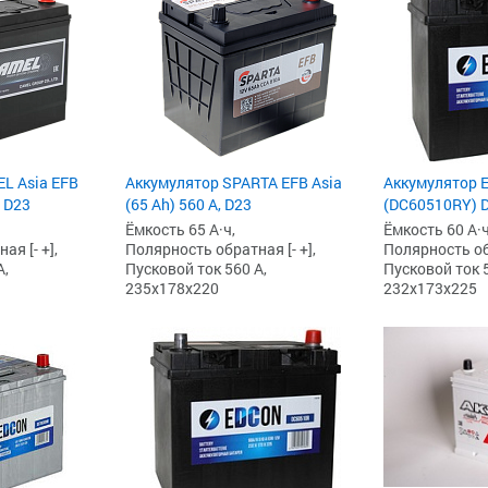
L Asia EFB
Аккумулятор SPARTA EFB Asia
Аккумулятор Ed
, D23
(65 Ah) 560 А, D23
(DC60510RY) 
Ёмкость 65 А·ч,
Ёмкость 60 А·ч
я [- +],
Полярность обратная [- +],
Полярность обр
А,
Пусковой ток 560 А,
Пусковой ток 5
235x178x220
232x173x225