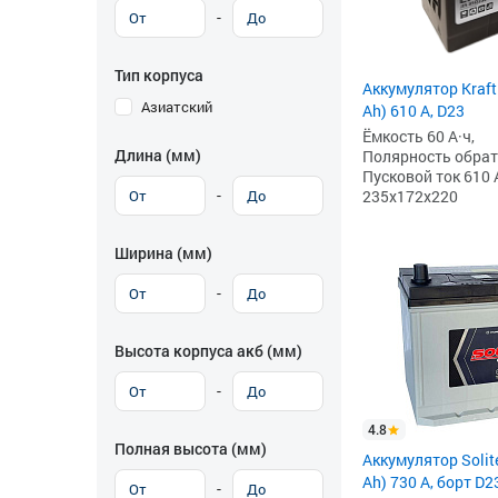
-
Тип корпуса
Аккумулятор Kraft
Азиатский
Ah) 610 А, D23
Ёмкость 60 А·ч,
Длина (мм)
Полярность обратна
Пусковой ток 610 
-
235x172x220
Ширина (мм)
-
Высота корпуса акб (мм)
-
4.8
Полная высота (мм)
Аккумулятор Solit
Ah) 730 А, борт D2
-