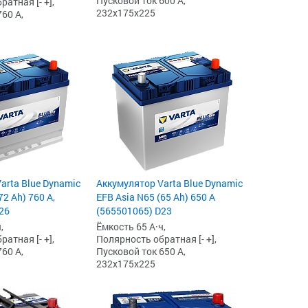
Пусковой ток 600 А,
атная [- +],
232x175x225
60 А,
arta Blue Dynamic
Аккумулятор Varta Blue Dynamic
72 Ah) 760 А,
EFB Asia N65 (65 Ah) 650 А
26
(565501065) D23
,
Ёмкость 65 А·ч,
атная [- +],
Полярность обратная [- +],
60 А,
Пусковой ток 650 А,
232x175x225