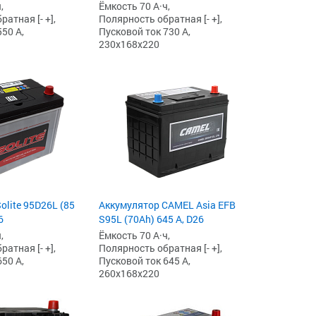
,
Ёмкость 70 А·ч,
атная [- +],
Полярность обратная [- +],
50 А,
Пусковой ток 730 А,
230x168x220
olite 95D26L (85
Аккумулятор CAMEL Asia EFB
6
S95L (70Ah) 645 А, D26
,
Ёмкость 70 А·ч,
атная [- +],
Полярность обратная [- +],
50 А,
Пусковой ток 645 А,
260x168x220