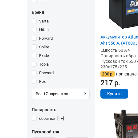
Бренд
Varta
Hitec
Аккумулятор Atlant
Forvard
Ah) 550 А, (AT600J
Solite
Ёмкость 60 А·ч,
Exide
Полярность обратна
Пусковой ток 550 
Topla
230x175x225
Forward
200
р.
при сдаче 
217
р.
Fox
Купить
Все
17
вариантов
Полярность
обратная [- +]
Пусковой ток