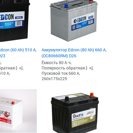
con (60 Ah) 510 А,
Аккумулятор Edcon (80 Ah) 660 А,
D23
(DC80660RM) D26
,
Ёмкость 80 А·ч,
атная [- +],
Полярность обратная [- +],
10 А,
Пусковой ток 660 А,
260x175x225