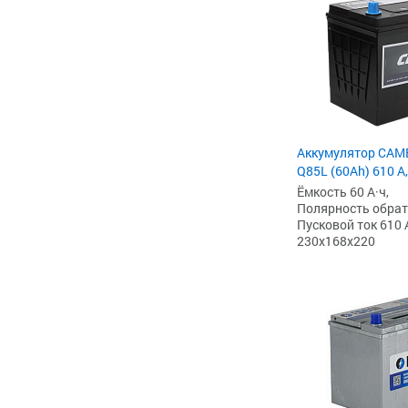
Аккумулятор CAME
Q85L (60Ah) 610 А
Ёмкость 60 А·ч,
Полярность обратна
Пусковой ток 610 
230x168x220