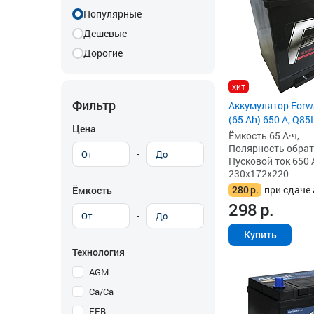
Популярные
Дешевые
Дорогие
хит
Фильтр
Аккумулятор Forw
(65 Ah) 650 А, Q85
Цена
Ёмкость 65 А·ч,
Полярность обратна
-
Пусковой ток 650 
230x172x220
280
р.
при сдаче 
Ёмкость
298
р.
-
Купить
Технология
AGM
Ca/Ca
EFB