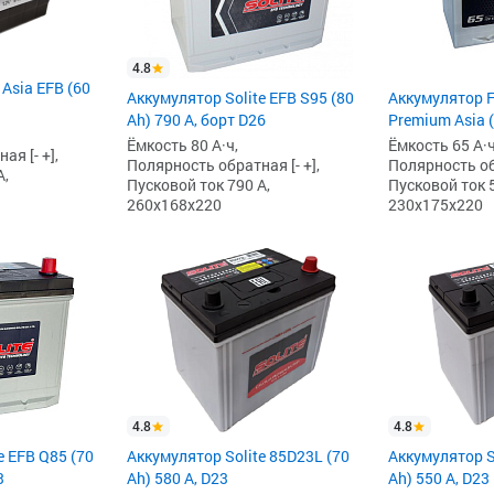
4.8
 Asia EFB (60
Аккумулятор Solite EFB S95 (80
Аккумулятор F
Ah) 790 А, борт D26
Premium Asia (
Ёмкость 80 А·ч,
Ёмкость 65 А·ч
я [- +],
Полярность обратная [- +],
Полярность обр
А,
Пусковой ток 790 А,
Пусковой ток 5
260x168x220
230x175x220
4.8
4.8
e EFB Q85 (70
Аккумулятор Solite 85D23L (70
Аккумулятор S
3
Ah) 580 А, D23
Ah) 550 А, D23