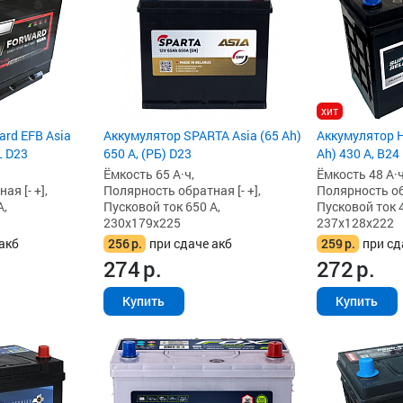
хит
ard EFB Asia
Аккумулятор SPARTA Asia (65 Ah)
Аккумулятор H
L D23
650 А, (РБ) D23
Ah) 430 А, B24
Ёмкость 65 А·ч,
Ёмкость 48 А·ч
я [- +],
Полярность обратная [- +],
Полярность обр
А,
Пусковой ток 650 А,
Пусковой ток 4
230x179x225
237x128x222
акб
256
р.
при сдаче акб
259
р.
при сд
274
р.
272
р.
Купить
Купить