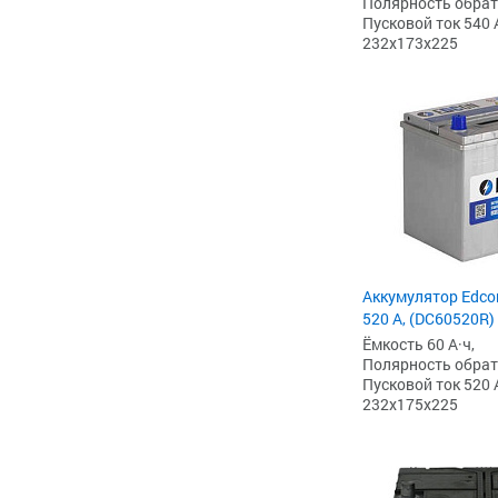
Полярность обратна
Пусковой ток 540 
232x173x225
Аккумулятор Edcon
520 А, (DC60520R)
Ёмкость 60 А·ч,
Полярность обратна
Пусковой ток 520 
232x175x225