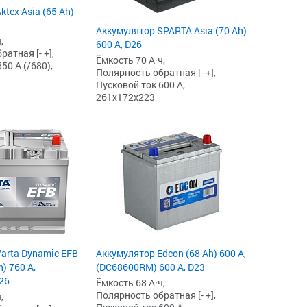
tex Asia (65 Ah)
Аккумулятор SPARTA Asia (70 Ah)
,
600 А, D26
атная [- +],
Ёмкость 70 А·ч,
50 А (/680),
Полярность обратная [- +],
Пусковой ток 600 А,
261x172x223
arta Dynamic EFB
Аккумулятор Edcon (68 Ah) 600 А,
h) 760 А,
(DC68600RM) 600 А, D23
26
Ёмкость 68 А·ч,
Полярность обратная [- +],
,