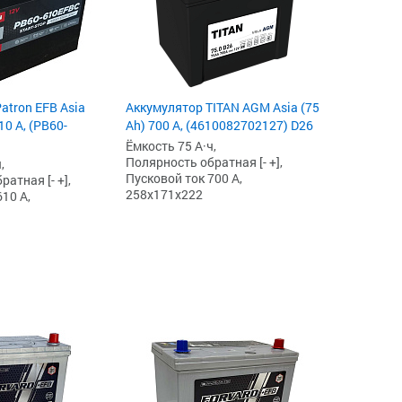
atron EFB Asia
Аккумулятор TITAN AGM Asia (75
10 А, (PB60-
Ah) 700 А, (4610082702127) D26
Ёмкость 75 А·ч,
Полярность обратная [- +],
,
Пусковой ток 700 А,
атная [- +],
258x171x222
10 А,