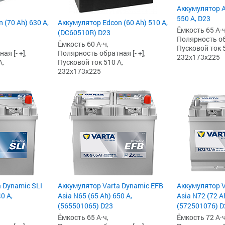
Аккумулятор Ak
550 А, D23
 (70 Ah) 630 А,
Аккумулятор Edcon (60 Ah) 510 А,
Ёмкость 65 А·ч
(DC60510R) D23
Полярность обр
Ёмкость 60 А·ч,
Пусковой ток 5
я [- +],
Полярность обратная [- +],
232x173x225
А,
Пусковой ток 510 А,
232x173x225
 Dynamic SLI
Аккумулятор Varta Dynamic EFB
Аккумулятор V
0 А,
Asia N65 (65 Ah) 650 А,
Asia N72 (72 A
(565501065) D23
(572501076) D
Ёмкость 65 А·ч,
Ёмкость 72 А·ч