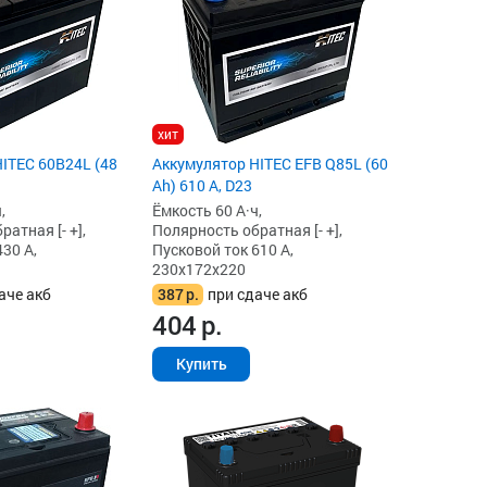
хит
ITEC 60B24L (48
Аккумулятор HITEC EFB Q85L (60
Ah) 610 А, D23
,
Ёмкость 60 А·ч,
атная [- +],
Полярность обратная [- +],
30 А,
Пусковой ток 610 А,
230x172x220
аче акб
387
р.
при сдаче акб
404
р.
Купить