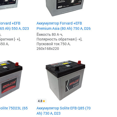
orvard +EFB
Аккумулятор Forvard +EFB
65 Ah) 550 А, D23
Premium Asia (80 Ah) 750 А, D26
,
Ёмкость 80 А·ч,
атная [- +],
Полярность обратная [- +],
50 А,
Пусковой ток 750 А,
260x168x220
4.8
olite 75D23L (65
Аккумулятор Solite EFB Q85 (70
Ah) 730 А, D23