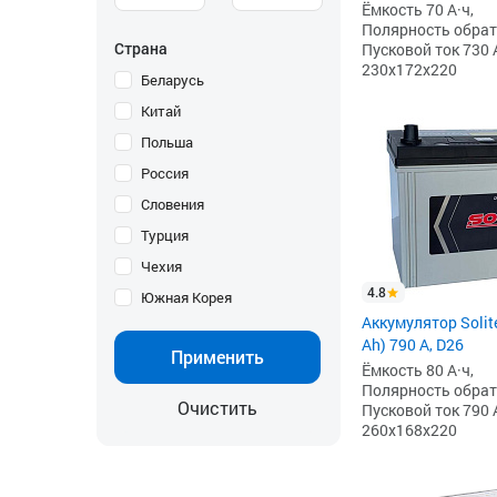
Ёмкость 70 А·ч,
Полярность обратна
Страна
Пусковой ток 730 
230x172x220
Беларусь
Китай
Польша
Россия
Словения
Турция
Чехия
4.8
Южная Корея
Аккумулятор Solit
Ah) 790 А, D26
Применить
Ёмкость 80 А·ч,
Полярность обратна
Очистить
Пусковой ток 790 
260x168x220