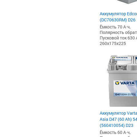
Аккумулятор Edcon
(DC70630RM) D26
Ёмкость 70 А·ч,
Полярность обратна
Пусковой ток 630 
260x175x225
Аккумулятор Varta
Asia D47 (60 Ah) 54
(560410054) D23
Ёмкость 60 А·ч,