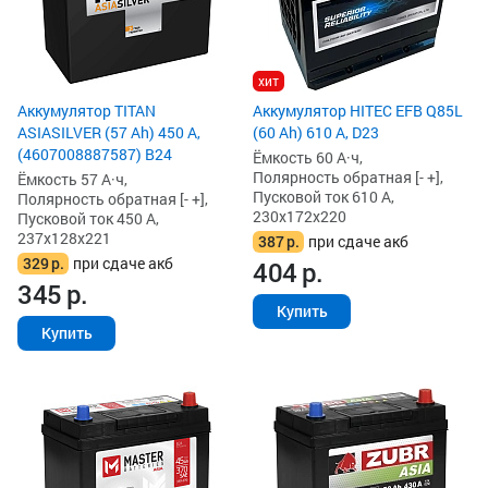
хит
Аккумулятор TITAN
Аккумулятор HITEC EFB Q85L
ASIASILVER (57 Ah) 450 А,
(60 Ah) 610 А, D23
(4607008887587) B24
Ёмкость 60 А·ч,
Полярность обратная [- +],
Ёмкость 57 А·ч,
Пусковой ток 610 А,
Полярность обратная [- +],
230x172x220
Пусковой ток 450 А,
237x128x221
387
р.
при сдаче акб
329
р.
при сдаче акб
404
р.
345
р.
Купить
Купить