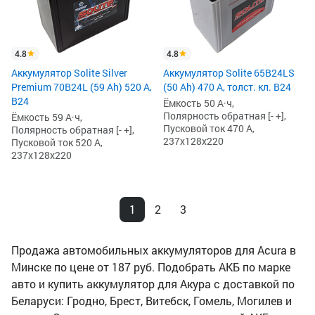
4.8
4.8
Аккумулятор Solite Silver
Аккумулятор Solite 65B24LS
Premium 70B24L (59 Ah) 520 А,
(50 Ah) 470 А, толст. кл. B24
B24
Ёмкость 50 А·ч,
Полярность обратная [- +],
Ёмкость 59 А·ч,
Пусковой ток 470 А,
Полярность обратная [- +],
237x128x220
Пусковой ток 520 А,
237x128x220
1
2
3
Продажа автомобильных аккумуляторов для Acura в
Минске по цене от 187 руб. Подобрать АКБ по марке
авто и купить аккумулятор для Акура с доставкой по
Беларуси: Гродно, Брест, Витебск, Гомель, Могилев и