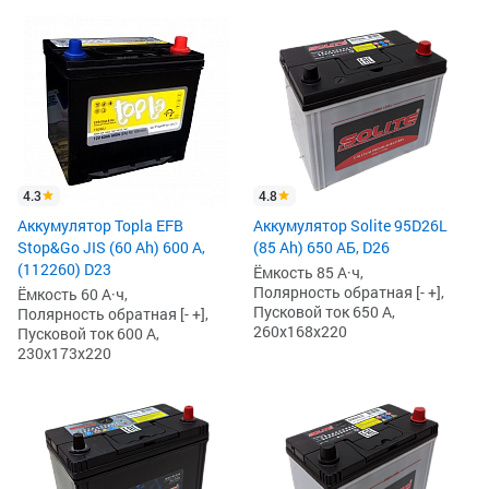
4.3
4.8
Аккумулятор Topla EFB
Аккумулятор Solite 95D26L
Stop&Go JIS (60 Ah) 600 А,
(85 Ah) 650 АБ, D26
(112260) D23
Ёмкость 85 А·ч,
Полярность обратная [- +],
Ёмкость 60 А·ч,
Пусковой ток 650 А,
Полярность обратная [- +],
260x168x220
Пусковой ток 600 А,
230x173x220