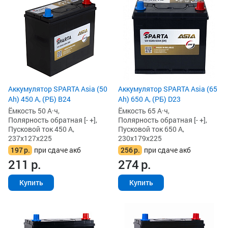
Аккумулятор SPARTA Asia (50
Аккумулятор SPARTA Asia (65
Ah) 450 А, (РБ) B24
Ah) 650 А, (РБ) D23
Ёмкость 50 А·ч,
Ёмкость 65 А·ч,
Полярность обратная [- +],
Полярность обратная [- +],
Пусковой ток 450 А,
Пусковой ток 650 А,
237x127x225
230x179x225
197
р.
при сдаче акб
256
р.
при сдаче акб
211
р.
274
р.
Купить
Купить