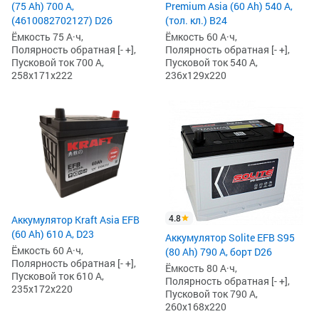
(75 Ah) 700 А,
Premium Asia (60 Ah) 540 А,
(4610082702127) D26
(тол. кл.) B24
Ёмкость 75 А·ч,
Ёмкость 60 А·ч,
Полярность обратная [- +],
Полярность обратная [- +],
Пусковой ток 700 А,
Пусковой ток 540 А,
258x171x222
236x129x220
4.8
Аккумулятор Kraft Asia EFB
(60 Ah) 610 А, D23
Аккумулятор Solite EFB S95
Ёмкость 60 А·ч,
(80 Ah) 790 А, борт D26
Полярность обратная [- +],
Ёмкость 80 А·ч,
Пусковой ток 610 А,
Полярность обратная [- +],
235x172x220
Пусковой ток 790 А,
260x168x220