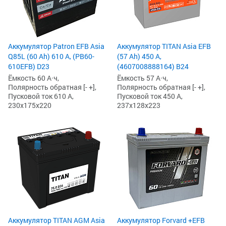
Аккумулятор Patron EFB Asia
Аккумулятор TITAN Asia EFB
Q85L (60 Ah) 610 А, (PB60-
(57 Ah) 450 А,
610EFB) D23
(4607008888164) B24
Ёмкость 60 А·ч,
Ёмкость 57 А·ч,
Полярность обратная [- +],
Полярность обратная [- +],
Пусковой ток 610 А,
Пусковой ток 450 А,
230x175x220
237x128x223
Аккумулятор TITAN AGM Asia
Аккумулятор Forvard +EFB