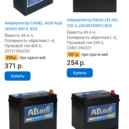
Аккумулятор Edcon (45 Ah)
Аккумулятор CAMEL AGM Asia
330 А, (DC45330RY) B24
(45Ah) 400 А, B24
Ёмкость 45 А·ч,
Ёмкость 45 А·ч,
Полярность обратная [- +],
Полярность обратная [- +],
Пусковой ток 330 А,
Пусковой ток 400 А,
238x129x227
237x128x220
241
р.
при сдаче акб
358
р.
при сдаче акб
254
р.
371
р.
Купить
Купить