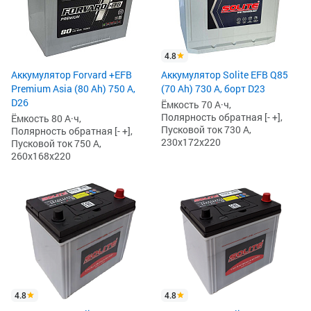
4.8
Аккумулятор Forvard +EFB
Аккумулятор Solite EFB Q85
Premium Asia (80 Ah) 750 А,
(70 Ah) 730 А, борт D23
D26
Ёмкость 70 А·ч,
Полярность обратная [- +],
Ёмкость 80 А·ч,
Пусковой ток 730 А,
Полярность обратная [- +],
230x172x220
Пусковой ток 750 А,
260x168x220
4.8
4.8