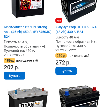
хит
Аккумулятор BYZON Strong
Аккумулятор HITEC 60B24L
Asia (45 Ah) 450 А, (BYZ450JS)
(48 Ah) 430 А, B24
B24
Ёмкость 48 А·ч,
Полярность обратная [- +],
Ёмкость 45 А·ч,
Пусковой ток 430 А,
Полярность обратная [- +],
237x128x222
Пусковой ток 450 А,
238x129x227
259
р.
при сдаче акб
189
р.
при сдаче акб
272
р.
202
р.
Купить
Купить