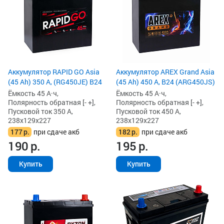
Аккумулятор RAPID GO Asia
Аккумулятор AREX Grand Asia
(45 Ah) 350 А, (RG450JE) B24
(45 Ah) 450 А, B24 (ARG450JS)
Ёмкость 45 А·ч,
Ёмкость 45 А·ч,
Полярность обратная [- +],
Полярность обратная [- +],
Пусковой ток 350 А,
Пусковой ток 450 А,
238x129x227
238x129x227
177
р.
при сдаче акб
182
р.
при сдаче акб
190
р.
195
р.
Купить
Купить