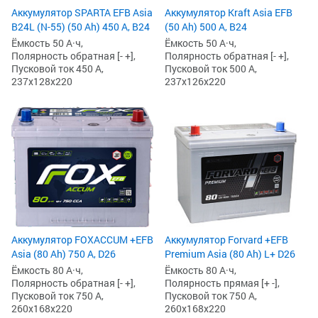
Аккумулятор SPARTA EFB Asia
Аккумулятор Kraft Asia EFB
B24L (N-55) (50 Ah) 450 А, B24
(50 Ah) 500 А, B24
Ёмкость 50 А·ч,
Ёмкость 50 А·ч,
Полярность обратная [- +],
Полярность обратная [- +],
Пусковой ток 450 А,
Пусковой ток 500 А,
237x128x220
237x126x220
Аккумулятор Forvard +EFB
Аккумулятор FOXACCUM +EFB
Premium Asia (80 Ah) L+ D26
Asia (80 Ah) 750 А, D26
Ёмкость 80 А·ч,
Ёмкость 80 А·ч,
Полярность прямая [+ -],
Полярность обратная [- +],
Пусковой ток 750 А,
Пусковой ток 750 А,
260x168x220
260x168x220