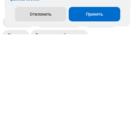
info@akkamulik.by
Отклонить
Принять
Доставка
Пункты выдачи
Магазины
Оплата
Безналичный расчет
Прием б/у акб
Информация
Отзывы
Контакты
© 2026. ООО «Аккамулик». 220056, Беларусь, г. Минск,
пр. Независимости, д.199.
УНП 192748524. Зарегистрирован в торговом реестре
№ 369712 от 01.03.2017