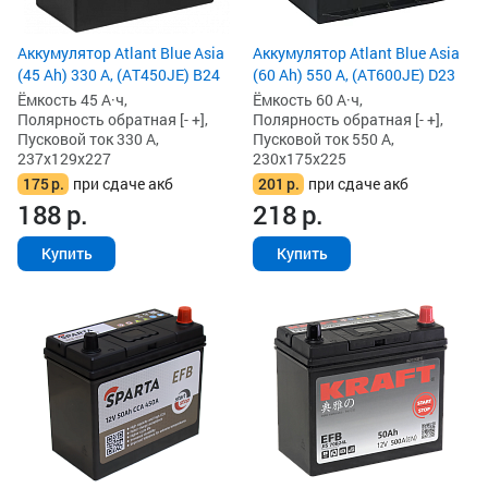
Аккумулятор Atlant Blue Asia
Аккумулятор Atlant Blue Asia
(45 Ah) 330 А, (AT450JE) B24
(60 Ah) 550 А, (AT600JE) D23
Ёмкость 45 А·ч,
Ёмкость 60 А·ч,
Полярность обратная [- +],
Полярность обратная [- +],
Пусковой ток 330 А,
Пусковой ток 550 А,
237x129x227
230x175x225
175
р.
при сдаче акб
201
р.
при сдаче акб
188
р.
218
р.
Купить
Купить