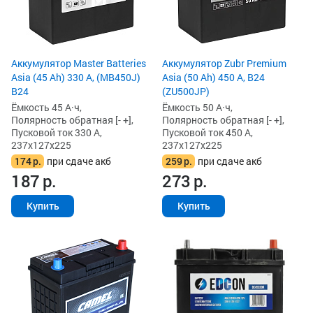
Аккумулятор Master Batteries
Аккумулятор Zubr Premium
Asia (45 Ah) 330 А, (MB450J)
Asia (50 Ah) 450 А, B24
B24
(ZU500JP)
Ёмкость 45 А·ч,
Ёмкость 50 А·ч,
Полярность обратная [- +],
Полярность обратная [- +],
Пусковой ток 330 А,
Пусковой ток 450 А,
237x127x225
237x127x225
174
р.
при сдаче акб
259
р.
при сдаче акб
187
р.
273
р.
Купить
Купить