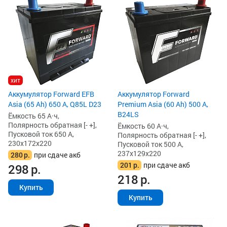
хит
Аккумулятор Forward EFB
Аккумулятор Forward
Asia (65 Ah) 650 А, Q85L D23
Premium Asia (60 Ah) 500 А,
B24LS
Ёмкость 65 А·ч,
Полярность обратная [- +],
Ёмкость 60 А·ч,
Пусковой ток 650 А,
Полярность обратная [- +],
230x172x220
Пусковой ток 500 А,
237x129x220
280
р.
при сдаче акб
201
р.
при сдаче акб
298
р.
218
р.
Купить
Купить