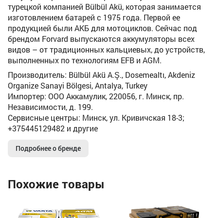
турецкой компанией Bülbül Akü, которая занимается
изготовлением батарей с 1975 года. Первой ее
продукцией были АКБ для мотоциклов. Сейчас под
брендом Forvard выпускаются аккумуляторы всех
видов – от традиционных кальциевых, до устройств,
выполненных по технологиям EFB и AGM.
Производитель: Bülbül Akü A.Ş., Dosemealtı, Akdeniz
Organize Sanayi Bölgesi, Antalya, Turkey
Импортер: ООО Аккамулик, 220056, г. Минск, пр.
Независимости, д. 199.
Сервисные центры: Минск, ул. Кривичская 18-3;
+375445129482 и другие
Подробнее о бренде
Похожие товары
4
Ак
(7