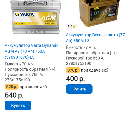
L3
Ём
По
Пу
5.0
27
Аккумулятор Decus золото (77
5
Ah) 850А, L3
5
Аккумулятор Varta Dynamic
Ёмкость 77 А·ч,
AGM A7 (70 Ah) 760A,
Полярность обратная [- +],
(570901076) L3
Пусковой ток 850 А,
278x175x190
Ёмкость 70 А·ч,
Полярность обратная [- +],
378
р.
при сдаче акб
Пусковой ток 760 А,
400
р.
278x175x190
620
р.
при сдаче акб
Купить
640
р.
Купить