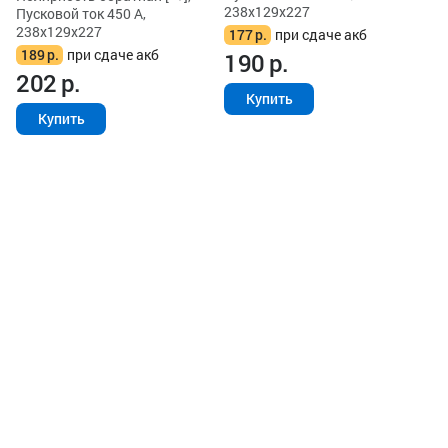
238x129x227
Пусковой ток 450 А,
238x129x227
177
р.
при сдаче акб
189
р.
при сдаче акб
190
р.
202
р.
Купить
Купить