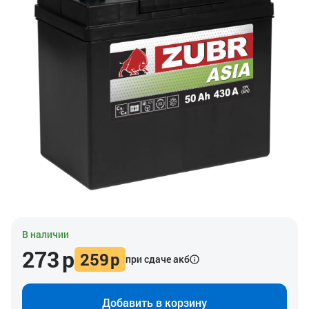
В наличии
273
р
259
р
при сдаче акб
Добавить в корзину