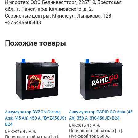
Импортер: ООО Белинвестторг, 225710, Брестская
обл., г. Пинск, пр-д Калиновского, д. 2.
Сервисные центры: Минск, ул. Лынькова, 123;
+375445506448
Похожие товары
Ак
As
Ём
По
Пу
23
2
2
Аккумулятор BYZON Strong
Аккумулятор RAPID GO Asia (45
Asia (45 Ah) 450 А, (BYZ450JS)
Ah) 350 А, (RG450JE) B24
B24
Ёмкость 45 А·ч,
Полярность обратная [- +],
Ёмкость 45 А·ч,
Пусковой ток 350 А,
Полярность обратная [- +],