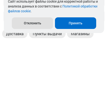
Telegram
Cайт использует файлы cookie для корректной работы и
анализа данных в соответствии с
Политикой обработки
файлов cookie
.
info@akkamulik.by
Отклонить
Принять
Доставка
Пункты выдачи
Магазины
Оплата
Безналичный расчет
Прием б/у акб
Информация
Отзывы
Контакты
© 2026. ООО «Аккамулик». 220056, Беларусь, г. Минск,
пр. Независимости, д.199.
УНП 192748524. Зарегистрирован в торговом реестре
№ 369712 от 01.03.2017