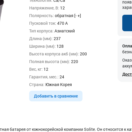
Технология:
Ca/Ca
появ
хара
Напряжение, В:
12
Полярность:
обратная [- +]
Пусковой ток:
470 А
Тип корпуса:
Азиатский
Длина (мм):
237
Опла
Ширина (мм):
128
безн
Высота корпуса акб (мм):
200
Оказ
Полная высота (мм):
220
акку
Вес, кг:
12
Дост
Гарантия, мес.:
24
Страна:
Южная Корея
Добавить в сравнение
тная батарея от южнокорейской компании Solite. Он относится к к