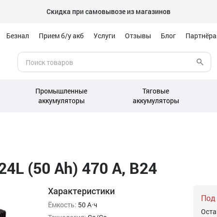
Скидка при самовывозе из магазинов
Безнал
Прием б/у акб
Услуги
Отзывы
Блог
Партнёр
Промышленные
Тяговые
аккумуляторы
аккумуляторы
4L (50 Ah) 470 А, B24
Характеристики
Под
Ёмкость:
50 А·ч
Оста