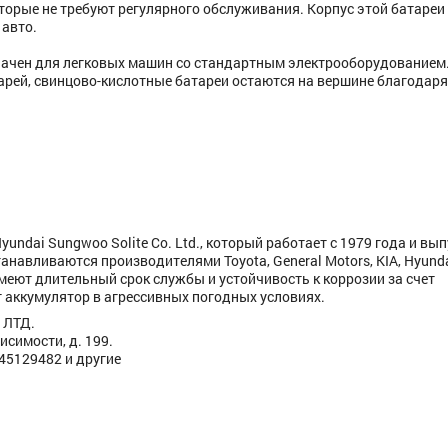
которые не требуют регулярного обслуживания. Корпус этой батареи
 авто.
начен для легковых машин со стандартным электрооборудованием
арей, свинцово-кислотные батареи остаются на вершине благодаря
undai Sungwoo Solite Co. Ltd., который работает с 1979 года и вып
танавливаются производителями Toyota, General Motors, KIA, Hyunda
Имеют длительный срок службы и устойчивость к коррозии за счет
аккумулятор в агрессивных погодных условиях.
 ЛТД.
исимости, д. 199.
445129482 и другие