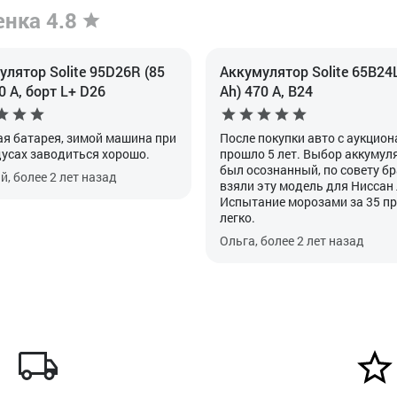
енка 4.8
лятор Solite 95D26R (85
Аккумулятор Solite 65B24L
0 А, борт L+ D26
Ah) 470 А, B24
я батарея, зимой машина при
После покупки авто с аукцион
дусах заводиться хорошо.
прошло 5 лет. Выбор аккумул
был осознанный, по совету б
, более 2 лет назад
взяли эту модель для Ниссан
Испытание морозами за 35 п
легко.
Ольга, более 2 лет назад