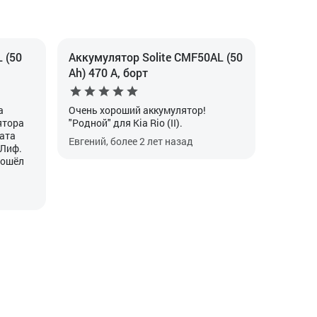
 (50
Аккумулятор Solite CMF50AL (50
Ah) 470 А, борт
а
Очень хороший аккумулятор!
ятора
"Родной" для Kia Rio (II).
рата
Евгений, более 2 лет назад
 Лиф.
рошёл