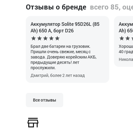
Отзывы о бренде
всего 85, оц
Аккумулятор Solite 95D26L (85
Аккуму
Ah) 650 А, борт D26
Ah) 65
Брал две батареи на грузовик.
Хороша
Пришли очень свежие, месяц с
40 гра
завода. Доверяю корейским АКБ,
Николай
предыдущие десять! лет
прослужили.
Дмитрий, более 2 лет назад
Все отзывы