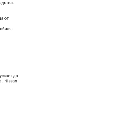
одства.
щают
мобиля;
ускает до
i, Nissan