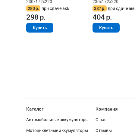
230x172x220
230x172x220
280
р.
при сдаче акб
387
р.
при сдаче ак
298
р.
404
р.
Купить
Купить
Каталог
Компания
Автомобильные аккумуляторы
О нас
Мотоциклетные аккумуляторы
Отзывы