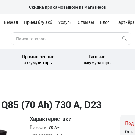
Скидка при самовывозе из магазинов
Безнал
Прием б/у акб
Услуги
Отзывы
Блог
Партнёр
Промышленные
Тяговые
аккумуляторы
аккумуляторы
Q85 (70 Ah) 730 А, D23
Характеристики
Под
Ёмкость:
70 А·ч
Оста