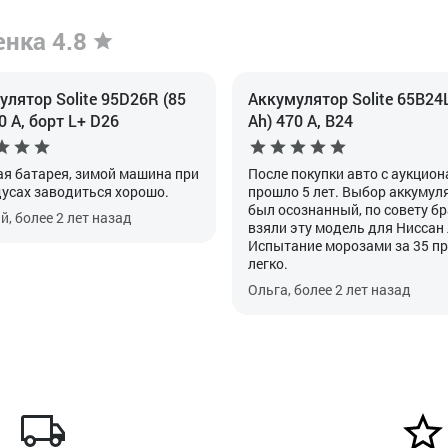
енка 4.8
лятор Solite 95D26R (85
Аккумулятор Solite 65B24L
0 А, борт L+ D26
Ah) 470 А, B24
я батарея, зимой машина при
После покупки авто с аукцион
дусах заводиться хорошо.
прошло 5 лет. Выбор аккумул
был осознанный, по совету б
, более 2 лет назад
взяли эту модель для Ниссан
Испытание морозами за 35 п
легко.
Ольга, более 2 лет назад