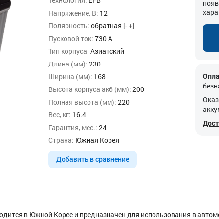
Технология:
EFB
появ
хара
Напряжение, В:
12
Полярность:
обратная [- +]
Пусковой ток:
730 А
Тип корпуса:
Азиатский
Длина (мм):
230
Опла
Ширина (мм):
168
безн
Высота корпуса акб (мм):
200
Оказ
Полная высота (мм):
220
акку
Вес, кг:
16.4
Дост
Гарантия, мес.:
24
Страна:
Южная Корея
Добавить в сравнение
зводится в Южной Корее и предназначен для использования в автом