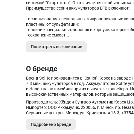
системой "Старт-стоп". Он отличается от обычных к
Преимущества серии аккумуляторов EFB включают:
- использование специальных микроволоконных кон
пластины от сульфатации;
- наличие специальных воронок в корпусе, которые 
- сохранение емкост...
Посмотреть все описание
О бренде
Бренд Solite производится в Южной Корее на заводе Hy
7.3 млн. аккумуляторов в год. Аккумуляторы Solite ус
и Honda на автомобили при их выпуске с конвейера. 
высококачественных материалов, которые защищают 
Производитель: Хёндаи Сунгвоо Аутомотив Корея Цо.
Импортер: ООО Аккамулик, 220056, г. Минск, пр. Незав
Сервисные центры: Минск, ул. Кривичская 18-3; +375
Подробнее о бренде