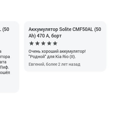
 (50
Аккумулятор Solite CMF50AL (50
Ah) 470 А, борт
а
Очень хороший аккумулятор!
ятора
"Родной" для Kia Rio (II).
рата
Евгений, более 2 лет назад
 Лиф.
рошёл