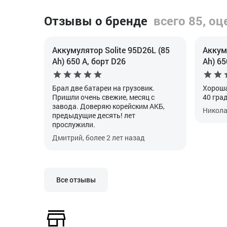
Отзывы о бренде
всего 85, оц
Аккумулятор Solite 95D26L (85
Аккуму
Ah) 650 А, борт D26
Ah) 65
Брал две батареи на грузовик.
Хороша
Пришли очень свежие, месяц с
40 гра
завода. Доверяю корейским АКБ,
Николай
предыдущие десять! лет
прослужили.
Дмитрий, более 2 лет назад
Все отзывы