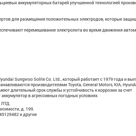
альциевых аккумуляторных батарей улучшенной технологией произв
вертов для размещения положительных электродов, которые защи
обеспечивают перемешивание электролита во время движения авто
undai Sungwoo Solite Co. Ltd., который работает с 1979 года и вып
танавливаются производителями Toyota, General Motors, KIA, Hyunda
Имеют длительный срок службы и устойчивость к коррозии за счет
аккумулятор в агрессивных погодных условиях.
 ЛТД.
исимости, д. 199.
445129482 и другие