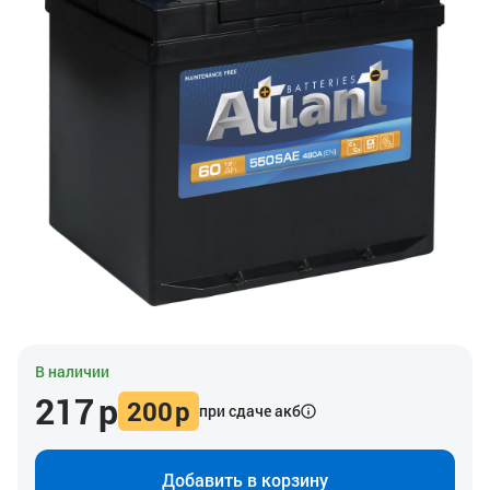
В наличии
217
р
200
р
при сдаче акб
Добавить в корзину