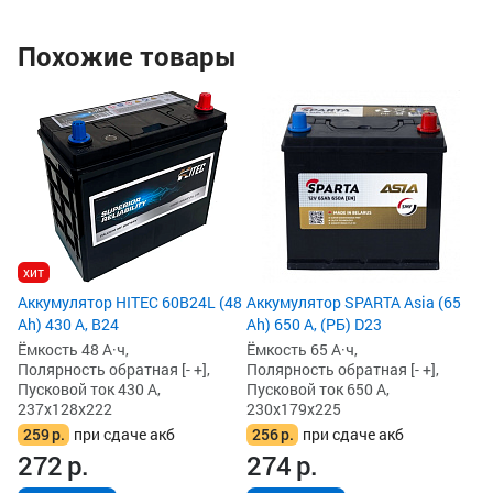
Похожие товары
хит
Аккумулятор HITEC 60B24L (48
Аккумулятор SPARTA Asia (65
Ah) 430 А, B24
Ah) 650 А, (РБ) D23
Ёмкость 48 А·ч,
Ёмкость 65 А·ч,
Полярность обратная [- +],
Полярность обратная [- +],
Пусковой ток 430 А,
Пусковой ток 650 А,
237x128x222
230x179x225
259
р.
при сдаче акб
256
р.
при сдаче акб
272
р.
274
р.