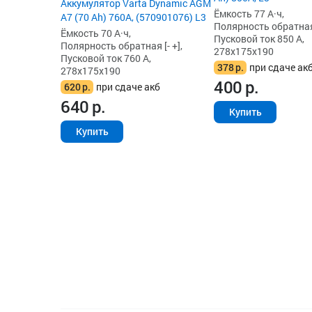
Аккумулятор Varta Dynamic AGM
Ёмкость 77 А·ч,
A7 (70 Ah) 760A, (570901076) L3
Полярность обратная 
Ёмкость 70 А·ч,
Пусковой ток 850 А,
Полярность обратная [- +],
278x175x190
Пусковой ток 760 А,
378
р.
при сдаче ак
278x175x190
400
р.
620
р.
при сдаче акб
640
р.
Купить
Купить