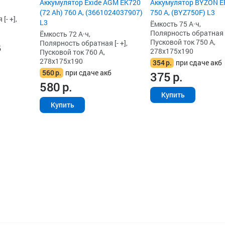
Аккумулятор Exide AGM EK720
Аккумулятор BYZON EF
(72 Ah) 760 А, (3661024037907)
750 А, (BYZ750F) L3
[- +],
L3
Ёмкость 75 А·ч,
Полярность обратная [-
Ёмкость 72 А·ч,
Пусковой ток 750 А,
Полярность обратная [- +],
б
278x175x190
Пусковой ток 760 А,
278x175x190
354
р.
при сдаче акб
560
р.
при сдаче акб
375
р.
580
р.
Купить
Купить