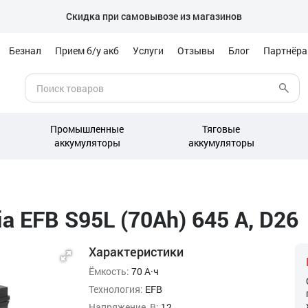
Скидка при самовывозе из магазинов
Безнал
Прием б/у акб
Услуги
Отзывы
Блог
Партнёр
Промышленные
Тяговые
аккумуляторы
аккумуляторы
 EFB S95L (70Ah) 645 А, D26
Характеристики
Ёмкость:
70 А·ч
Технология:
EFB
Напряжение, В:
12