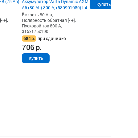
B (75 Ah)
Аккумулятор Varta Dynamic AGM
Купить
A6 (80 Ah) 800 А, (580901080) L4
Ёмкость 80 А·ч,
 +],
Полярность обратная [- +],
Пусковой ток 800 А,
315x175x190
684
р.
при сдаче акб
706
р.
Купить