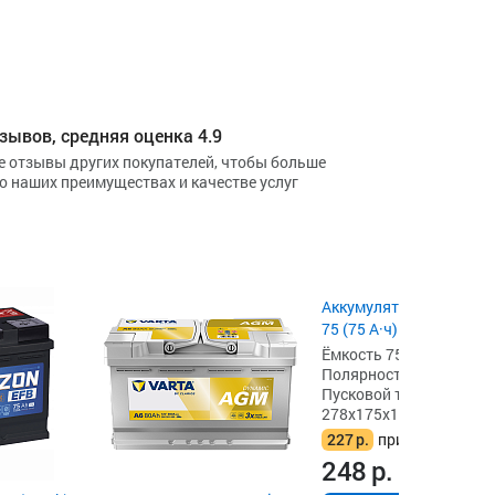
зывов, средняя оценка 4.9
е отзывы других покупателей, чтобы больше
 о наших преимуществах и качестве услуг
Аккумулятор Eurostart B
75 (75 А·ч) 680 А, L3
Ёмкость 75 А·ч,
Полярность обратная [- 
Пусковой ток 680 А,
278x175x190
227
р.
при сдаче акб
248
р.