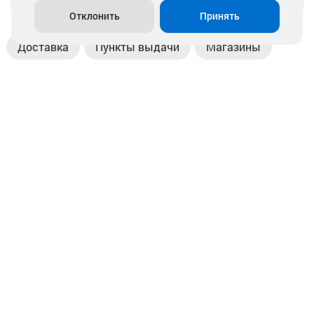
Отклонить
Принять
Доставка
Пункты выдачи
Магазины
Оплата
Безналичный расчет
Прием б/у акб
Информация
Отзывы
Контакты
© 2026. ООО «Аккамулик». 220056, Беларусь, г. Минск,
пр. Независимости, д.199.
УНП 192748524. Зарегистрирован в торговом реестре
№ 369712 от 01.03.2017