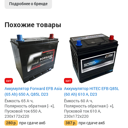
Подробнее о бренде
Похожие товары
хит
хит
Аккумулятор Forward EFB Asia
Аккумулятор HITEC EFB Q85L
(65 Ah) 650 А, Q85L D23
(60 Ah) 610 А, D23
Ёмкость 65 А·ч,
Ёмкость 60 А·ч,
Полярность обратная [- +],
Полярность обратная [- +],
Пусковой ток 650 А,
Пусковой ток 610 А,
230x172x220
230x172x220
280
р.
при сдаче акб
387
р.
при сдаче акб