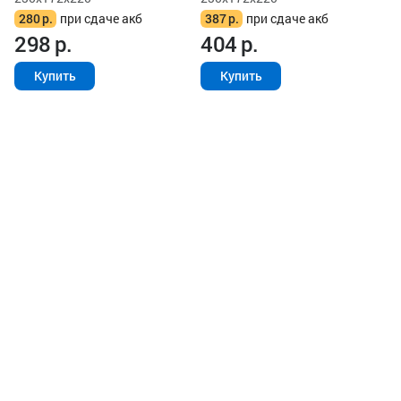
280
р.
при сдаче акб
387
р.
при сдаче акб
298
р.
404
р.
Купить
Купить