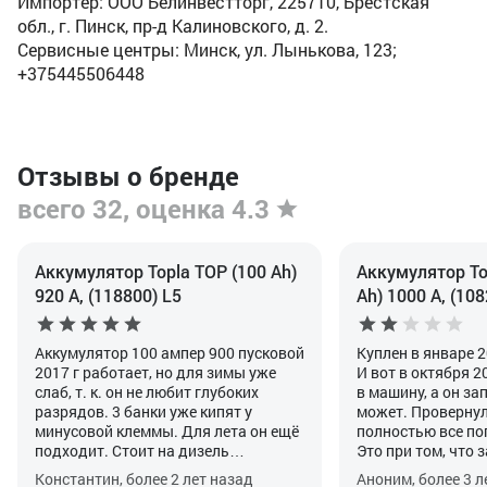
Импортер: ООО Белинвестторг, 225710, Брестская
обл., г. Пинск, пр-д Калиновского, д. 2.
Сервисные центры: Минск, ул. Лынькова, 123;
+375445506448
Отзывы о бренде
всего 32, оценка 4.3
Аккумулятор Topla TOP (100 Ah)
Аккумулятор Top
920 А, (118800) L5
Ah) 1000 А, (108
Аккумулятор 100 ампер 900 пусковой
Куплен в январе 2
2017 г работает, но для зимы уже
И вот в октября 2
слаб, т. к. он не любит глубоких
в машину, а он зап
разрядов. 3 банки уже кипят у
может. Провернул 
минусовой клеммы. Для лета он ещё
полностью все по
подходит. Стоит на дизель
Это при том, что 
автомобиль Мерседес спринтер
генератора точно
Константин, более 2 лет назад
Аноним, более 3 л