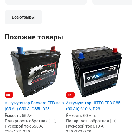
2001г. Гарантия была, когда
вольтметром, дос
покупал, 3 года. Не любит глубоких
длинные поездки п
разрядов. Почаще его нужно на
аккумулятор прос
зарядку домашнюю, чтоб работал на
ну никак не мог.
Все отзывы
отлично.
Попробовал поста
он заряд не берет
говорит, что акк
Похожие товары
индикатор на сам
говорит тоже сам
Но оставил на за
поддержки. Часов
запустить авто.
Сдать по гарантии
потерялся гарант
он неладен.
хит
хит
Аккумулятор Forward EFB Asia
Аккумулятор HITEC EFB Q85L
(65 Ah) 650 А, Q85L D23
(60 Ah) 610 А, D23
Ёмкость 65 А·ч,
Ёмкость 60 А·ч,
Полярность обратная [- +],
Полярность обратная [- +],
Пусковой ток 650 А,
Пусковой ток 610 А,
230x172x220
230x172x220