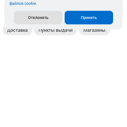
файлов cookie
.
info@akkamulik.by
Отклонить
Принять
Доставка
Пункты выдачи
Магазины
Оплата
Безналичный расчет
Прием б/у акб
Информация
Отзывы
Контакты
© 2026. ООО «Аккамулик». 220056, Беларусь, г. Минск,
пр. Независимости, д.199.
УНП 192748524. Зарегистрирован в торговом реестре
№ 369712 от 01.03.2017