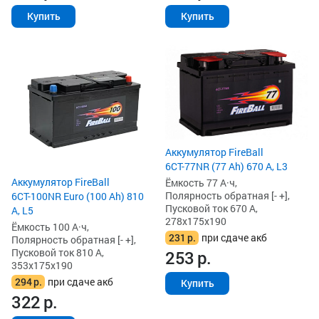
Купить
Купить
Аккумулятор FireBall
6СТ-77NR (77 Ah) 670 А, L3
Аккумулятор FireBall
Ёмкость 77 А·ч,
Полярность обратная [- +],
6СТ-100NR Euro (100 Ah) 810
Пусковой ток 670 А,
А, L5
278x175x190
Ёмкость 100 А·ч,
231
р.
при сдаче акб
Полярность обратная [- +],
Пусковой ток 810 А,
253
р.
353x175x190
294
р.
при сдаче акб
Купить
322
р.