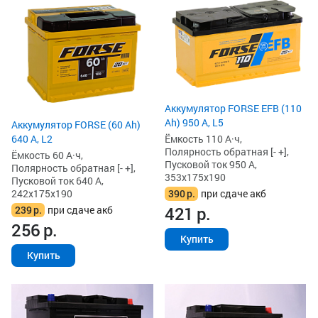
Аккумулятор FORSE EFB (110
Ah) 950 А, L5
Аккумулятор FORSE (60 Ah)
640 А, L2
Ёмкость 110 А·ч,
Полярность обратная [- +],
Ёмкость 60 А·ч,
Пусковой ток 950 А,
Полярность обратная [- +],
353x175x190
Пусковой ток 640 А,
242x175x190
390
р.
при сдаче акб
421
р.
239
р.
при сдаче акб
256
р.
Купить
Купить