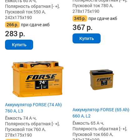
Ёмкость 60 А·ч,
Пусковой ток 780 А,
Полярность обратная [- +],
278x175x190
Пусковой ток 550 А,
242x175x190
345
р.
при сдаче акб
266
р.
при сдаче акб
367
р.
283
р.
Купить
Купить
Аккумулятор FORSE (74 Ah)
Аккумулятор FORSE (65 Ah)
760 А, L3
660 А, L2
Ёмкость 74 А·ч,
Ёмкость 65 А·ч,
Полярность обратная [- +],
Полярность обратная [- +],
Пусковой ток 760 А,
Пусковой ток 660 А,
278x175x190
242x175x190