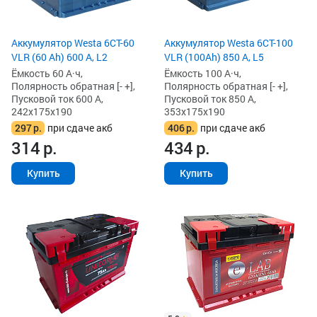
Аккумулятор Westa 6СТ-60
Аккумулятор Westa 6СТ-100
VLR (60 Ah) 600 А, L2
VLR (100Ah) 850 А, L5
Ёмкость 60 А·ч,
Ёмкость 100 А·ч,
Полярность обратная [- +],
Полярность обратная [- +],
Пусковой ток 600 А,
Пусковой ток 850 А,
242x175x190
353x175x190
297
р.
при сдаче акб
406
р.
при сдаче акб
314
р.
434
р.
Купить
Купить