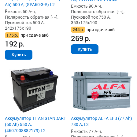
Ah) 500 А, (SPA60-3-R) L2
Ёмкость 90 А·ч,
Ёмкость 60 А·ч,
Полярность обратная [- +],
Полярность обратная [- +],
Пусковой ток 750 А,
Пусковой ток 500 А,
353x175x190
242x175x190
244
р.
при сдаче акб
175
р.
при сдаче акб
269
р.
192
р.
Купить
Купить
Аккумулятор TITAN STANDART
Аккумулятор ALFA EFB (77 Ah)
(60 Ah) 550 А,
780 А, L3
(4607008882179) L2
Ёмкость 77 А·ч,
Полярность обратная [- +],