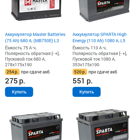
Аккумулятор Master Batteries
Аккумулятор SPARTA High
(75 Ah) 680 А, (MB750E) L3
Energy (110 Ah) 1080 А, L5
Ёмкость 75 А·ч,
Ёмкость 110 А·ч,
Полярность обратная [- +],
Полярность обратная [- +],
Пусковой ток 680 А,
Пусковой ток 1080 А,
278x175x190
353x175x190
254
р.
при сдаче акб
520
р.
при сдаче акб
275
р.
551
р.
Купить
Купить