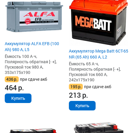
Аккумулятор ALFA EFB (100
Ah) 980 А, L5
Аккумулятор Mega Batt 6CT-65
Ёмкость 100 А·ч,
NR (65 Ah) 660 А, L2
Полярность обратная [- +],
Ёмкость 65 А·ч,
Пусковой ток 980 А,
Полярность обратная [- +],
353x175x190
Пусковой ток 660 А,
436
р.
при сдаче акб
242x175x190
464
р.
195
р.
при сдаче акб
213
р.
Купить
Купить