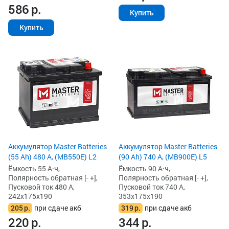
586
р.
Купить
Купить
Аккумулятор Master Batteries
Аккумулятор Master Batteries
(55 Ah) 480 А, (MB550E) L2
(90 Ah) 740 А, (MB900E) L5
Ёмкость 55 А·ч,
Ёмкость 90 А·ч,
Полярность обратная [- +],
Полярность обратная [- +],
Пусковой ток 480 А,
Пусковой ток 740 А,
242x175x190
353x175x190
205
р.
при сдаче акб
319
р.
при сдаче акб
220
р.
344
р.