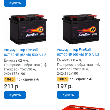
Купить
Аккумулятор FireBall
Аккумулятор FireBall
6СТ-60NR (60 Ah) 510 А, L2
6СТ-62NR (62 Ah) 530 А, L2
Ёмкость 60 А·ч,
Ёмкость 62 А·ч,
Полярность обратная [- +],
Полярность обратная [- +],
Пусковой ток 510 А,
Пусковой ток 530 А,
242x175x190
242x175x190
180
р.
при сдаче акб
194
р.
при сдаче акб
197
р.
211
р.
Купить
Купить