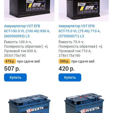
Аккумулятор VST EFB
Аккумулятор VST EFB
6СТ-75.0 VL (75 Ah) 710 А,
6СТ-100.0 VL (100 Ah) 930 А,
(575500071) L3
(600500093) L5
Ёмкость 75 А·ч,
Ёмкость 100 А·ч,
Полярность обратная [- +],
Полярность обратная [- +],
Пусковой ток 710 А,
Пусковой ток 930 А,
278x175x190
353x175x190
399
р.
при сдаче акб
479
р.
при сдаче акб
420
р.
507
р.
Купить
Купить