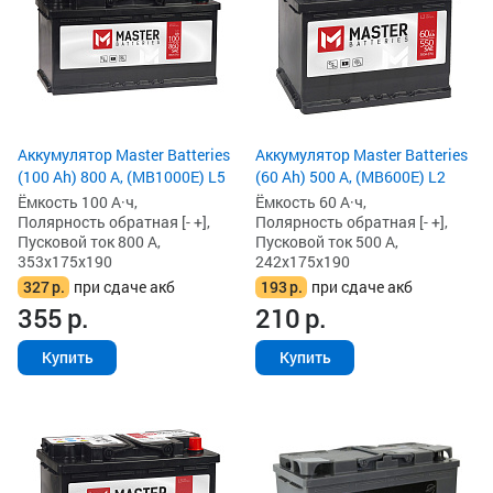
Аккумулятор Master Batteries
Аккумулятор Master Batteries
(100 Ah) 800 А, (MB1000E) L5
(60 Ah) 500 А, (MB600E) L2
Ёмкость 100 А·ч,
Ёмкость 60 А·ч,
Полярность обратная [- +],
Полярность обратная [- +],
Пусковой ток 800 А,
Пусковой ток 500 А,
353x175x190
242x175x190
327
р.
при сдаче акб
193
р.
при сдаче акб
355
р.
210
р.
Купить
Купить