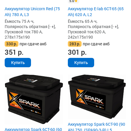
5.0
Аккумулятор Unicorn Red (75
Аккумулятор E-lab 6СТ-65 (65
Ah) 780 А, L3
Ah) 620 А, L2
Ёмкость 75 А·ч,
Ёмкость 65 А·ч,
Полярность обратная [- +],
Полярность обратная [- +],
Пусковой ток 780 А,
Пусковой ток 620 А,
278x175x190
242x175x190
330
р.
при сдаче акб
283
р.
при сдаче акб
351
р.
301
р.
Купить
Купить
Аккумулятор Spark 6СТ-90 (90
Аккумулятор Spark 6СТ-60 (60
Ah) 750, (SPA90-3-R) L5