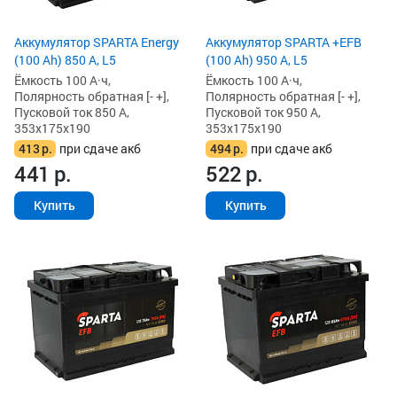
Аккумулятор SPARTA Energy
Аккумулятор SPARTA +EFB
(100 Ah) 850 А, L5
(100 Ah) 950 А, L5
Ёмкость 100 А·ч,
Ёмкость 100 А·ч,
Полярность обратная [- +],
Полярность обратная [- +],
Пусковой ток 850 А,
Пусковой ток 950 А,
353x175x190
353x175x190
413
р.
при сдаче акб
494
р.
при сдаче акб
441
р.
522
р.
Купить
Купить