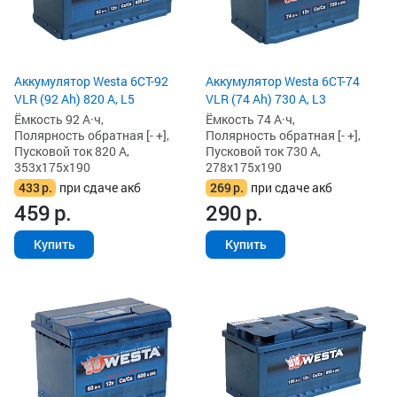
Аккумулятор Westa 6СТ-92
Аккумулятор Westa 6СТ-74
VLR (92 Ah) 820 А, L5
VLR (74 Ah) 730 А, L3
Ёмкость 92 А·ч,
Ёмкость 74 А·ч,
Полярность обратная [- +],
Полярность обратная [- +],
Пусковой ток 820 А,
Пусковой ток 730 А,
353x175x190
278x175x190
433
р.
при сдаче акб
269
р.
при сдаче акб
459
р.
290
р.
Купить
Купить