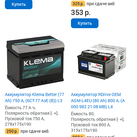
325
р.
при сдаче акб
Купить
353
р.
Купить
Аккумулятор Klema Better (77
Аккумулятор RDrive OEM
Ah) 750 А, (6СТ-77 АзЕ (B)) L3
AGM-L4EU (80 Ah) 800 А, (A
000 982 21 08 MB) L4
Ёмкость 77 А·ч,
Полярность обратная [- +],
Ёмкость 80,
Пусковой ток 750 А,
Полярность обратная [- +],
278x175x190
Пусковой ток 800 А,
315x175x190
250
р.
при сдаче акб