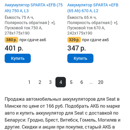
Аккумулятор SPARTA +EFB (75
Аккумулятор SPARTA +EFB
Ah) 750 А, L3
(65 Ah) 670 А, L2
Ёмкость 75 А·ч,
Ёмкость 65 А·ч,
Полярность обратная [- +],
Полярность обратная [- +],
Пусковой ток 750 А,
Пусковой ток 670 А,
278x175x190
242x175x190
380
р.
при сдаче акб
329
р.
при сдаче акб
401
р.
347
р.
Купить
Купить
1
2
3
4
5
6
20
...
Продажа автомобильных аккумуляторов для Seat в
Минске по цене от 166 руб. Подобрать АКБ по марке
авто и купить аккумулятор для Seat с доставкой по
Беларуси: Гродно, Брест, Витебск, Гомель, Могилев и
другие. Скидки и акции при покупке, старый АКБ в