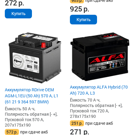
903
р.
при сдаче акб
272
р.
925
р.
Купить
Купить
Аккумулятор ALFA Hybrid (70
Аккумулятор RDrive OEM
Ah) 720 А, L3
AGM-L1EU (50 Ah) 570 А, L1
Ёмкость 70 А·ч,
(61 21 9 364 597 BMW)
Полярность обратная [- +],
Ёмкость 50 А·ч,
Пусковой ток 720 А,
Полярность обратная [- +],
278x175x190
Пусковой ток 570 А,
251
р.
при сдаче акб
207x175x190
271
р.
572
р.
при сдаче акб