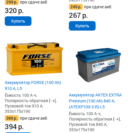
299
р.
при сдаче акб
249
р.
при сдаче акб
320
р.
267
р.
Купить
Купить
Аккумулятор FORSE (100 Ah)
910 А, L5
Аккумулятор AKTEX EXTRA
Ёмкость 100 А·ч,
Полярность обратная [- +],
Premium (100 Ah) 840 А,
Пусковой ток 910 А,
(ATEXP100-3-R) L5
353x175x190
Ёмкость 100 А·ч,
366
р.
при сдаче акб
Полярность обратная [- +],
Пусковой ток 840 А,
394
р.
353x175x190