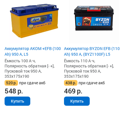
6С
Ём
По
Пу
35
5
5
Аккумулятор AKOM +EFB (100
Аккумулятор BYZON EFB (110
Ah) 950 А, L5
Ah) 950 А, (BYZ1100F) L5
Ёмкость 100 А·ч,
Ёмкость 110 А·ч,
Полярность обратная [- +],
Полярность обратная [- +],
Пусковой ток 950 А,
Пусковой ток 950 А,
353x175x190
353x175x190
520
р.
при сдаче акб
438
р.
при сдаче акб
548
р.
469
р.
Купить
Купить