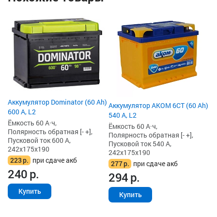
Ак
Dy
(5
Ём
По
Пу
24
2
3
Аккумулятор Dominator (60 Ah)
Аккумулятор AKOM 6СТ (60 Ah)
600 А, L2
540 А, L2
Ёмкость 60 А·ч,
Ёмкость 60 А·ч,
Полярность обратная [- +],
Полярность обратная [- +],
Пусковой ток 600 А,
Пусковой ток 540 А,
242x175x190
242x175x190
223
р.
при сдаче акб
277
р.
при сдаче акб
240
р.
294
р.
Купить
Купить