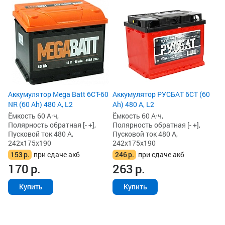
Ак
Ah
Ём
По
Пу
24
1
1
Аккумулятор Mega Batt 6CT-60
Аккумулятор РУСБАТ 6СТ (60
NR (60 Ah) 480 А, L2
Ah) 480 А, L2
Ёмкость 60 А·ч,
Ёмкость 60 А·ч,
Полярность обратная [- +],
Полярность обратная [- +],
Пусковой ток 480 А,
Пусковой ток 480 А,
242x175x190
242x175x190
153
р.
при сдаче акб
246
р.
при сдаче акб
170
р.
263
р.
Купить
Купить