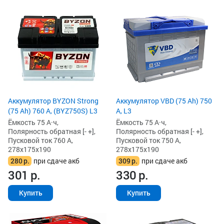
Аккумулятор BYZON Strong
Аккумулятор VBD (75 Ah) 750
(75 Ah) 760 А, (BYZ750S) L3
А, L3
Ёмкость 75 А·ч,
Ёмкость 75 А·ч,
Полярность обратная [- +],
Полярность обратная [- +],
Пусковой ток 760 А,
Пусковой ток 750 А,
278x175x190
278x175x190
280
р.
при сдаче акб
309
р.
при сдаче акб
301
р.
330
р.
Купить
Купить