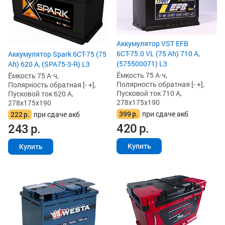
Аккумулятор VST EFB
6СТ-75.0 VL (75 Ah) 710 А,
Аккумулятор Spark 6СТ-75 (75
(575500071) L3
Ah) 620 А, (SPA75-3-R) L3
Ёмкость 75 А·ч,
Ёмкость 75 А·ч,
Полярность обратная [- +],
Полярность обратная [- +],
Пусковой ток 710 А,
Пусковой ток 620 А,
278x175x190
278x175x190
399
р.
при сдаче акб
222
р.
при сдаче акб
420
р.
243
р.
Купить
Купить