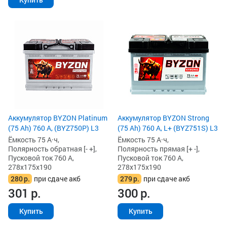
Аккумулятор BYZON Platinum
Аккумулятор BYZON Strong
(75 Ah) 760 А, (BYZ750P) L3
(75 Ah) 760 А, L+ (BYZ751S) L3
Ёмкость 75 А·ч,
Ёмкость 75 А·ч,
Полярность обратная [- +],
Полярность прямая [+ -],
Пусковой ток 760 А,
Пусковой ток 760 А,
278x175x190
278x175x190
280
р.
при сдаче акб
279
р.
при сдаче акб
301
р.
300
р.
Купить
Купить