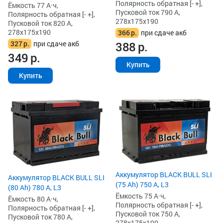
Полярность обратная [- +],
Ёмкость 77 А·ч,
Пусковой ток 790 А,
Полярность обратная [- +],
278x175x190
Пусковой ток 820 А,
278x175x190
366
р.
при сдаче акб
327
р.
при сдаче акб
388
р.
349
р.
Купить
Купить
Аккумулятор BLACK BULL SLI
Аккумулятор BLACK BULL SLI
(75 Ah) 750 А, L3
(80 Ah) 780 А, L3
Ёмкость 75 А·ч,
Ёмкость 80 А·ч,
Полярность обратная [- +],
Полярность обратная [- +],
Пусковой ток 750 А,
Пусковой ток 780 А,
278x175x190