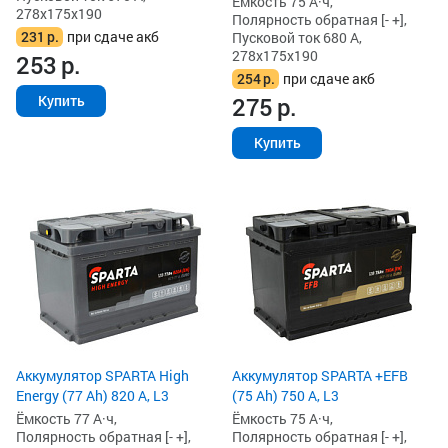
Ёмкость 75 А·ч,
278x175x190
Полярность обратная [- +],
231
р.
при сдаче акб
Пусковой ток 680 А,
278x175x190
253
р.
254
р.
при сдаче акб
275
р.
Купить
Купить
Аккумулятор SPARTA High
Аккумулятор SPARTA +EFB
Energy (77 Ah) 820 А, L3
(75 Ah) 750 А, L3
Ёмкость 77 А·ч,
Ёмкость 75 А·ч,
Полярность обратная [- +],
Полярность обратная [- +],