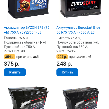
Аккумулятор BYZON EFB (75
Аккумулятор Eurostart Blue
Ah) 750 А, (BYZ750F) L3
6CT-75 (75 А·ч) 680 А, L3
Ёмкость 75 А·ч,
Ёмкость 75 А·ч,
Полярность обратная [- +],
Полярность обратная [- +],
Пусковой ток 750 А,
Пусковой ток 680 А,
278x175x190
278x175x190
354
р.
при сдаче акб
227
р.
при сдаче акб
375
р.
248
р.
Купить
Купить