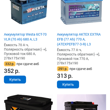
Аккумулятор Westa 6СТ-70
Аккумулятор AKTEX EXTRA
VLR (70 Ah) 680 А, L3
EFB (77 Ah) 770 А,
(ATEXPEFB77-3-R) L3
Ёмкость 70 А·ч,
Полярность обратная [- +],
Ёмкость 77 А·ч,
Пусковой ток 680 А,
Полярность обратная [- +],
278x175x190
Пусковой ток 770 А,
278x175x190
332
р.
при сдаче акб
291
р.
при сдаче акб
352
р.
313
р.
Купить
Купить