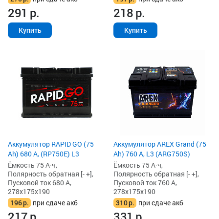
291
р.
218
р.
Купить
Купить
Аккумулятор RAPID GO (75
Аккумулятор AREX Grand (75
Ah) 680 А, (RP750E) L3
Ah) 760 А, L3 (ARG750S)
Ёмкость 75 А·ч,
Ёмкость 75 А·ч,
Полярность обратная [- +],
Полярность обратная [- +],
Пусковой ток 680 А,
Пусковой ток 760 А,
278x175x190
278x175x190
196
р.
при сдаче акб
310
р.
при сдаче акб
217
р.
331
р.