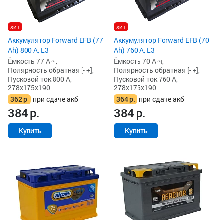
хит
хит
Аккумулятор Forward EFB (77
Аккумулятор Forward EFB (70
Ah) 800 А, L3
Ah) 760 А, L3
Ёмкость 77 А·ч,
Ёмкость 70 А·ч,
Полярность обратная [- +],
Полярность обратная [- +],
Пусковой ток 800 А,
Пусковой ток 760 А,
278x175x190
278x175x190
362
р.
при сдаче акб
364
р.
при сдаче акб
384
р.
384
р.
Купить
Купить