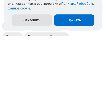
анализа данных в соответствии с
Политикой обработки
файлов cookie
.
info@akkamulik.by
Отклонить
Принять
Доставка
Пункты выдачи
Магазины
Оплата
Безналичный расчет
Прием б/у акб
Информация
Отзывы
Контакты
© 2026. ООО «Аккамулик». 220056, Беларусь, г. Минск,
пр. Независимости, д.199.
УНП 192748524. Зарегистрирован в торговом реестре
№ 369712 от 01.03.2017