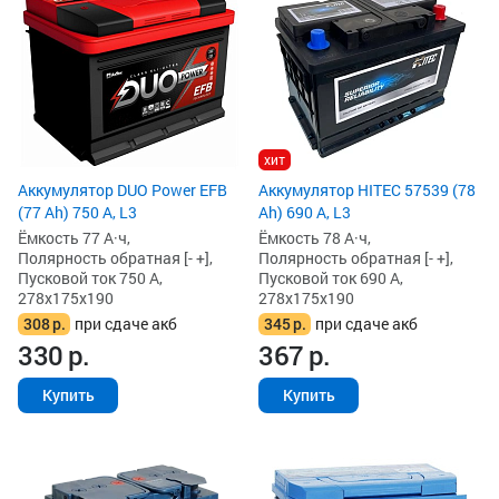
хит
Аккумулятор DUO Power EFB
Аккумулятор HITEC 57539 (78
(77 Ah) 750 А, L3
Ah) 690 А, L3
Ёмкость 77 А·ч,
Ёмкость 78 А·ч,
Полярность обратная [- +],
Полярность обратная [- +],
Пусковой ток 750 А,
Пусковой ток 690 А,
278x175x190
278x175x190
308
р.
при сдаче акб
345
р.
при сдаче акб
330
р.
367
р.
Купить
Купить