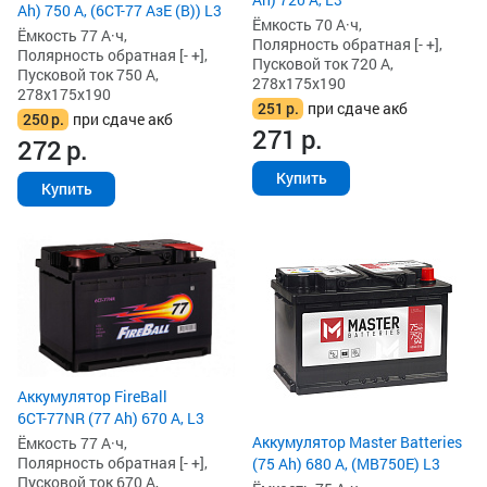
Ah) 750 А, (6СТ-77 АзЕ (B)) L3
Ёмкость 70 А·ч,
Ёмкость 77 А·ч,
Полярность обратная [- +],
Полярность обратная [- +],
Пусковой ток 720 А,
Пусковой ток 750 А,
278x175x190
278x175x190
251
р.
при сдаче акб
250
р.
при сдаче акб
271
р.
272
р.
Купить
Купить
Аккумулятор FireBall
6СТ-77NR (77 Ah) 670 А, L3
Аккумулятор Master Batteries
Ёмкость 77 А·ч,
Полярность обратная [- +],
(75 Ah) 680 А, (MB750E) L3
Пусковой ток 670 А,