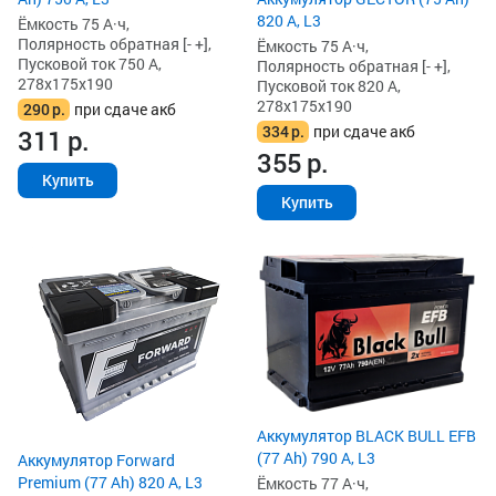
820 А, L3
Ёмкость 75 А·ч,
Полярность обратная [- +],
Ёмкость 75 А·ч,
Пусковой ток 750 А,
Полярность обратная [- +],
278x175x190
Пусковой ток 820 А,
278x175x190
290
р.
при сдаче акб
334
р.
при сдаче акб
311
р.
355
р.
Купить
Купить
Аккумулятор BLACK BULL EFB
(77 Ah) 790 А, L3
Аккумулятор Forward
Premium (77 Ah) 820 А, L3
Ёмкость 77 А·ч,