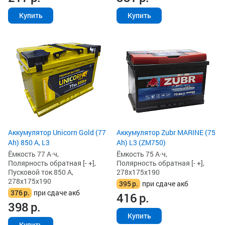
Купить
Купить
Аккумулятор Unicorn Gold (77
Аккумулятор Zubr MARINE (75
Ah) 850 А, L3
Ah) L3 (ZM750)
Ёмкость 77 А·ч,
Ёмкость 75 А·ч,
Полярность обратная [- +],
Полярность обратная [- +],
Пусковой ток 850 А,
278x175x190
278x175x190
395
р.
при сдаче акб
376
р.
при сдаче акб
416
р.
398
р.
Купить
Купить