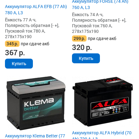
Аккумулятор FORSE (74 Ah)
Аккумулятор ALFA EFB (77 Ah)
760 А, L3
780 А, L3
Ёмкость 74 А·ч,
Ёмкость 77 А·ч,
Полярность обратная [- +],
Полярность обратная [- +],
Пусковой ток 760 А,
Пусковой ток 780 А,
278x175x190
278x175x190
299
р.
при сдаче акб
345
р.
при сдаче акб
320
р.
367
р.
Купить
Купить
Аккумулятор ALFA Hybrid (70
Аккумулятор Klema Better (77
Ah) 720 А, L3