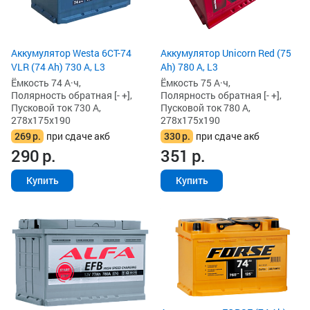
Аккумулятор Westa 6СТ-74
Аккумулятор Unicorn Red (75
VLR (74 Ah) 730 А, L3
Ah) 780 А, L3
Ёмкость 74 А·ч,
Ёмкость 75 А·ч,
Полярность обратная [- +],
Полярность обратная [- +],
Пусковой ток 730 А,
Пусковой ток 780 А,
278x175x190
278x175x190
269
р.
при сдаче акб
330
р.
при сдаче акб
290
р.
351
р.
Купить
Купить