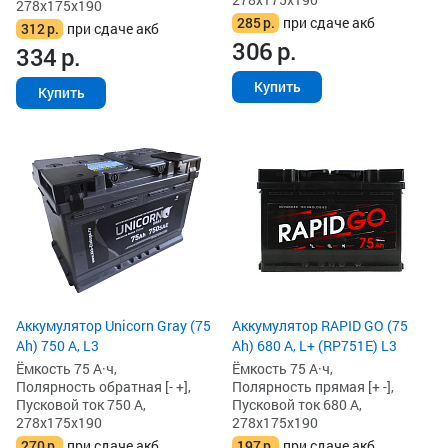
278x175x190
285
р.
при сдаче акб
312
р.
при сдаче акб
306
р.
334
р.
Купить
Купить
Аккумулятор Unicorn Gray (75
Аккумулятор RAPID GO (75
Ah) 750 А, L3
Ah) 680 А, L+ (RP751E) L3
Ёмкость 75 А·ч,
Ёмкость 75 А·ч,
Полярность обратная [- +],
Полярность прямая [+ -],
Пусковой ток 750 А,
Пусковой ток 680 А,
278x175x190
278x175x190
270
р.
при сдаче акб
197
р.
при сдаче акб