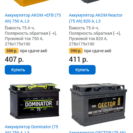
Аккумулятор AKOM +EFB (75
Аккумулятор AKOM Reactor
Ah) 750 А, L3
(75 Ah) 820 А, L3
Ёмкость 75 А·ч,
Ёмкость 75 А·ч,
Полярность обратная [- +],
Полярность обратная [- +],
Пусковой ток 750 А,
Пусковой ток 820 А,
278x175x190
278x175x190
386
р.
при сдаче акб
390
р.
при сдаче акб
407
р.
411
р.
Купить
Купить
Аккумулятор Dominator (75
Ah) 750 А, L3
Аккумулятор GECTOR (75 Ah)