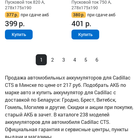
Пусковой ток 820 А,
Пусковой ток 750 А,
278x175x190
278x175x190
377
р.
при сдаче акб
380
р.
при сдаче акб
399
р.
401
р.
Купить
Купить
1
2
3
4
5
6
Продажа автомобильных аккумуляторов для Cadillac
CTS в Минске по цене от 217 руб. Подобрать АКБ по
марке авто и купить аккумулятор для Cadillac с
доставкой по Беларуси: Гродно, Брест, Витебск,
Гомель, Могилев и другие. Скидки и акции при покупке,
старый АКБ в зачет. В каталоге 238 моделей
аккумуляторов для автомобиля Cadillac CTS.
Официальная гарантия и сервисные центры, пункты
выдачи и магазины.