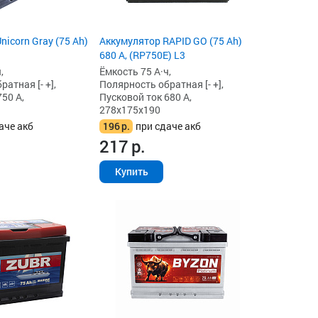
icorn Gray (75 Ah)
Аккумулятор RAPID GO (75 Ah)
680 А, (RP750E) L3
,
Ёмкость 75 А·ч,
атная [- +],
Полярность обратная [- +],
50 А,
Пусковой ток 680 А,
278x175x190
аче акб
196
р.
при сдаче акб
217
р.
Купить