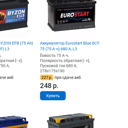
YZON EFB (75 Ah)
Аккумулятор Eurostart Blue 6CT-
F) L3
75 (75 А·ч) 680 А, L3
,
Ёмкость 75 А·ч,
атная [- +],
Полярность обратная [- +],
50 А,
Пусковой ток 680 А,
278x175x190
аче акб
227
р.
при сдаче акб
248
р.
Купить