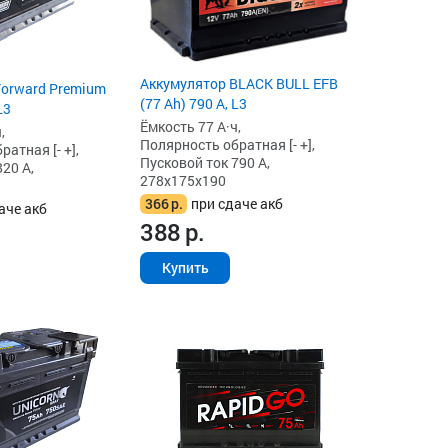
Аккумулятор BLACK BULL EFB
Forward Premium
(77 Ah) 790 А, L3
L3
Ёмкость 77 А·ч,
,
Полярность обратная [- +],
атная [- +],
Пусковой ток 790 А,
20 А,
278x175x190
366
р.
при сдаче акб
аче акб
388
р.
Купить