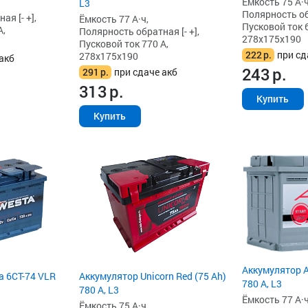
Ёмкость 75 А·ч
L3
Полярность обр
я [- +],
Ёмкость 77 А·ч,
Пусковой ток 6
А,
Полярность обратная [- +],
278x175x190
Пусковой ток 770 А,
222
р.
при сд
278x175x190
акб
243
р.
291
р.
при сдаче акб
313
р.
Купить
Купить
Аккумулятор A
a 6СТ-74 VLR
Аккумулятор Unicorn Red (75 Ah)
780 А, L3
780 А, L3
Ёмкость 77 А·ч
Ёмкость 75 А·ч,