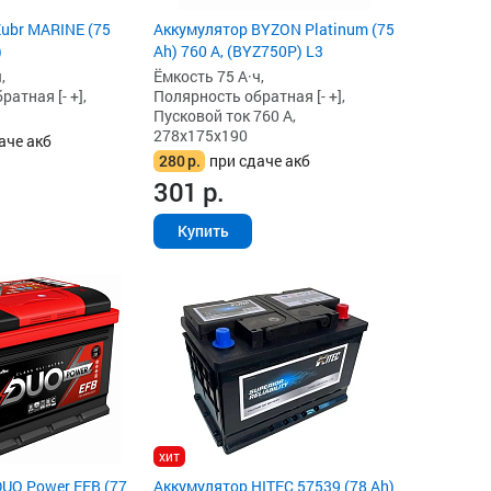
ubr MARINE (75
Аккумулятор BYZON Platinum (75
)
Ah) 760 А, (BYZ750P) L3
,
Ёмкость 75 А·ч,
атная [- +],
Полярность обратная [- +],
Пусковой ток 760 А,
278x175x190
аче акб
280
р.
при сдаче акб
301
р.
Купить
хит
UO Power EFB (77
Аккумулятор HITEC 57539 (78 Ah)