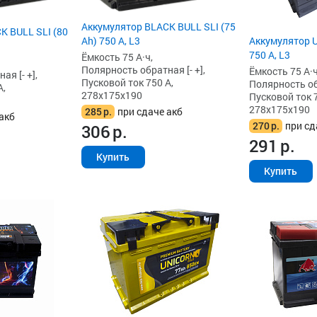
Аккумулятор BLACK BULL SLI (75
K BULL SLI (80
Ah) 750 А, L3
Аккумулятор Un
750 А, L3
Ёмкость 75 А·ч,
Полярность обратная [- +],
Ёмкость 75 А·ч
я [- +],
Пусковой ток 750 А,
Полярность обр
А,
278x175x190
Пусковой ток 7
278x175x190
285
р.
при сдаче акб
акб
270
р.
при сд
306
р.
291
р.
Купить
Купить