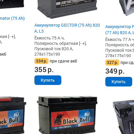
ator (75 Ah)
Аккумулятор GECTOR (75 Ah) 820
Аккумулятор 
А, L3
(77 Ah) 820 А, 
я [- +],
Ёмкость 75 А·ч,
Ёмкость 77 А·ч
А,
Полярность обратная [- +],
Полярность обр
Пусковой ток 820 А,
Пусковой ток 8
278x175x190
акб
278x175x190
334
р.
при сдаче акб
327
р.
при сд
355
р.
349
р.
Купить
Купить