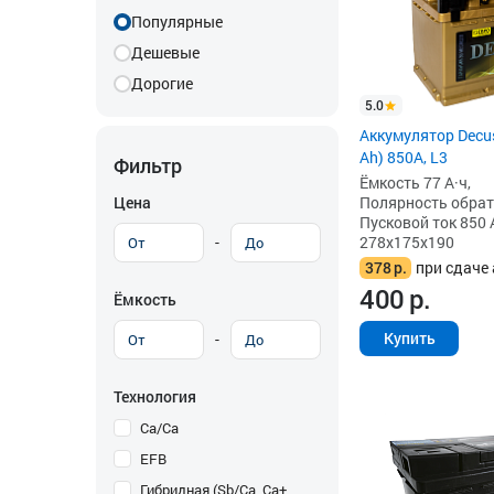
Популярные
Дешевые
Дорогие
5.0
Аккумулятор Decus
Ah) 850А, L3
Фильтр
Ёмкость 77 А·ч,
Цена
Полярность обратна
Пусковой ток 850 
-
278x175x190
378
р.
при сдаче 
400
р.
Ёмкость
Купить
-
Технология
Ca/Ca
EFB
Гибридная (Sb/Ca, Ca+,