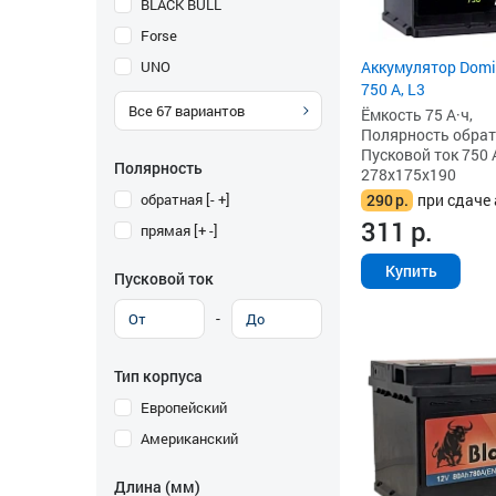
BLACK BULL
Forse
UNO
Аккумулятор Domin
750 А, L3
Все
67
вариантов
Ёмкость 75 А·ч,
Полярность обратна
Пусковой ток 750 
Полярность
278x175x190
обратная [- +]
290
р.
при сдаче 
311
р.
прямая [+ -]
Купить
Пусковой ток
-
Тип корпуса
Европейский
Американский
Длина (мм)