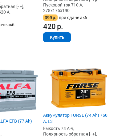
,
Пусковой ток 710 А,
атная [- +],
278x175x190
20 А,
399
р.
при сдаче акб
420
р.
аче акб
Купить
Аккумулятор FORSE (74 Ah) 760
LFA EFB (77 Ah)
А, L3
Ёмкость 74 А·ч,
Полярность обратная [- +],
,