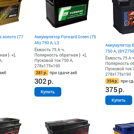
 золото (77
Аккумулятор Forward Green (75
Ah) 750 А, L3
Аккумулятор B
Ёмкость 75 А·ч,
750 А, (BYZ750
я [- +],
Полярность обратная [- +],
Ёмкость 75 А·ч
А,
Пусковой ток 750 А,
Полярность обр
278x175x190
Пусковой ток 7
акб
281
р.
при сдаче акб
278x175x190
302
р.
354
р.
при сд
375
р.
Купить
Купить