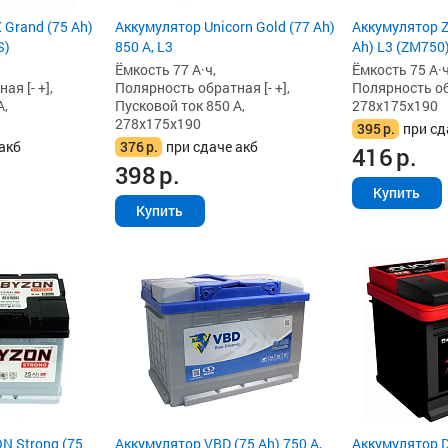
Grand (75 Ah)
Аккумулятор Unicorn Gold (77 Ah)
Аккумулятор Z
S)
850 А, L3
Ah) L3 (ZM750
Ёмкость 77 А·ч,
Ёмкость 75 А·ч
я [- +],
Полярность обратная [- +],
Полярность обр
А,
Пусковой ток 850 А,
278x175x190
278x175x190
395
р.
при сд
акб
376
р.
при сдаче акб
416
р.
398
р.
Купить
Купить
N Strong (75
Аккумулятор VBD (75 Ah) 750 А,
Аккумулятор D