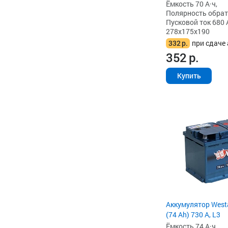
Ёмкость 70 А·ч,
Полярность обратна
Пусковой ток 680 
278x175x190
332
р.
при сдаче 
352
р.
Купить
Аккумулятор West
(74 Ah) 730 А, L3
Ёмкость 74 А·ч,