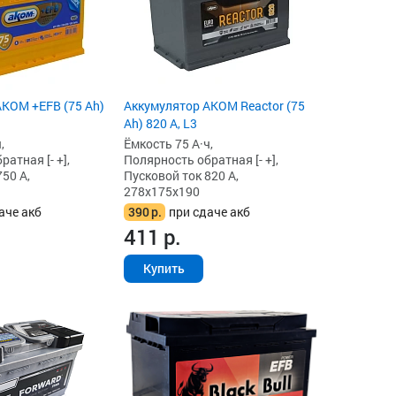
KOM +EFB (75 Ah)
Аккумулятор AKOM Reactor (75
Ah) 820 А, L3
,
Ёмкость 75 А·ч,
атная [- +],
Полярность обратная [- +],
50 А,
Пусковой ток 820 А,
278x175x190
аче акб
390
р.
при сдаче акб
411
р.
Купить