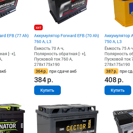
хит
rd EFB (77 Ah)
Аккумулятор Forward EFB (70 Ah)
Аккумулятор A
760 А, L3
750 А, L3
Ёмкость 70 А·ч,
Ёмкость 75 А·ч
я [- +],
Полярность обратная [- +],
Полярность обр
А,
Пусковой ток 760 А,
Пусковой ток 7
278x175x190
278x175x190
акб
364
р.
при сдаче акб
387
р.
при сд
384
р.
408
р.
Купить
Купить