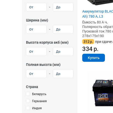
-
Аккумулятор BLAC
Ah) 780 А, L3
Ширина (мм)
Ёмкость 80 А·ч,
Полярность обратна
-
Пусковой ток 780 
278x175x190
312
р.
при сдаче 
Высота корпуса акб (мм)
334
р.
-
Купить
Полная высота (мм)
-
Страна
Беларусь
Германия
Индия