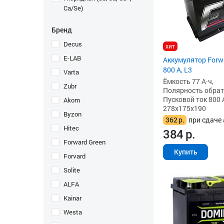
Ca/Se)
Бренд
Decus
хит
E-LAB
Аккумулятор Forwa
800 А, L3
Varta
Ёмкость 77 А·ч,
Zubr
Полярность обратна
Пусковой ток 800 
Akom
278x175x190
Byzon
362
р.
при сдаче 
Hitec
384
р.
Forward Green
Купить
Forvard
Solite
ALFA
Kainar
Westa