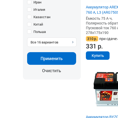
Иран
Аккумулятор AREX 
Италия
760 А, L3 (ARG750
Казахстан
Ёмкость 75 А·ч,
Полярность обратна
Китай
Пусковой ток 760 
Польша
278x175x190
310
р.
при сдаче 
Все
16
вариантов
331
р.
Купить
Применить
Очистить
Аккумулятор BYZO