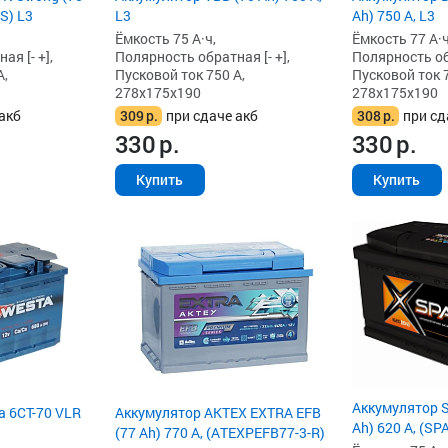
S) L3
L3
Ah) 750 А, L3
Ёмкость 75 А·ч,
Ёмкость 77 А·ч
я [- +],
Полярность обратная [- +],
Полярность обр
А,
Пусковой ток 750 А,
Пусковой ток 7
278x175x190
278x175x190
акб
309
р.
при сдаче акб
308
р.
при сд
330
р.
330
р.
Купить
Купить
Аккумулятор S
a 6СТ-70 VLR
Аккумулятор AKTEX EXTRA EFB
Ah) 620 А, (SP
(77 Ah) 770 А, (ATEXPEFB77-3-R)