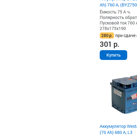
Ah) 760 А, (BYZ750
Ёмкость 75 А·ч,
Полярность обратна
Пусковой ток 760 
278x175x190
280
р.
при сдаче 
301
р.
Купить
Аккумулятор West
(70 Ah) 680 А, L3