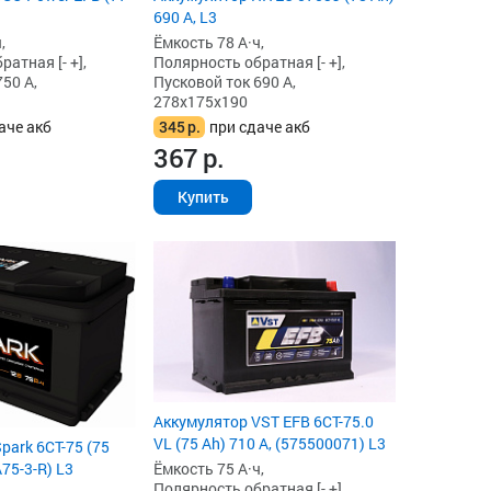
690 А, L3
,
Ёмкость 78 А·ч,
атная [- +],
Полярность обратная [- +],
50 А,
Пусковой ток 690 А,
278x175x190
аче акб
345
р.
при сдаче акб
367
р.
Купить
Аккумулятор VST EFB 6СТ-75.0
VL (75 Ah) 710 А, (575500071) L3
park 6СТ-75 (75
A75-3-R) L3
Ёмкость 75 А·ч,
Полярность обратная [- +],