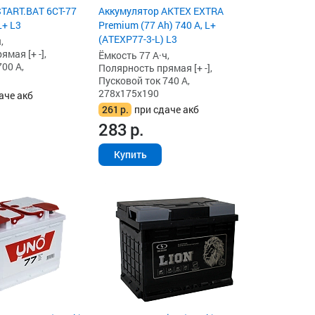
TART.BAT 6СТ-77
Аккумулятор AKTEX EXTRA
L+ L3
Premium (77 Ah) 740 А, L+
(ATEXP77-3-L) L3
,
мая [+ -],
Ёмкость 77 А·ч,
00 А,
Полярность прямая [+ -],
Пусковой ток 740 А,
278x175x190
аче акб
261
р.
при сдаче акб
283
р.
Купить