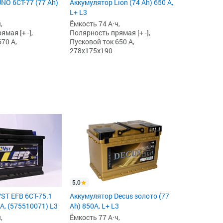
NO 6СТ-77 (77 Ah)
Аккумулятор Lion (74 Ah) 650 А,
L+ L3
,
Ёмкость 74 А·ч,
мая [+ -],
Полярность прямая [+ -],
70 А,
Пусковой ток 650 А,
278x175x190
5.0
ST EFB 6СТ-75.1
Аккумулятор Decus золото (77
 А, (575510071) L3
Ah) 850A, L+ L3
,
Ёмкость 77 А·ч,