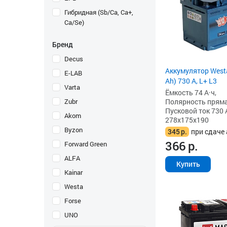
Гибридная (Sb/Ca, Ca+,
Ca/Se)
Бренд
Decus
Аккумулятор Westa
E-LAB
Ah) 730 А, L+ L3
Varta
Ёмкость 74 А·ч,
Zubr
Полярность прямая 
Пусковой ток 730 
Akom
278x175x190
Byzon
345
р.
при сдаче 
366
р.
Forward Green
ALFA
Купить
Kainar
Westa
Forse
UNO