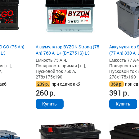
D GO (75 Ah)
Аккумулятор BYZON Strong (75
Аккумулятор S
 L3
Ah) 760 А, L+ (BYZ751S) L3
(77 Ah) 830 А, 
Ёмкость 75 А·ч,
Ёмкость 77 А·ч
[+ -],
Полярность прямая [+ -],
Полярность пря
А,
Пусковой ток 760 А,
Пусковой ток 8
278x175x190
278x175x190
акб
239
р.
при сдаче акб
369
р.
при сд
260
р.
391
р.
Купить
Купить