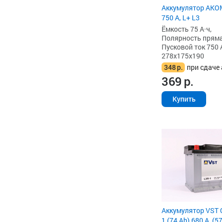
Аккумулятор AKOM
750 А, L+ L3
Ёмкость 75 А·ч,
Полярность прямая 
Пусковой ток 750 
278x175x190
348
р.
при сдаче 
369
р.
Купить
Аккумулятор VST 
1 (74 Ah) 680 А, (