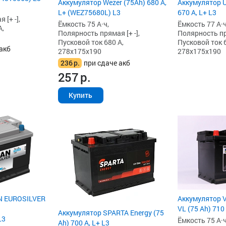
Аккумулятор Wezer (75Ah) 680 А,
Аккумулятор U
L+ (WEZ75680L) L3
670 А, L+ L3
[+ -],
Ёмкость 75 А·ч,
Ёмкость 77 А·ч
А,
Полярность прямая [+ -],
Полярность пря
Пусковой ток 680 А,
Пусковой ток 6
акб
278x175x190
278x175x190
236
р.
при сдаче акб
257
р.
Купить
N EUROSILVER
Аккумулятор V
VL (75 Ah) 710
Аккумулятор SPARTA Energy (75
L3
Ёмкость 75 А·ч
Ah) 700 А, L+ L3