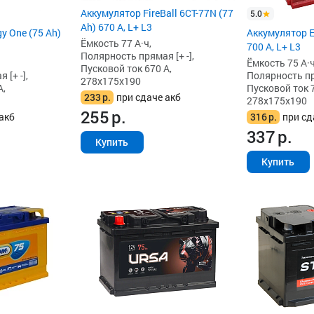
Аккумулятор FireBall 6СТ-77N (77
5.0
Ah) 670 А, L+ L3
y One (75 Ah)
Аккумулятор E-
Ёмкость 77 А·ч,
700 А, L+ L3
Полярность прямая [+ -],
Ёмкость 75 А·ч
Пусковой ток 670 А,
[+ -],
Полярность пря
278x175x190
А,
Пусковой ток 7
233
р.
при сдаче акб
278x175x190
255
р.
акб
316
р.
при сд
337
р.
Купить
Купить