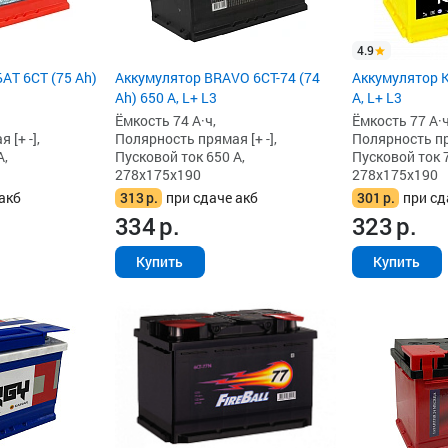
4.9
АТ 6СТ (75 Ah)
Аккумулятор BRAVO 6CT-74 (74
Аккумулятор K
Ah) 650 А, L+ L3
А, L+ L3
Ёмкость 74 А·ч,
Ёмкость 77 А·ч
[+ -],
Полярность прямая [+ -],
Полярность пря
А,
Пусковой ток 650 А,
Пусковой ток 7
278x175x190
278x175x190
акб
313
р.
при сдаче акб
301
р.
при сд
334
р.
323
р.
Купить
Купить