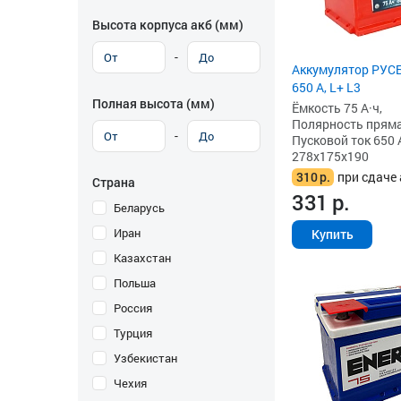
Высота корпуса акб (мм)
-
Аккумулятор РУСБ
650 А, L+ L3
Полная высота (мм)
Ёмкость 75 А·ч,
Полярность прямая 
-
Пусковой ток 650 
278x175x190
310
р.
при сдаче 
Страна
331
р.
Беларусь
Иран
Купить
Казахстан
Польша
Россия
Турция
Узбекистан
Чехия