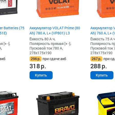
r Batteries (75
Аккумулятор VOLAT Prime (80
Аккумулятор V
51E)
Ah) 780 А, L+ (VP801) L3
Ah) 760 А, L+ 
Ёмкость 80 А·ч,
Ёмкость 75 А·ч
[+ -],
Полярность прямая [+ -],
Полярность пря
А,
Пусковой ток 780 А,
Пусковой ток 7
278x175x190
278x175x190
акб
296
р.
при сдаче акб
267
р.
при сд
318
р.
288
р.
Купить
Купить