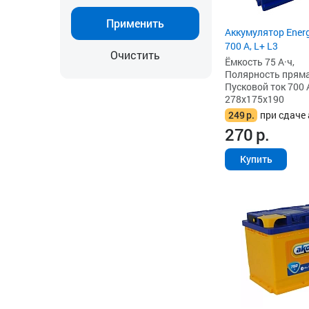
Применить
Аккумулятор Energ
700 А, L+ L3
Очистить
Ёмкость 75 А·ч,
Полярность прямая 
Пусковой ток 700 
278x175x190
249
р.
при сдаче 
270
р.
Купить