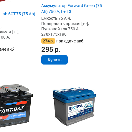
Аккумулятор Forward Green (75
Ah) 750 А, L+ L3
lab 6СТ-75 (75 Ah)
Ёмкость 75 А·ч,
Полярность прямая [+ -],
,
Пусковой ток 750 А,
мая [+ -],
278x175x190
00 А,
274
р.
при сдаче акб
295
р.
аче акб
Купить