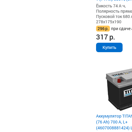
Ёмкость 74 А·ч,
Полярность прямая 
Пусковой ток 680 
278x175x190
296
р.
при сдаче 
317
р.
Купить
Аккумулятор TITA
(76 Ah) 700 А, L+
(4607008881424) 