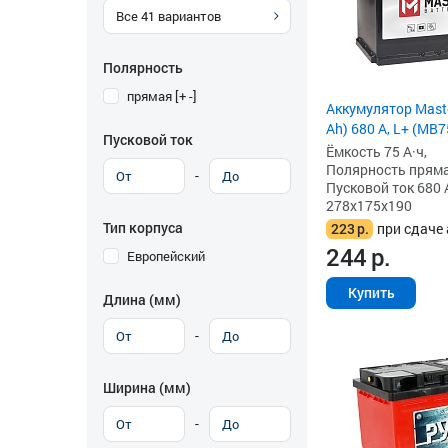
Все
41
вариантов
Полярность
прямая [+ -]
Аккумулятор Maste
Ah) 680 А, L+ (MB7
Пусковой ток
Ёмкость 75 А·ч,
Полярность прямая 
-
Пусковой ток 680 
278x175x190
Тип корпуса
223
р.
при сдаче 
244
р.
Европейский
Купить
Длина (мм)
-
Ширина (мм)
-