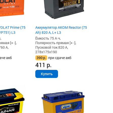
OLAT Prime (75
Аккумулятор AKOM Reactor (75
(VP751) L3
Ah) 820 А, L+ L3
,
Ёмкость 75 А·ч,
мая [+ -],
Полярность прямая [+ -],
60 А,
Пусковой ток 820 А,
278x175x190
аче акб
390
р.
при сдаче акб
411
р.
Купить