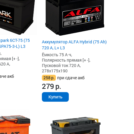
park 6СТ-75 (75
Аккумулятор ALFA Hybrid (75 Ah)
(SPA75-3-L) L3
720 А, L+ L3
,
Ёмкость 75 А·ч,
мая [+ -],
Полярность прямая [+ -],
20 А,
Пусковой ток 720 А,
278x175x190
аче акб
258
р.
при сдаче акб
279
р.
Купить