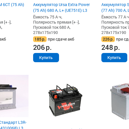
 6СТ (75 Ah)
Аккумулятор Ursa Extra Power
Аккумулятор S
(75 Ah) 680 А, L+ (UE751E) L3
(77 Ah) 700 А, 
Ёмкость 75 А·ч,
Ёмкость 77 А·ч
[+ -],
Полярность прямая [+ -],
Полярность пря
А,
Пусковой ток 680 А,
Пусковой ток 7
278x175x190
278x175x190
акб
185
р.
при сдаче акб
226
р.
при сд
206
р.
248
р.
Купить
Купить
Стандарт L3R-
574310068) L3