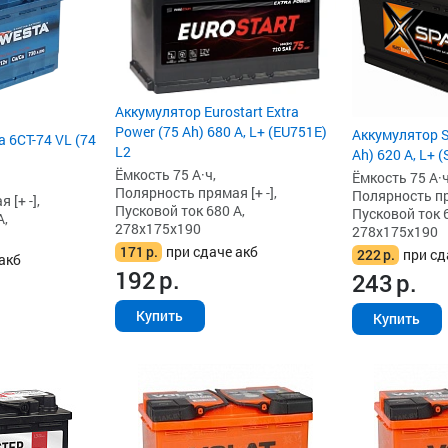
Аккумулятор Eurostart Extra
Power (75 Ah) 680 А, L+ (EU751E)
Аккумулятор S
 6СТ-74 VL (74
L2
Ah) 620 А, L+ 
Ёмкость 75 А·ч,
Ёмкость 75 А·ч
Полярность прямая [+ -],
Полярность пря
[+ -],
Пусковой ток 680 А,
Пусковой ток 6
А,
278x175x190
278x175x190
171
р.
при сдаче акб
222
р.
при сд
акб
192
р.
243
р.
Купить
Купить