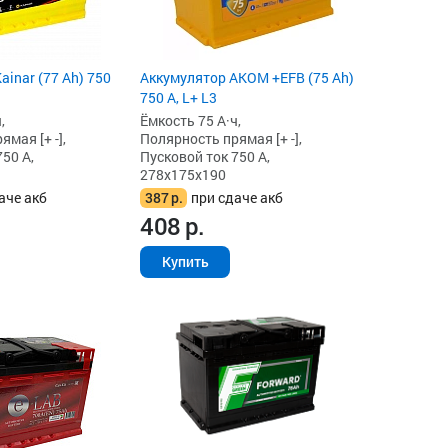
ainar (77 Ah) 750
Аккумулятор AKOM +EFB (75 Ah)
750 А, L+ L3
,
Ёмкость 75 А·ч,
мая [+ -],
Полярность прямая [+ -],
50 А,
Пусковой ток 750 А,
278x175x190
аче акб
387
р.
при сдаче акб
408
р.
Купить