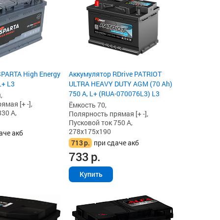
PARTA High Energy
Аккумулятор RDrive PATRIOT
L+ L3
ULTRA HEAVY DUTY AGM (70 Ah)
750 А, L+ (RUA-070076L3) L3
,
мая [+ -],
Ёмкость 70,
30 А,
Полярность прямая [+ -],
Пусковой ток 750 А,
278x175x190
аче акб
713
р.
при сдаче акб
733
р.
Купить