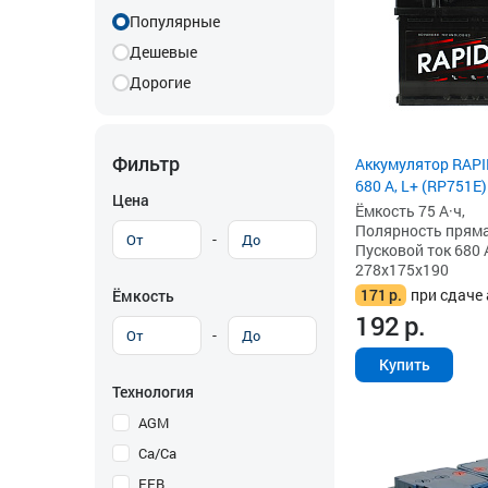
Популярные
Дешевые
Дорогие
Фильтр
Аккумулятор RAPI
680 А, L+ (RP751E)
Цена
Ёмкость 75 А·ч,
Полярность прямая 
-
Пусковой ток 680 
278x175x190
171
р.
при сдаче 
Ёмкость
192
р.
-
Купить
Технология
AGM
Ca/Ca
EFB