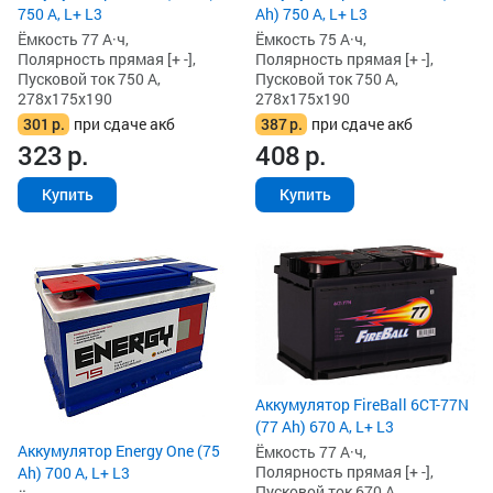
750 А, L+ L3
Ah) 750 А, L+ L3
Ёмкость 77 А·ч,
Ёмкость 75 А·ч,
Полярность прямая [+ -],
Полярность прямая [+ -],
Пусковой ток 750 А,
Пусковой ток 750 А,
278x175x190
278x175x190
301
р.
при сдаче акб
387
р.
при сдаче акб
323
р.
408
р.
Купить
Купить
Аккумулятор FireBall 6СТ-77N
(77 Ah) 670 А, L+ L3
Аккумулятор Energy One (75
Ёмкость 77 А·ч,
Полярность прямая [+ -],
Ah) 700 А, L+ L3
Пусковой ток 670 А,