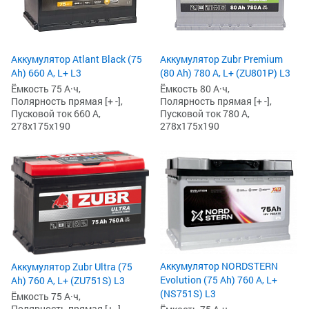
Аккумулятор Atlant Black (75
Аккумулятор Zubr Premium
Ah) 660 А, L+ L3
(80 Ah) 780 А, L+ (ZU801P) L3
Ёмкость 75 А·ч,
Ёмкость 80 А·ч,
Полярность прямая [+ -],
Полярность прямая [+ -],
Пусковой ток 660 А,
Пусковой ток 780 А,
278x175x190
278x175x190
Аккумулятор NORDSTERN
Аккумулятор Zubr Ultra (75
Evolution (75 Ah) 760 А, L+
Ah) 760 А, L+ (ZU751S) L3
(NS751S) L3
Ёмкость 75 А·ч,
Полярность прямая [+ -],