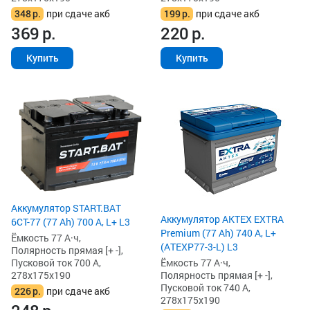
348
р.
при сдаче акб
199
р.
при сдаче акб
369
р.
220
р.
Купить
Купить
Аккумулятор START.BAT
Аккумулятор AKTEX EXTRA
6СТ-77 (77 Ah) 700 А, L+ L3
Premium (77 Ah) 740 А, L+
Ёмкость 77 А·ч,
(ATEXP77-3-L) L3
Полярность прямая [+ -],
Ёмкость 77 А·ч,
Пусковой ток 700 А,
Полярность прямая [+ -],
278x175x190
Пусковой ток 740 А,
226
р.
при сдаче акб
278x175x190