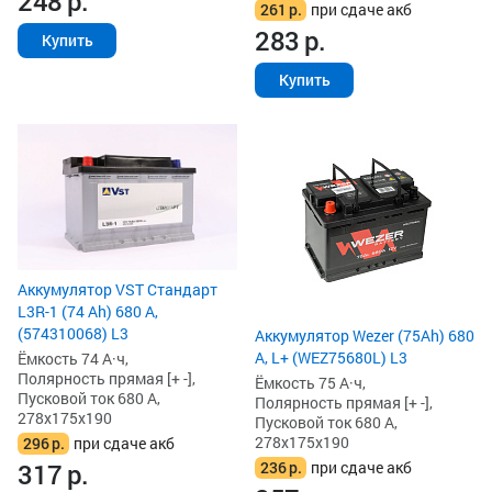
248
р.
261
р.
при сдаче акб
283
р.
Купить
Купить
Аккумулятор VST Стандарт
L3R-1 (74 Ah) 680 А,
(574310068) L3
Аккумулятор Wezer (75Ah) 680
А, L+ (WEZ75680L) L3
Ёмкость 74 А·ч,
Полярность прямая [+ -],
Ёмкость 75 А·ч,
Пусковой ток 680 А,
Полярность прямая [+ -],
278x175x190
Пусковой ток 680 А,
278x175x190
296
р.
при сдаче акб
236
р.
при сдаче акб
317
р.