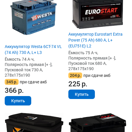
Аккумулятор Eurostart Extra
Power (75 Ah) 680 А, L+
(EU751E) L2
Аккумулятор Westa 6СТ-74 VL
(74 Ah) 730 А, L+ L3
Ёмкость 75 А·ч,
Полярность прямая [+ -],
Ёмкость 74 А·ч,
Пусковой ток 680 А,
Полярность прямая [+ -],
278x175x190
Пусковой ток 730 А,
278x175x190
204
р.
при сдаче акб
345
р.
при сдаче акб
225
р.
366
р.
Купить
Купить