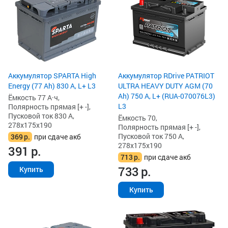
Аккумулятор SPARTA High
Аккумулятор RDrive PATRIOT
Energy (77 Ah) 830 А, L+ L3
ULTRA HEAVY DUTY AGM (70
Ah) 750 А, L+ (RUA-070076L3)
Ёмкость 77 А·ч,
L3
Полярность прямая [+ -],
Пусковой ток 830 А,
Ёмкость 70,
278x175x190
Полярность прямая [+ -],
Пусковой ток 750 А,
369
р.
при сдаче акб
278x175x190
391
р.
713
р.
при сдаче акб
733
р.
Купить
Купить