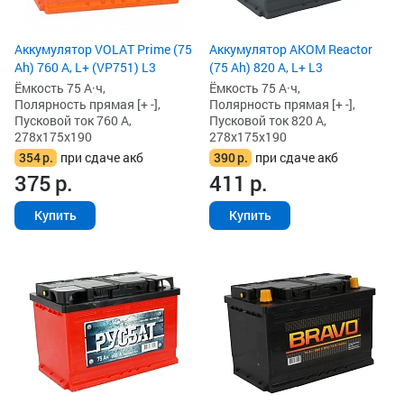
Аккумулятор VOLAT Prime (75
Аккумулятор AKOM Reactor
Ah) 760 А, L+ (VP751) L3
(75 Ah) 820 А, L+ L3
Ёмкость 75 А·ч,
Ёмкость 75 А·ч,
Полярность прямая [+ -],
Полярность прямая [+ -],
Пусковой ток 760 А,
Пусковой ток 820 А,
278x175x190
278x175x190
354
р.
при сдаче акб
390
р.
при сдаче акб
375
р.
411
р.
Купить
Купить