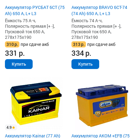
Аккумулятор РУСБАТ 6СТ (75
Аккумулятор BRAVO 6CT-74
Ah) 650 А, L+ L3
(74 Ah) 650 А, L+ L3
Ёмкость 75 А·ч,
Ёмкость 74 А·ч,
Полярность прямая [+ -],
Полярность прямая [+ -],
Пусковой ток 650 А,
Пусковой ток 650 А,
278x175x190
278x175x190
310
р.
при сдаче акб
313
р.
при сдаче акб
331
р.
334
р.
Купить
Купить
4.9
Аккумулятор Kainar (77 Ah)
Аккумулятор AKOM +EFB (75