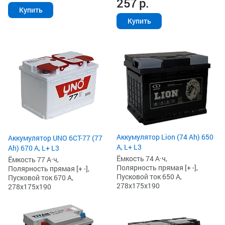
257
р.
Купить
Купить
Аккумулятор Lion (74 Ah) 650
Аккумулятор UNO 6СТ-77 (77
А, L+ L3
Ah) 670 А, L+ L3
Ёмкость 74 А·ч,
Ёмкость 77 А·ч,
Полярность прямая [+ -],
Полярность прямая [+ -],
Пусковой ток 650 А,
Пусковой ток 670 А,
278x175x190
278x175x190