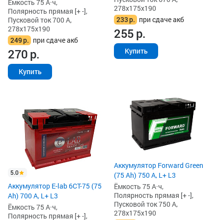
Ёмкость 75 А·ч,
278x175x190
Полярность прямая [+ -],
233
р.
при сдаче акб
Пусковой ток 700 А,
278x175x190
255
р.
249
р.
при сдаче акб
270
р.
Купить
Купить
Аккумулятор Forward Green
5.0
(75 Ah) 750 А, L+ L3
Аккумулятор E-lab 6СТ-75 (75
Ёмкость 75 А·ч,
Полярность прямая [+ -],
Ah) 700 А, L+ L3
Пусковой ток 750 А,
Ёмкость 75 А·ч,
278x175x190
Полярность прямая [+ -],