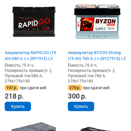
Аккумулятор RAPID GO (75
Аккумулятор BYZON Strong
Ah) 680 А, L+ (RP751E) L3
(75 Ah) 760 А, L+ (BYZ751S) L3
Ёмкость 75 А·ч,
Ёмкость 75 А·ч,
Полярность прямая [+ -],
Полярность прямая [+ -],
Пусковой ток 680 А,
Пусковой ток 760 А,
278x175x190
278x175x190
197
р.
при сдаче акб
279
р.
при сдаче акб
218
р.
300
р.
Купить
Купить