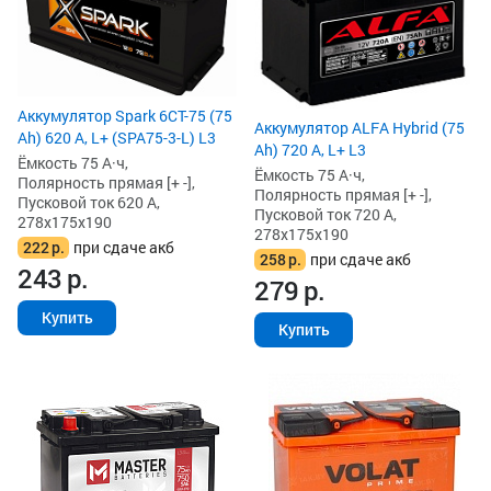
Аккумулятор Spark 6СТ-75 (75
Аккумулятор ALFA Hybrid (75
Ah) 620 А, L+ (SPA75-3-L) L3
Ah) 720 А, L+ L3
Ёмкость 75 А·ч,
Ёмкость 75 А·ч,
Полярность прямая [+ -],
Полярность прямая [+ -],
Пусковой ток 620 А,
Пусковой ток 720 А,
278x175x190
278x175x190
222
р.
при сдаче акб
258
р.
при сдаче акб
243
р.
279
р.
Купить
Купить