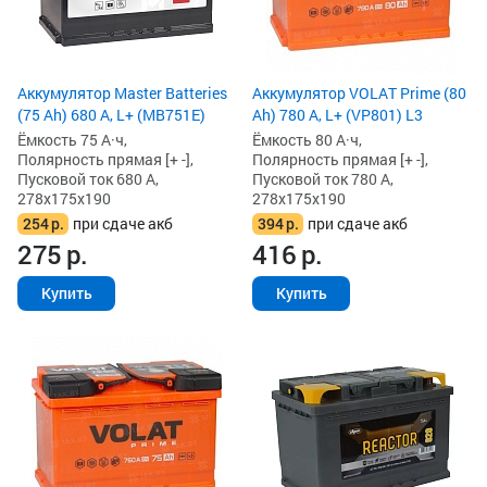
Аккумулятор Master Batteries
Аккумулятор VOLAT Prime (80
(75 Ah) 680 А, L+ (MB751E)
Ah) 780 А, L+ (VP801) L3
Ёмкость 75 А·ч,
Ёмкость 80 А·ч,
Полярность прямая [+ -],
Полярность прямая [+ -],
Пусковой ток 680 А,
Пусковой ток 780 А,
278x175x190
278x175x190
254
р.
при сдаче акб
394
р.
при сдаче акб
275
р.
416
р.
Купить
Купить