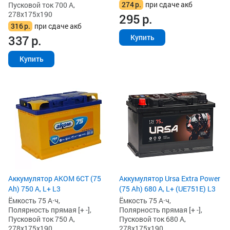
274
р.
при сдаче акб
Пусковой ток 700 А,
278x175x190
295
р.
316
р.
при сдаче акб
Купить
337
р.
Купить
Аккумулятор AKOM 6СТ (75
Аккумулятор Ursa Extra Power
Ah) 750 А, L+ L3
(75 Ah) 680 А, L+ (UE751E) L3
Ёмкость 75 А·ч,
Ёмкость 75 А·ч,
Полярность прямая [+ -],
Полярность прямая [+ -],
Пусковой ток 750 А,
Пусковой ток 680 А,
278x175x190
278x175x190