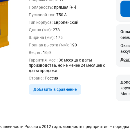
Полярность:
прямая [+ -]
Пусковой ток:
750 А
Тип корпуса:
Европейский
Длина (мм):
278
Опла
Ширина (мм):
175
безн
Полная высота (мм):
190
Оказ
акку
Вес, кг:
16,9
Дост
Гарантия, мес.:
36 месяца с даты
производства, но не менее 24 месяцев с
даты продажи
Страна:
Россия
Допо
корз
Добавить в сравнение
Минс
шленности России с 2012 года, мощность предприятия – порядка 