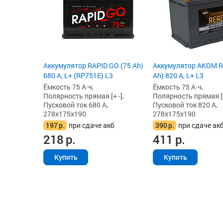
Аккумулятор RAPID GO (75 Ah)
Аккумулятор AKOM Re
680 А, L+ (RP751E) L3
Ah) 820 А, L+ L3
Ёмкость 75 А·ч,
Ёмкость 75 А·ч,
Полярность прямая [+ -],
Полярность прямая [+
Пусковой ток 680 А,
Пусковой ток 820 А,
278x175x190
278x175x190
197
р.
при сдаче акб
390
р.
при сдаче ак
218
р.
411
р.
Купить
Купить