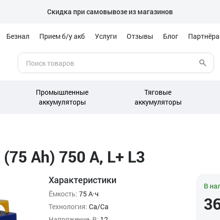
Скидка при самовывозе из магазинов
Безнал
Прием б/у акб
Услуги
Отзывы
Блог
Партнёр
Промышленные
Тяговые
аккумуляторы
аккумуляторы
75 Ah) 750 А, L+ L3
Характеристики
В на
Ёмкость:
75 А·ч
3
Технология:
Ca/Ca
Напряжение, В:
12