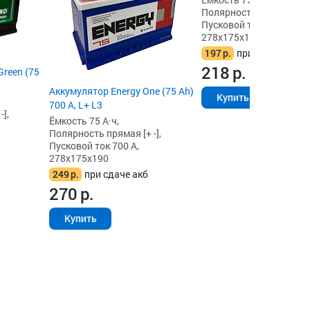
Полярность прямая [+ -]
Пусковой ток 680 А,
278x175x190
197
р.
при сдаче акб
218
р.
Green (75
Аккумулятор Energy One (75 Ah)
Купить
700 А, L+ L3
],
Ёмкость 75 А·ч,
Полярность прямая [+ -],
Пусковой ток 700 А,
278x175x190
249
р.
при сдаче акб
270
р.
Купить