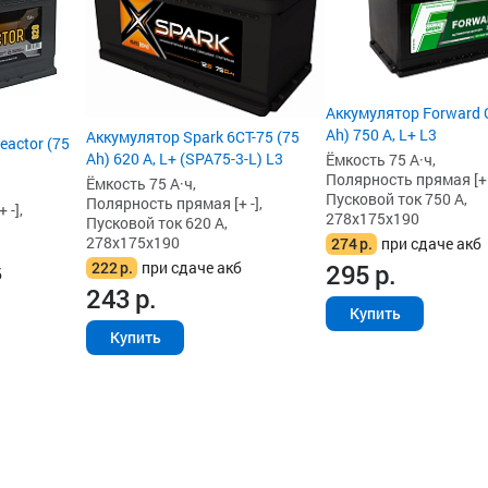
Аккумулятор Forward 
Ah) 750 А, L+ L3
Аккумулятор Spark 6СТ-75 (75
actor (75
Ah) 620 А, L+ (SPA75-3-L) L3
Ёмкость 75 А·ч,
Полярность прямая [+ -
Ёмкость 75 А·ч,
Пусковой ток 750 А,
Полярность прямая [+ -],
 -],
278x175x190
Пусковой ток 620 А,
278x175x190
274
р.
при сдаче акб
295
р.
222
р.
при сдаче акб
б
243
р.
Купить
Купить