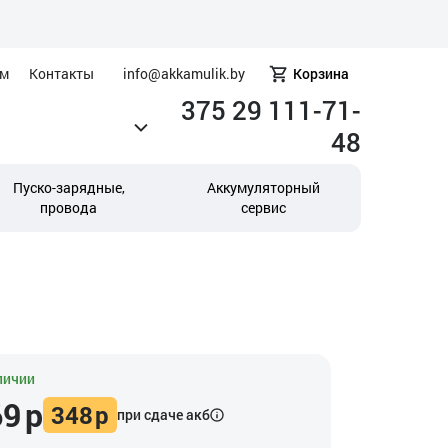
ам
Контакты
info@akkamulik.by
Корзина
375 29 111-71-
48
Пуско-зарядные,
Аккумуляторный
провода
сервис
личии
69
р
348
р
при сдаче акб