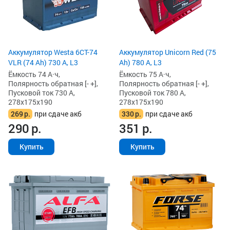
Аккумулятор Westa 6СТ-74
Аккумулятор Unicorn Red (75
VLR (74 Ah) 730 А, L3
Ah) 780 А, L3
Ёмкость 74 А·ч,
Ёмкость 75 А·ч,
Полярность обратная [- +],
Полярность обратная [- +],
Пусковой ток 730 А,
Пусковой ток 780 А,
278x175x190
278x175x190
269
р.
при сдаче акб
330
р.
при сдаче акб
290
р.
351
р.
Купить
Купить