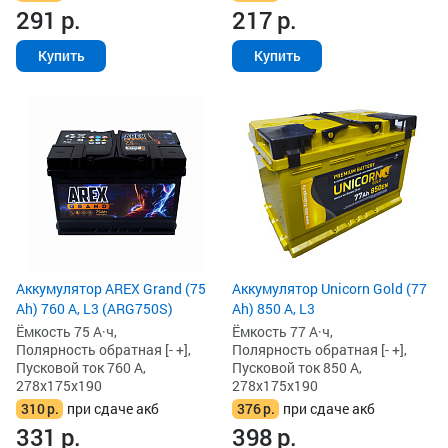
291
р.
217
р.
Купить
Купить
Аккумулятор AREX Grand (75
Аккумулятор Unicorn Gold (77
Ah) 760 А, L3 (ARG750S)
Ah) 850 А, L3
Ёмкость 75 А·ч,
Ёмкость 77 А·ч,
Полярность обратная [- +],
Полярность обратная [- +],
Пусковой ток 760 А,
Пусковой ток 850 А,
278x175x190
278x175x190
310
р.
при сдаче акб
376
р.
при сдаче акб
331
р.
398
р.