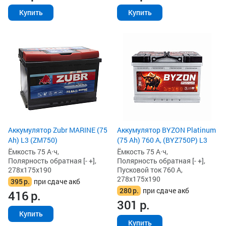
Купить
Купить
Аккумулятор Zubr MARINE (75
Аккумулятор BYZON Platinum
Ah) L3 (ZM750)
(75 Ah) 760 А, (BYZ750P) L3
Ёмкость 75 А·ч,
Ёмкость 75 А·ч,
Полярность обратная [- +],
Полярность обратная [- +],
278x175x190
Пусковой ток 760 А,
278x175x190
395
р.
при сдаче акб
280
р.
при сдаче акб
416
р.
301
р.
Купить
Купить