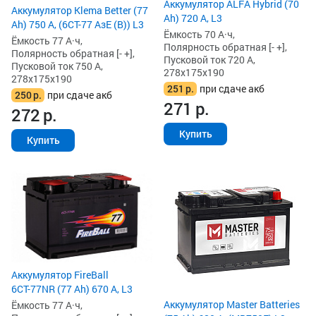
Аккумулятор ALFA Hybrid (70
Аккумулятор Klema Better (77
Ah) 720 А, L3
Ah) 750 А, (6СТ-77 АзЕ (B)) L3
Ёмкость 70 А·ч,
Ёмкость 77 А·ч,
Полярность обратная [- +],
Полярность обратная [- +],
Пусковой ток 720 А,
Пусковой ток 750 А,
278x175x190
278x175x190
251
р.
при сдаче акб
250
р.
при сдаче акб
271
р.
272
р.
Купить
Купить
Аккумулятор FireBall
6СТ-77NR (77 Ah) 670 А, L3
Аккумулятор Master Batteries
Ёмкость 77 А·ч,