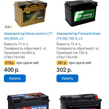
5.0
Аккумулятор Decus золото (77
Аккумулятор Forward Green
Ah) 850А, L3
(75 Ah) 750 А, L3
Ёмкость 77 А·ч,
Ёмкость 75 А·ч,
Полярность обратная [- +],
Полярность обратная [- +],
Пусковой ток 850 А,
Пусковой ток 750 А,
278x175x190
278x175x190
378
р.
при сдаче акб
281
р.
при сдаче акб
400
р.
302
р.
Купить
Купить