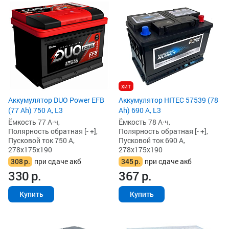
хит
Аккумулятор DUO Power EFB
Аккумулятор HITEC 57539 (78
(77 Ah) 750 А, L3
Ah) 690 А, L3
Ёмкость 77 А·ч,
Ёмкость 78 А·ч,
Полярность обратная [- +],
Полярность обратная [- +],
Пусковой ток 750 А,
Пусковой ток 690 А,
278x175x190
278x175x190
308
р.
при сдаче акб
345
р.
при сдаче акб
330
р.
367
р.
Купить
Купить