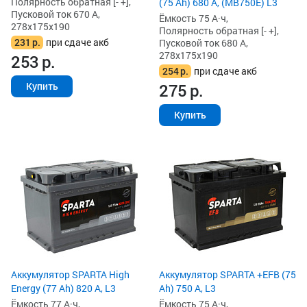
Полярность обратная [- +],
(75 Ah) 680 А, (MB750E) L3
Пусковой ток 670 А,
Ёмкость 75 А·ч,
278x175x190
Полярность обратная [- +],
231
р.
при сдаче акб
Пусковой ток 680 А,
278x175x190
253
р.
254
р.
при сдаче акб
275
р.
Купить
Купить
Аккумулятор SPARTA High
Аккумулятор SPARTA +EFB (75
Energy (77 Ah) 820 А, L3
Ah) 750 А, L3
Ёмкость 77 А·ч,
Ёмкость 75 А·ч,