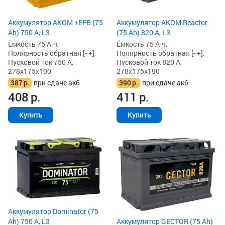
Аккумулятор AKOM +EFB (75
Аккумулятор AKOM Reactor
Ah) 750 А, L3
(75 Ah) 820 А, L3
Ёмкость 75 А·ч,
Ёмкость 75 А·ч,
Полярность обратная [- +],
Полярность обратная [- +],
Пусковой ток 750 А,
Пусковой ток 820 А,
278x175x190
278x175x190
387
р.
при сдаче акб
390
р.
при сдаче акб
408
р.
411
р.
Купить
Купить
Аккумулятор Dominator (75
Ah) 750 А, L3
Аккумулятор GECTOR (75 Ah)