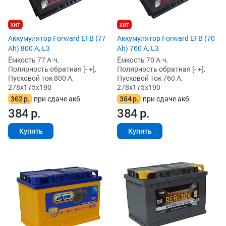
хит
хит
Аккумулятор Forward EFB (77
Аккумулятор Forward EFB (70
Ah) 800 А, L3
Ah) 760 А, L3
Ёмкость 77 А·ч,
Ёмкость 70 А·ч,
Полярность обратная [- +],
Полярность обратная [- +],
Пусковой ток 800 А,
Пусковой ток 760 А,
278x175x190
278x175x190
362
р.
при сдаче акб
364
р.
при сдаче акб
384
р.
384
р.
Купить
Купить