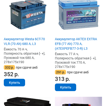
Аккумулятор Westa 6СТ-70
Аккумулятор AKTEX EXTRA
VLR (70 Ah) 680 А, L3
EFB (77 Ah) 770 А,
(ATEXPEFB77-3-R) L3
Ёмкость 70 А·ч,
Полярность обратная [- +],
Ёмкость 77 А·ч,
Пусковой ток 680 А,
Полярность обратная [- +],
278x175x190
Пусковой ток 770 А,
278x175x190
332
р.
при сдаче акб
291
р.
при сдаче акб
352
р.
313
р.
Купить
Купить