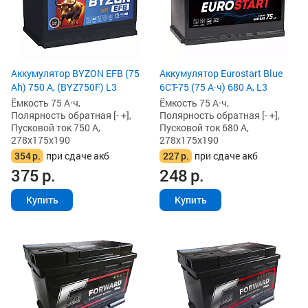
Аккумулятор BYZON EFB (75
Аккумулятор Eurostart Blue
Ah) 750 А, (BYZ750F) L3
6CT-75 (75 А·ч) 680 А, L3
Ёмкость 75 А·ч,
Ёмкость 75 А·ч,
Полярность обратная [- +],
Полярность обратная [- +],
Пусковой ток 750 А,
Пусковой ток 680 А,
278x175x190
278x175x190
354
р.
при сдаче акб
227
р.
при сдаче акб
375
р.
248
р.
Купить
Купить