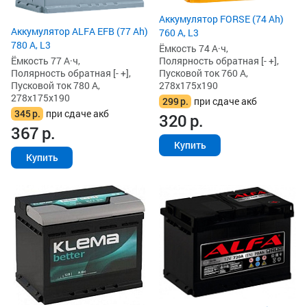
Аккумулятор FORSE (74 Ah)
Аккумулятор ALFA EFB (77 Ah)
760 А, L3
780 А, L3
Ёмкость 74 А·ч,
Ёмкость 77 А·ч,
Полярность обратная [- +],
Полярность обратная [- +],
Пусковой ток 760 А,
Пусковой ток 780 А,
278x175x190
278x175x190
299
р.
при сдаче акб
345
р.
при сдаче акб
320
р.
367
р.
Купить
Купить