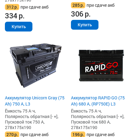
285
р.
при сдаче акб
312
р.
при сдаче акб
306
р.
334
р.
Купить
Купить
Аккумулятор Unicorn Gray (75
Аккумулятор RAPID GO (75
Ah) 750 А, L3
Ah) 680 А, (RP750E) L3
Ёмкость 75 А·ч,
Ёмкость 75 А·ч,
Полярность обратная [- +],
Полярность обратная [- +],
Пусковой ток 750 А,
Пусковой ток 680 А,
278x175x190
278x175x190
270
р.
при сдаче акб
196
р.
при сдаче акб