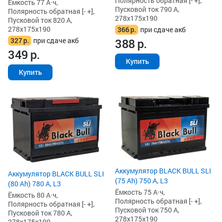
Полярность обратная [- +],
Ёмкость 77 А·ч,
Пусковой ток 790 А,
Полярность обратная [- +],
278x175x190
Пусковой ток 820 А,
278x175x190
366
р.
при сдаче акб
327
р.
при сдаче акб
388
р.
349
р.
Купить
Купить
Аккумулятор BLACK BULL SLI
Аккумулятор BLACK BULL SLI
(75 Ah) 750 А, L3
(80 Ah) 780 А, L3
Ёмкость 75 А·ч,
Ёмкость 80 А·ч,
Полярность обратная [- +],
Полярность обратная [- +],
Пусковой ток 750 А,
Пусковой ток 780 А,
278x175x190
278x175x190