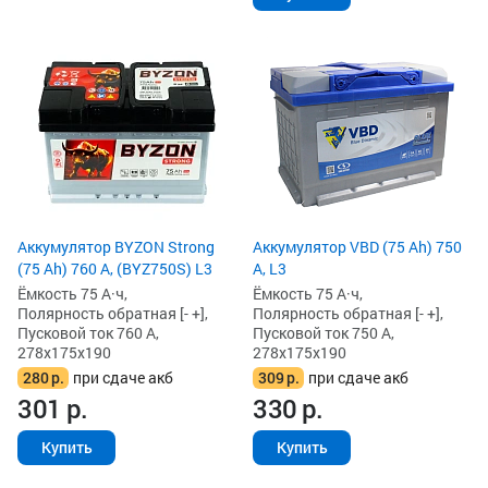
Аккумулятор BYZON Strong
Аккумулятор VBD (75 Ah) 750
(75 Ah) 760 А, (BYZ750S) L3
А, L3
Ёмкость 75 А·ч,
Ёмкость 75 А·ч,
Полярность обратная [- +],
Полярность обратная [- +],
Пусковой ток 760 А,
Пусковой ток 750 А,
278x175x190
278x175x190
280
р.
при сдаче акб
309
р.
при сдаче акб
301
р.
330
р.
Купить
Купить