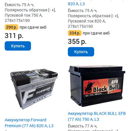
820 А, L3
Ёмкость 75 А·ч,
Полярность обратная [- +],
Ёмкость 75 А·ч,
Пусковой ток 750 А,
Полярность обратная [- +],
278x175x190
Пусковой ток 820 А,
278x175x190
290
р.
при сдаче акб
334
р.
при сдаче акб
311
р.
355
р.
Купить
Купить
Аккумулятор BLACK BULL EFB
(77 Ah) 790 А, L3
Аккумулятор Forward
Premium (77 Ah) 820 А, L3
Ёмкость 77 А·ч,