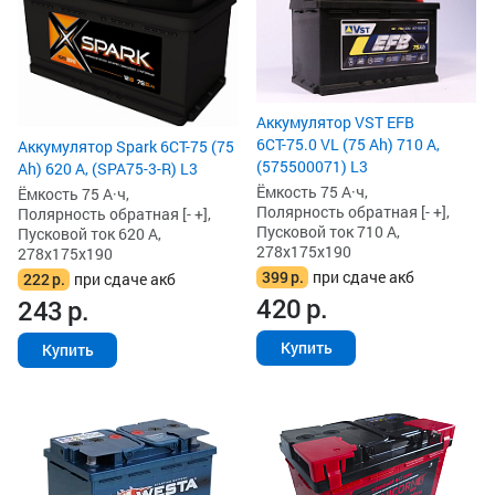
Аккумулятор VST EFB
6СТ-75.0 VL (75 Ah) 710 А,
Аккумулятор Spark 6СТ-75 (75
(575500071) L3
Ah) 620 А, (SPA75-3-R) L3
Ёмкость 75 А·ч,
Ёмкость 75 А·ч,
Полярность обратная [- +],
Полярность обратная [- +],
Пусковой ток 710 А,
Пусковой ток 620 А,
278x175x190
278x175x190
399
р.
при сдаче акб
222
р.
при сдаче акб
420
р.
243
р.
Купить
Купить