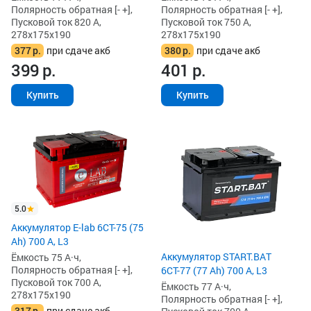
Полярность обратная [- +],
Полярность обратная [- +],
Пусковой ток 820 А,
Пусковой ток 750 А,
278x175x190
278x175x190
377
р.
при сдаче акб
380
р.
при сдаче акб
399
р.
401
р.
Купить
Купить
5.0
Аккумулятор E-lab 6СТ-75 (75
Ah) 700 А, L3
Аккумулятор START.BAT
Ёмкость 75 А·ч,
Полярность обратная [- +],
6СТ-77 (77 Ah) 700 А, L3
Пусковой ток 700 А,
Ёмкость 77 А·ч,
278x175x190
Полярность обратная [- +],
317
р.
при сдаче акб